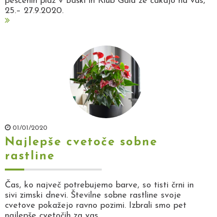
peščenih plaž v Baški in Klub Gaia že čakajo na vas,
25.– 27.9.2020.
01/01/2020
Najlepše cvetoče sobne
rastline
Čas, ko največ potrebujemo barve, so tisti črni in
sivi zimski dnevi. Številne sobne rastline svoje
cvetove pokažejo ravno pozimi. Izbrali smo pet
najlepše cvetočih za vas.