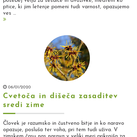
posebej velja za sesalce in dvoživke, medtem ko
ptice, ki jim letenje pomeni tudi varnost, opazujemo
ves ...
06/01/2020
Cvetoča in dišeča zasaditev
sredi zime
Človek je razumsko in čustveno bitje in ko naravo
opazuje, posluša ter voha, pri tem tudi uživa. V
zimskem času nas narava v veliki meri prikrajša za