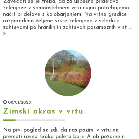
Zavedati se je treba, da za uspešno pridelavo
zelenjave v samooskrbnem vrtu nujno potrebujemo
načrt pridelave s kolobarjenjem. Na vrtne gredice
razporedimo željene vrste zelenjave v skladu z
zahtevami po hranilih in zahtevah posameznih vrst ...
08/01/2020
Zimski okras v vrtu
Na prvi pogled se zdi, da nas pozimi v vrtu ne
premoti ravno široka paleta barv. A ob pozornem