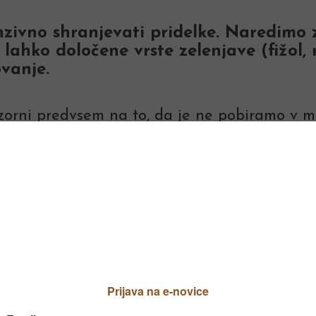
ivno shranjevati pridelke. Naredimo za
 lahko določene vrste zelenjave (fižol,
vanje.
zorni predvsem na to, da je ne pobiramo v m
sem pri shranjevanju radičev moramo biti po
no pripravimo radiče z
kar nekaj časa.
licni vrtnarji tej
akrat, ko rastlina