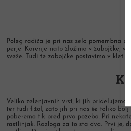
Poleg radiča je pri nas zelo pomembna ze
perje. Korenje nato zložimo v zabojčke, v 
sveže. Tudi te zabojčke postavimo v klet.
Ka
Veliko zelenjavnih vrst, ki jih pridelujemo 
ter tudi fižol, zato jih pri nas še toliko bol
poberemo tik pred prvo pozebo. Pri nekate
rastlinjak. Razloga za to sta dva. Prvi je