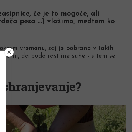
sipnice, če je to mogoče, ali
 rdeča pesa ...) vložimo, medtem ko
okrem vremenu, saj je pobrana v takih
zorni, da bodo rastline suhe - s tem se
a shranjevanje?