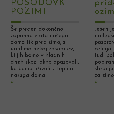
POSODOVK
prid
POZIMI
ozim
Še preden dokončno
Jesen je
zapremo vrata našega
najlepši
doma tik pred zimo, si
pospra
uredimo nekaj zasaditev,
celega 
ki jih bomo v hladnih
tudi po
dneh skozi okno opazovali,
pobiram
ko bomo uživali v toplini
shranju
našega doma.
za zimo