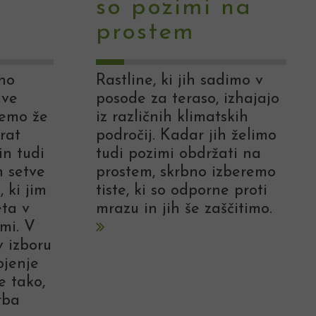
so pozimi na
prostem
no
Rastline, ki jih sadimo v
ave
posode za teraso, izhajajo
nemo že
iz različnih klimatskih
krat
področij. Kadar jih želimo
in tudi
tudi pozimi obdržati na
n setve
prostem, skrbno izberemo
, ki jim
tiste, ki so odporne proti
eta v
mrazu in jih še zaščitimo.
imi. V
 izboru
ojenje
e tako,
rba