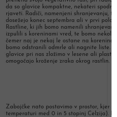
preneha svojo vegetativno rast; pri radiču
da so glavice kompaktne, nekateri spodnji 
rjaveti. Radiči, namenjeni shranjevanju, to
dosežejo konec septembra ali v prvi polovi
Rastline, ki jih bomo namenili shranjevanj
izpulili s koreninami vred, te bomo nekoliko 
čemer naj je nekaj le ostane na koreninah
bomo odstranili odmrle ali nagnite liste. T
glavice pri nas zložimo v lesene ali plastič
omogočajo kroženje zraka okrog rastlin.
Zabojčke nato postavimo v prostor, kjer je 
temperaturi med 0 in 5 stopinj Celzija). Na