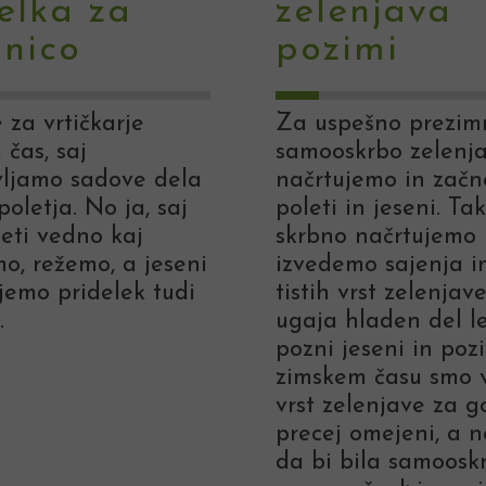
elka za
zelenjava
nico
pozimi
 za vrtičkarje
Za uspešno prezim
 čas, saj
samooskrbo zelenj
vljamo sadove dela
načrtujemo in zač
poletja. No ja, saj
poleti in jeseni. Ta
leti vedno kaj
skrbno načrtujemo 
o, režemo, a jeseni
izvedemo sajenja i
jemo pridelek tudi
tistih vrst zelenjave
.
ugaja hladen del l
pozni jeseni in poz
zimskem času smo v
vrst zelenjave za g
precej omejeni, a n
da bi bila samoosk