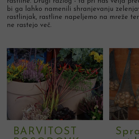
rastline. Drugi razlog - ta pri nas velja 
bi ga lahko namenili shranjevanju zelenj
rastlinjak, rastline napeljemo na mreže t
ne rastejo več.
BARVITOST
Spra