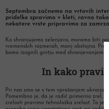
Septembra začnemo na vrtovih intenz
pridelke spravimo v kleti, ravno tako
nekatere vrste pripravimo za zamrzo
Ko shranjujemo zelenjavo, moramo biti po
vremenskih razmerah, manj obstojna. Predv
bomo izognili gnitju med shranjevanjem.
In kako pravil
Pri nas smo se s tem vprašanjem ukvarjali 
Pomembno je, da je radič primerno zrel, pok
zrelosti pravimo tehnološka zrelost. To je t