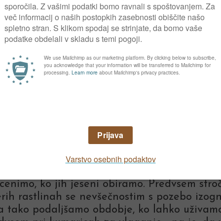
Kaj pa korenje?
lenjava, ki jo shranimo, korenje. Populimo 
katere smo pred tem že nabrali suho orehovo 
ko podaljšati čas obiran
na vrtu, je zelo občutljivih za pozebe. Sem so
j cenimo, ko jih jeseni obiramo. Predvsem stročji
rih rastlinah se nevšečnostim s pozebo izogn
, da tako podaljšamo obdobje, ko lahko uživam