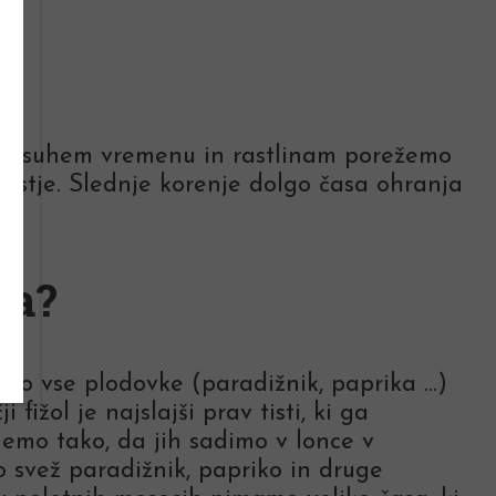
ga v suhem vremenu in rastlinam porežemo
listje. Slednje korenje dolgo časa ohranja
ja?
dijo vse plodovke (paradižnik, paprika ...)
 fižol je najslajši prav tisti, ki ga
emo tako, da jih sadimo v lonce v
o svež paradižnik, papriko in druge