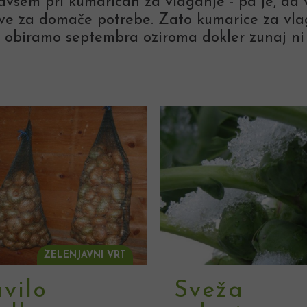
predvsem pri kumaricah za vlaganje - pa je, da
ave za domače potrebe. Zato kumarice za vla
er obiramo septembra oziroma dokler zunaj ni
ZELENJAVNI VRT
vilo
Sveža