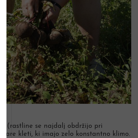
 (rastline se najdalj obdržijo pri
tare kleti, ki imajo zelo konstantno klimo.