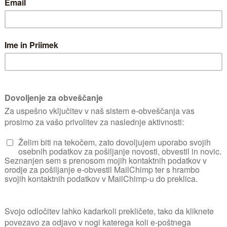
 to opazimo tako,
listi pa začnejo
 fazo največkrat
ci oktobra.
u, bomo iz tal
otresli prsti, pri
, poleg tega
ako pripravljene
ne zabojčke, ki
stalna temperatura, ki pa naj ne bo previsoka
jbolj primerne za shranjevanje zelenjave so s