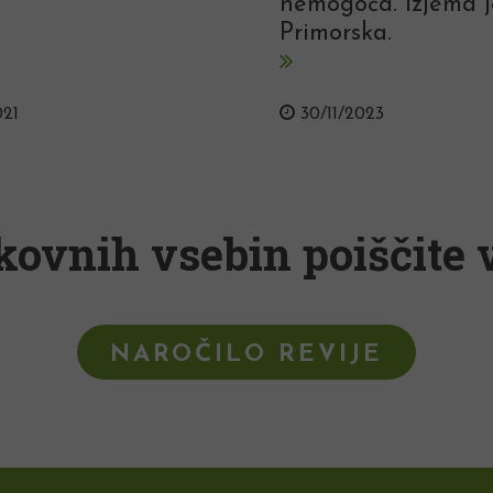
nemogoča. Izjema j
Primorska.
021
30/11/2023
kovnih vsebin poiščite v
NAROČILO REVIJE