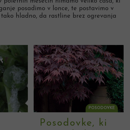
 v poletnih mesecih nimamo veliko časa, ki
ganje posadimo v lonce, te postavimo v
 tako hladno, da rastline brez ogrevanja
POSODOVKE
Posodovke, ki