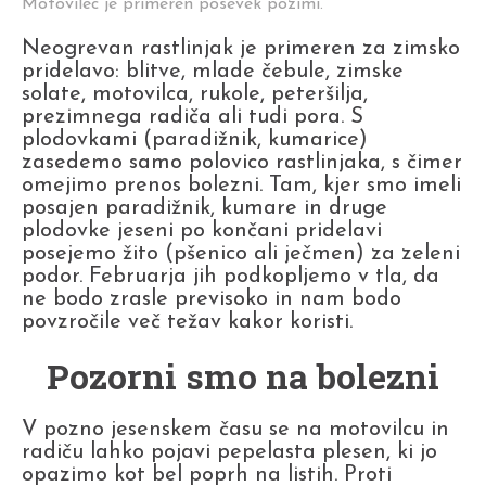
Motovilec je primeren posevek pozimi.
Neogrevan rastlinjak je primeren za zimsko
pridelavo: blitve, mlade čebule, zimske
solate, motovilca, rukole, peteršilja,
prezimnega radiča ali tudi pora. S
plodovkami (paradižnik, kumarice)
zasedemo samo polovico rastlinjaka, s čimer
omejimo prenos bolezni. Tam, kjer smo imeli
posajen paradižnik, kumare in druge
plodovke jeseni po končani pridelavi
posejemo žito (pšenico ali ječmen) za zeleni
podor. Februarja jih podkopljemo v tla, da
ne bodo zrasle previsoko in nam bodo
povzročile več težav kakor koristi.
Pozorni smo na bolezni
V pozno jesenskem času se na motovilcu in
radiču lahko pojavi pepelasta plesen, ki jo
opazimo kot bel poprh na listih. Proti