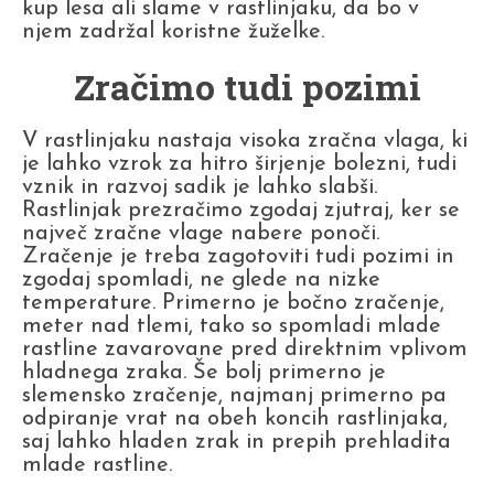
kup lesa ali slame v rastlinjaku, da bo v
njem zadržal koristne žuželke.
Zračimo tudi pozimi
V rastlinjaku nastaja visoka zračna vlaga, ki
je lahko vzrok za hitro širjenje bolezni, tudi
vznik in razvoj sadik je lahko slabši.
Rastlinjak prezračimo zgodaj zjutraj, ker se
največ zračne vlage nabere ponoči.
Zračenje je treba zagotoviti tudi pozimi in
zgodaj spomladi, ne glede na nizke
temperature. Primerno je bočno zračenje,
meter nad tlemi, tako so spomladi mlade
rastline zavarovane pred direktnim vplivom
hladnega zraka. Še bolj primerno je
slemensko zračenje, najmanj primerno pa
odpiranje vrat na obeh koncih rastlinjaka,
saj lahko hladen zrak in prepih prehladita
mlade rastline.