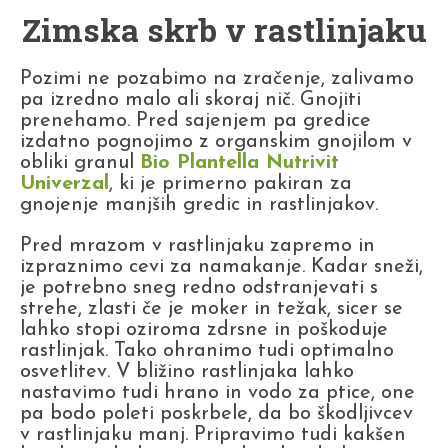
Zimska skrb v rastlinjaku
Pozimi ne pozabimo na zračenje, zalivamo
pa izredno malo ali skoraj nič. Gnojiti
prenehamo. Pred sajenjem pa gredice
izdatno pognojimo z organskim gnojilom v
obliki granul
Bio Plantella Nutrivit
Univerzal
, ki je primerno pakiran za
gnojenje manjših gredic in rastlinjakov.
Pred mrazom v rastlinjaku zapremo in
izpraznimo cevi za namakanje. Kadar sneži,
je potrebno sneg redno odstranjevati s
strehe, zlasti če je moker in težak, sicer se
lahko stopi oziroma zdrsne in poškoduje
rastlinjak. Tako ohranimo tudi optimalno
osvetlitev. V bližino rastlinjaka lahko
nastavimo tudi hrano in vodo za ptice, one
pa bodo poleti poskrbele, da bo škodljivcev
v rastlinjaku manj. Pripravimo tudi kakšen