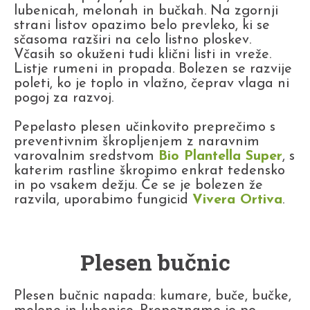
lubenicah, melonah in bučkah. Na zgornji
strani listov opazimo belo prevleko, ki se
sčasoma razširi na celo listno ploskev.
Včasih so okuženi tudi klični listi in vreže.
Listje rumeni in propada. Bolezen se razvije
poleti, ko je toplo in vlažno, čeprav vlaga ni
pogoj za razvoj.
Pepelasto plesen učinkovito preprečimo s
preventivnim škropljenjem z naravnim
varovalnim sredstvom
Bio Plantella Super
, s
katerim rastline škropimo enkrat tedensko
in po vsakem dežju. Če se je bolezen že
razvila, uporabimo fungicid
Vivera Ortiva
.
Plesen bučnic
Plesen bučnic napada: kumare, buče, bučke,