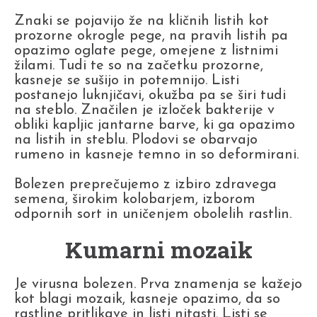
Znaki se pojavijo že na kličnih listih kot
prozorne okrogle pege, na pravih listih pa
opazimo oglate pege, omejene z listnimi
žilami. Tudi te so na začetku prozorne,
kasneje se sušijo in potemnijo. Listi
postanejo luknjičavi, okužba pa se širi tudi
na steblo. Značilen je izloček bakterije v
obliki kapljic jantarne barve, ki ga opazimo
na listih in steblu. Plodovi se obarvajo
rumeno in kasneje temno in so deformirani.
Bolezen preprečujemo z izbiro zdravega
semena, širokim kolobarjem, izborom
odpornih sort in uničenjem obolelih rastlin.
Kumarni mozaik
Je virusna bolezen. Prva znamenja se kažejo
kot blagi mozaik, kasneje opazimo, da so
rastline pritlikave in listi nitasti. Listi se