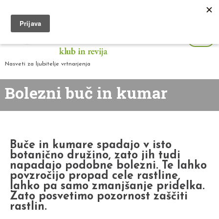
Nasveti za ljubitelje vrtnarjenja
Bolezni buč in kumar
Buče in kumare spadajo v isto
botanično družino, zato jih tudi
napadajo podobne bolezni. Te lahko
povzročijo propad cele rastline,
lahko pa samo zmanjšanje pridelka.
Zato posvetimo pozornost zaščiti
rastlin.