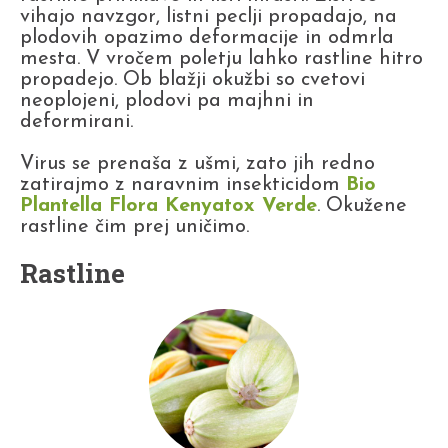
vihajo navzgor, listni peclji propadajo, na
plodovih opazimo deformacije in odmrla
mesta. V vročem poletju lahko rastline hitro
propadejo. Ob blažji okužbi so cvetovi
neoplojeni, plodovi pa majhni in
deformirani.
Virus se prenaša z ušmi, zato jih redno
zatirajmo z naravnim insekticidom
Bio
Plantella Flora Kenyatox Verde
. Okužene
rastline čim prej uničimo.
Rastline