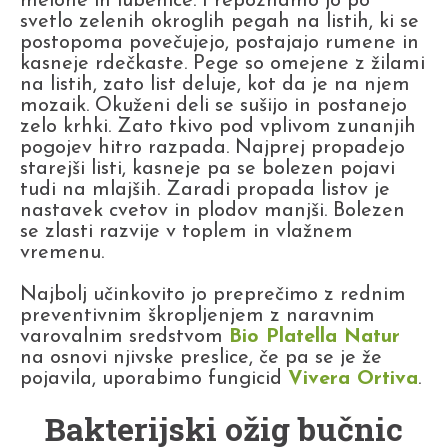
melone in lubenice. Prepoznamo jo po
svetlo zelenih okroglih pegah na listih, ki se
postopoma povečujejo, postajajo rumene in
kasneje rdečkaste. Pege so omejene z žilami
na listih, zato list deluje, kot da je na njem
mozaik. Okuženi deli se sušijo in postanejo
zelo krhki. Zato tkivo pod vplivom zunanjih
pogojev hitro razpada. Najprej propadejo
starejši listi, kasneje pa se bolezen pojavi
tudi na mlajših. Zaradi propada listov je
nastavek cvetov in plodov manjši. Bolezen
se zlasti razvije v toplem in vlažnem
vremenu.
Najbolj učinkovito jo preprečimo z rednim
preventivnim škropljenjem z naravnim
varovalnim sredstvom
Bio Platella Natur
na osnovi njivske preslice, če pa se je že
pojavila, uporabimo fungicid
Vivera Ortiva
.
Bakterijski ožig bučnic