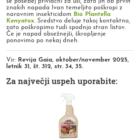
še posebej privlačni za uši, zato jih ob prvih
znakih napada Ivan temeljito poškropi z
naravnim insekticidom
Bio Plantella
Kenyatox
. Sredstvo deluje takoj kontaktno,
zato poškropimo tudi spodnjo stran listov.
Če je napad obsežnejši, škropljenje
ponovimo po nekaj dneh.
Vir:
Revija Gaia, oktober/november 2025,
letnik 31, št. 312, str. 34, 35.
Za največji uspeh uporabite: