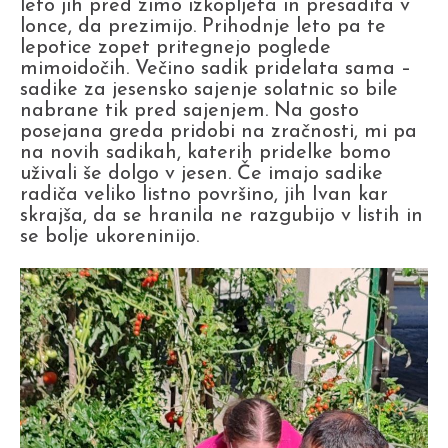
leto jih pred zimo izkopljeta in presadita v
lonce, da prezimijo. Prihodnje leto pa te
lepotice zopet pritegnejo poglede
mimoidočih. Večino sadik pridelata sama –
sadike za jesensko sajenje solatnic so bile
nabrane tik pred sajenjem. Na gosto
posejana greda pridobi na zračnosti, mi pa
na novih sadikah, katerih pridelke bomo
uživali še dolgo v jesen. Če imajo sadike
radiča veliko listno površino, jih Ivan kar
skrajša, da se hranila ne razgubijo v listih in
se bolje ukoreninijo.