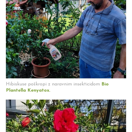
Hibiskuse poškropi z naravnim insekticidom
Bio
Plantella Kenyatox.