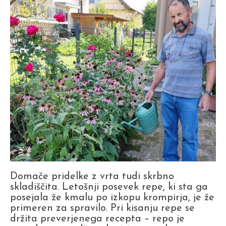
Domače pridelke z vrta tudi skrbno
skladiščita. Letošnji posevek repe, ki sta ga
posejala že kmalu po izkopu krompirja, je že
primeren za spravilo. Pri kisanju repe se
držita preverjenega recepta – repo je