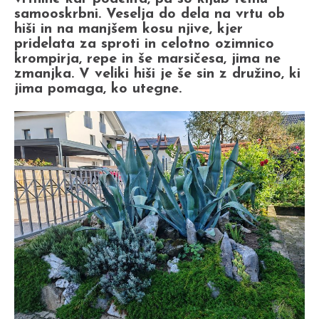
samooskrbni. Veselja do dela na vrtu ob
hiši in na manjšem kosu njive, kjer
pridelata za sproti in celotno ozimnico
krompirja, repe in še marsičesa, jima ne
zmanjka. V veliki hiši je še sin z družino, ki
jima pomaga, ko utegne.