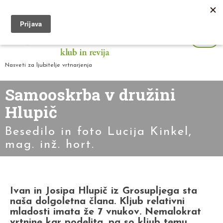
Nasveti za ljubitelje vrtnarjenja
Samooskrba v družini
Hlupič
Besedilo in foto Lucija Kinkel,
mag. inž. hort.
Ivan in Josipa Hlupič iz Grosupljega sta
naša dolgoletna člana. Kljub relativni
mladosti imata že 7 vnukov. Nemalokrat
vrtnine kar podelita, pa so kljub temu