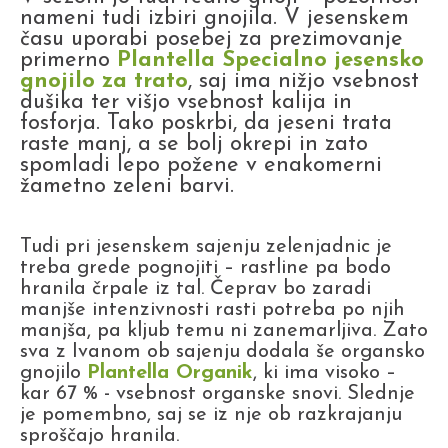
nameni tudi izbiri gnojila. V jesenskem
času uporabi posebej za prezimovanje
primerno
Plantella Specialno jesensko
gnojilo za trato
, saj ima nižjo vsebnost
dušika ter višjo vsebnost kalija in
fosforja. Tako poskrbi, da jeseni trata
raste manj, a se bolj okrepi in zato
spomladi lepo požene v enakomerni
žametno zeleni barvi.
Tudi pri jesenskem sajenju zelenjadnic je
treba grede pognojiti – rastline pa bodo
hranila črpale iz tal. Čeprav bo zaradi
manjše intenzivnosti rasti potreba po njih
manjša, pa kljub temu ni zanemarljiva. Zato
sva z Ivanom ob sajenju dodala še organsko
gnojilo
Plantella Organik
, ki ima visoko –
kar 67 % - vsebnost organske snovi. Slednje
je pomembno, saj se iz nje ob razkrajanju
sproščajo hranila.