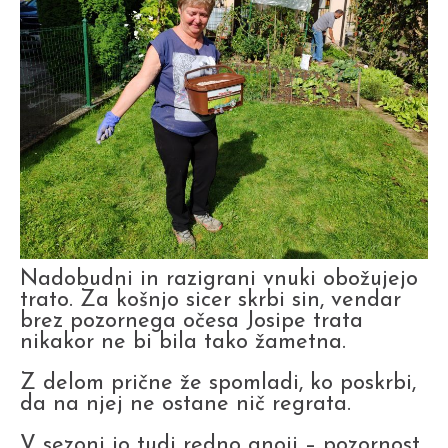
Nadobudni in razigrani vnuki obožujejo
trato. Za košnjo sicer skrbi sin, vendar
brez pozornega očesa Josipe trata
nikakor ne bi bila tako žametna.
Z delom prične že spomladi, ko poskrbi,
da na njej ne ostane nič regrata.
V sezoni jo tudi redno gnoji – pozornost