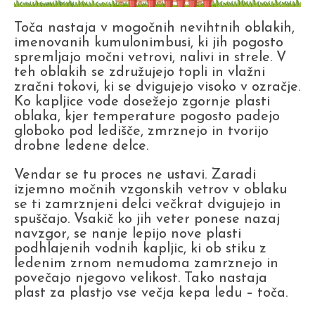
Toča nastaja v mogočnih nevihtnih oblakih,
imenovanih kumulonimbusi, ki jih pogosto
spremljajo močni vetrovi, nalivi in strele. V
teh oblakih se združujejo topli in vlažni
zračni tokovi, ki se dvigujejo visoko v ozračje.
Ko kapljice vode dosežejo zgornje plasti
oblaka, kjer temperature pogosto padejo
globoko pod ledišče, zmrznejo in tvorijo
drobne ledene delce.
Vendar se tu proces ne ustavi. Zaradi
izjemno močnih vzgonskih vetrov v oblaku
se ti zamrznjeni delci večkrat dvigujejo in
spuščajo. Vsakič ko jih veter ponese nazaj
navzgor, se nanje lepijo nove plasti
podhlajenih vodnih kapljic, ki ob stiku z
ledenim zrnom nemudoma zamrznejo in
povečajo njegovo velikost. Tako nastaja
plast za plastjo vse večja kepa ledu – toča.