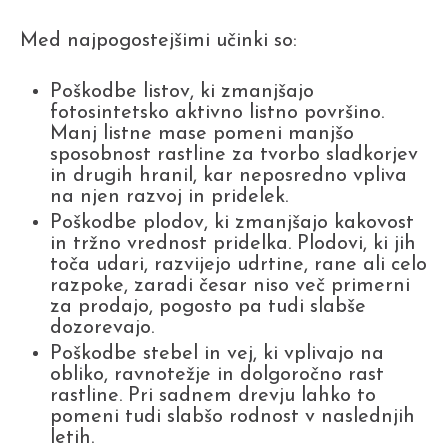
Med najpogostejšimi učinki so:
Poškodbe listov, ki zmanjšajo
fotosintetsko aktivno listno površino.
Manj listne mase pomeni manjšo
sposobnost rastline za tvorbo sladkorjev
in drugih hranil, kar neposredno vpliva
na njen razvoj in pridelek.
Poškodbe plodov, ki zmanjšajo kakovost
in tržno vrednost pridelka. Plodovi, ki jih
toča udari, razvijejo udrtine, rane ali celo
razpoke, zaradi česar niso več primerni
za prodajo, pogosto pa tudi slabše
dozorevajo.
Poškodbe stebel in vej, ki vplivajo na
obliko, ravnotežje in dolgoročno rast
rastline. Pri sadnem drevju lahko to
pomeni tudi slabšo rodnost v naslednjih
letih.