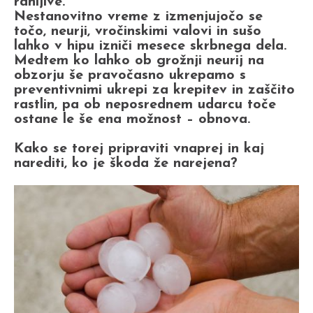
ranljive.
Nestanovitno vreme z izmenjujočo se
točo, neurji, vročinskimi valovi in sušo
lahko v hipu izniči mesece skrbnega dela.
Medtem ko lahko ob grožnji neurij na
obzorju še pravočasno ukrepamo s
preventivnimi ukrepi za krepitev in zaščito
rastlin, pa ob neposrednem udarcu toče
ostane le še ena možnost – obnova.
Kako se torej pripraviti vnaprej in kaj
narediti, ko je škoda že narejena?