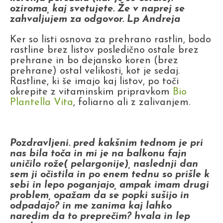
oziroma, kaj svetujete. Že v naprej se
zahvaljujem za odgovor. Lp Andreja
Ker so listi osnova za prehrano rastlin, bodo
rastline brez listov posledično ostale brez
prehrane in bo dejansko koren (brez
prehrane) ostal velikosti, kot je sedaj.
Rastline, ki še imajo kaj listov, po toči
okrepite z vitaminskim pripravkom
Bio
Plantella Vita
, foliarno ali z zalivanjem.
Pozdravljeni. pred kakšnim tednom je pri
nas bila toča in mi je na balkonu fajn
uničilo rože( pelargonije), naslednji dan
sem ji očistila in po enem tednu so prišle k
sebi in lepo poganjajo, ampak imam drugi
problem, opažam da se popki sušijo in
odpadajo? in me zanima kaj lahko
naredim da to preprečim? hvala in lep