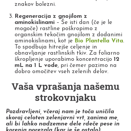
znakov bolezni.
Regeneracija z gnojilom z
aminokislinami
– Še isti dan (če je le
mogoče) rastline poškropimo z
organskim tekočim gnojilom z dodanimi
aminokislinami, kot je
Bio Plantella Vita
.
To spodbuja hitrejše celjenje in
obnavljanje rastlinskih tkiv. Za foliarno
škropljenje uporabimo koncentracijo
12
mL na 1 L vode
, pri čemer pazimo na
dobro omočitev vseh zelenih delov.
Vaša vprašanja našemu
strokovnjaku
Pozdravljeni, včeraj nam je toča uničila
skoraj celoten zelenjavni vrt, zanima me,
ali bi lahko nadzemne dele rdeče pese in
korenja porezala (kar je še ostalo).