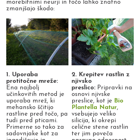
morebitnimi neurji in točo lahko znatno
zmanjšajo škodo:
1. Uporaba
2. Krepitev rastlin z
protitočne mreže:
njivsko
Ena najbolj
preslico:
Pripravki na
učinkovitih metod je
osnovi njivske
uporaba mrež, ki
preslice, kot je
Bio
mehansko ščitijo
Plantella Natur
,
rastline pred točo, pa
vsebujejo veliko
tudi pred pticami.
silicija, ki okrepi
Primerne so tako za
celične stene rastlin
sadovnjake kot za
ter jim poveča