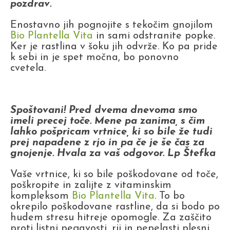
pozdrav.
Enostavno jih pognojite s tekočim gnojilom
Bio Plantella Vita
in sami odstranite popke.
Ker je rastlina v šoku jih odvrže. Ko pa pride
k sebi in je spet močna, bo ponovno
cvetela.
Spoštovani! Pred dvema dnevoma smo
imeli precej toče. Mene pa zanima, s čim
lahko pošpricam vrtnice, ki so bile že tudi
prej napadene z rjo in pa če je še čas za
gnojenje. Hvala za vaš odgovor. Lp Štefka
Vaše vrtnice, ki so bile poškodovane od toče,
poškropite in zalijte z vitaminskim
kompleksom
Bio Plantella Vita
. To bo
okrepilo poškodovane rastline, da si bodo po
hudem stresu hitreje opomogle. Za zaščito
proti listni pegavosti, rji in pepelasti plesni