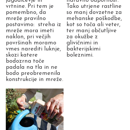
jagodičevje in
naravno odpornost.
vrtnine. Pri tem je
Tako utrjene rastline
pomembno, da
so manj dovzetne za
mreže pravilno
mehanske poškodbe,
postavimo: streha iz
kot so toča ali veter,
mreže mora imeti
ter manj občutljive
naklon, pri večjih
za okužbe z
površinah moramo
glivičnimi in
vmes narediti luknje,
bakterijskimi
skozi katere
boleznimi.
bodozrna toče
padala na tla in ne
bodo preobremenila
konstrukcije in mreže.