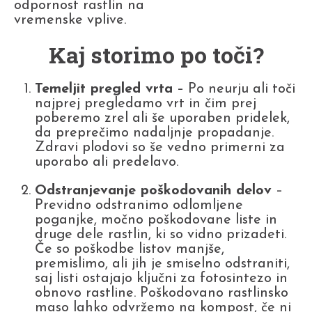
odpornost rastlin na
vremenske vplive.
Kaj storimo po toči?
Temeljit pregled vrta
– Po neurju ali toči
najprej pregledamo vrt in čim prej
poberemo zrel ali še uporaben pridelek,
da preprečimo nadaljnje propadanje.
Zdravi plodovi so še vedno primerni za
uporabo ali predelavo.
Odstranjevanje poškodovanih delov
–
Previdno odstranimo odlomljene
poganjke, močno poškodovane liste in
druge dele rastlin, ki so vidno prizadeti.
Če so poškodbe listov manjše,
premislimo, ali jih je smiselno odstraniti,
saj listi ostajajo ključni za fotosintezo in
obnovo rastline. Poškodovano rastlinsko
maso lahko odvržemo na kompost, če ni