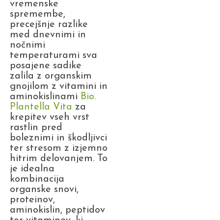
vremenske
spremembe,
precejšnje razlike
med dnevnimi in
nočnimi
temperaturami sva
posajene sadike
zalila z organskim
gnojilom z vitamini in
aminokislinami
Bio.
Plantella Vita
za
krepitev vseh vrst
rastlin pred
boleznimi in škodljivci
ter stresom z izjemno
hitrim delovanjem. To
je idealna
kombinacija
organske snovi,
proteinov,
aminokislin, peptidov