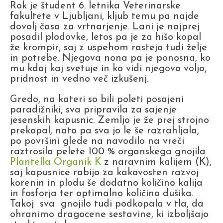
Rok je študent 6. letnika Veterinarske
fakultete v Ljubljani, kljub temu pa najde
dovolj časa za vrtnarjenje. Lani je najprej
posadil plodovke, letos pa je za hišo kopal
že krompir, saj z uspehom rastejo tudi želje
in potrebe. Njegova nona pa je ponosna, ko
mu kdaj kaj svetuje in ko vidi njegovo voljo,
pridnost in vedno več izkušenj.
Gredo, na kateri so bili poleti posajeni
paradižniki, sva pripravila za sajenje
jesenskih kapusnic. Zemljo je že prej strojno
prekopal, nato pa sva jo le še razrahljala,
po površini glede na navodilo na vreči
raztrosila pelete 100 % organskega gnojila
Plantella Organik K
z naravnim kalijem (K),
saj kapusnice rabijo za kakovosten razvoj
korenin in plodu še dodatno količino kalija
in fosforja ter optimalno količino dušika.
Takoj sva gnojilo tudi podkopala v tla, da
ohranimo dragocene sestavine, ki izboljšajo