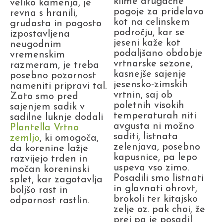
klime drugačne
veliko kamenja, je
pogoje za pridelavo
revna s hranili,
kot na celinskem
grudasta in pogosto
področju, kar se
izpostavljena
jeseni kaže kot
neugodnim
podaljšano obdobje
vremenskim
vrtnarske sezone,
razmeram, je treba
kasnejše sajenje
posebno pozornost
jesensko-zimskih
nameniti pripravi tal.
vrtnin, saj ob
Zato smo pred
poletnih visokih
sajenjem sadik v
temperaturah niti
sadilne luknje dodali
avgusta ni možno
Plantella Vrtno
saditi, listnata
zemljo
, ki omogoča,
zelenjava, posebno
da korenine lažje
kapusnice, pa lepo
razvijejo trden in
uspeva vso zimo.
močan koreninski
Posadili smo listnati
splet, kar zagotavlja
in glavnati ohrovt,
boljšo rast in
brokoli ter kitajsko
odpornost rastlin.
zelje oz. pak choi, že
prej pa je posadil