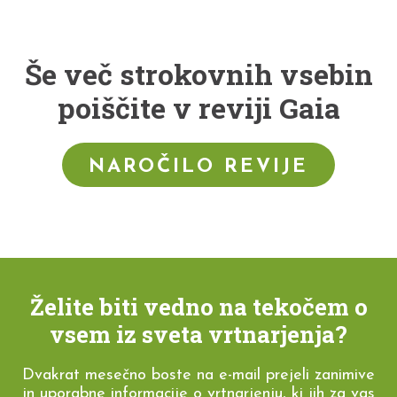
Še več strokovnih vsebin
poiščite v reviji Gaia
NAROČILO REVIJE
Želite biti vedno na tekočem o
vsem iz sveta vrtnarjenja?
Dvakrat mesečno boste na e-mail prejeli zanimive
in uporabne informacije o vrtnarjenju, ki jih za vas