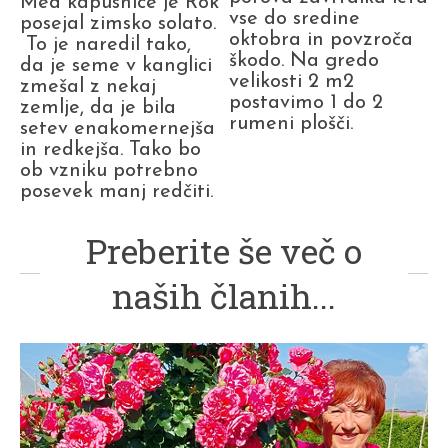
Med kapusnice je Rok
vse do sredine
posejal zimsko solato.
oktobra in povzroča
To je naredil tako,
škodo. Na gredo
da je seme v kanglici
velikosti 2 m2
zmešal z nekaj
postavimo 1 do 2
zemlje, da je bila
rumeni plošči.
setev enakomernejša
in redkejša. Tako bo
ob vzniku potrebno
posevek manj redčiti.
Preberite še več o
naših članih...