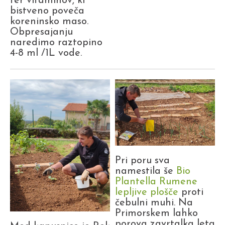
ter vitaminov, ki
bistveno poveča
koreninsko maso.
Obpresajanju
naredimo raztopino
4-8 ml /1L vode.
Pri poru sva
namestila še
Bio
Plantella Rumene
lepljive plošče
proti
čebulni muhi. Na
Primorskem lahko
porova zavrtalka leta