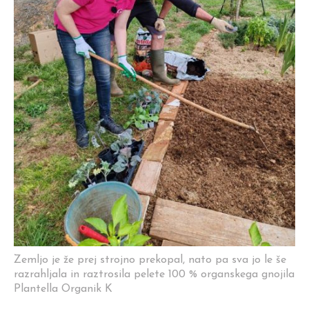
Zemljo je že prej strojno prekopal, nato pa sva jo le še
razrahljala in raztrosila pelete 100 % organskega gnojila
Plantella Organik K