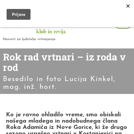
Nasveti za ljubitelje vrtnarjenja
Rok rad vrtnari – iz roda v
rod
Besedilo in foto Lucija Kinkel,
mag. inž. hort.
Ko je ravno ohladilo vreme, smo obiskali
našega mladega in nadobudnega člana
Roka Adamiča iz Nove Gorice, ki že drugo
sezono uspešno vrtnari v Kostanjevici na