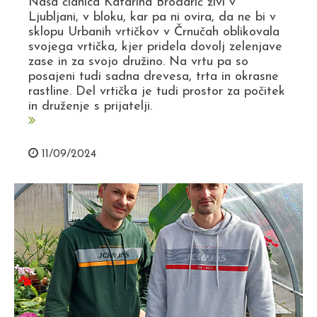
Naša članica Katarina Brodarić živi v
Ljubljani, v bloku, kar pa ni ovira, da ne bi v
sklopu Urbanih vrtičkov v Črnučah oblikovala
svojega vrtička, kjer pridela dovolj zelenjave
zase in za svojo družino. Na vrtu pa so
posajeni tudi sadna drevesa, trta in okrasne
rastline. Del vrtička je tudi prostor za počitek
in druženje s prijatelji.
11/09/2024