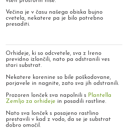
vseh prostorih hiše.
Večina je v času našega obiska bujno
cvetela, nekatere pa je bilo potrebno
presaditi.
Orhideje, ki so odcvetele, sva z Ireno
previdno izlončili, nato pa odstranili ves
stari substrat.
Nekatere korenine so bile poškodovane,
porjavele in nagnite, zato sva jih odstranili.
Prozoren lonček sva napolnili s
Plantella
Zemljo za orhideje
in posadili rastline.
Nato sva lonček s posajeno rastlino
prestavili v kad z vodo, da se je substrat
dobro omočil.