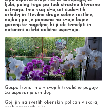
ljubi, poleg tega pa tudi strastno literarno
ustvarja. Ima vsaj dvajset čudovitih
orhidej in številne druge sobne rastline,
najbolj pa je ponosna na svoje bujne
gorenjske nageljne, ki ji ob temeljiti in
natančni oskrbi odlično uspevajo.
Gospa Irena ima v svoji hiši odlične pogoje
za uspevanje orhidej.
Goji jih na svetlih okenskih policah v skoraj