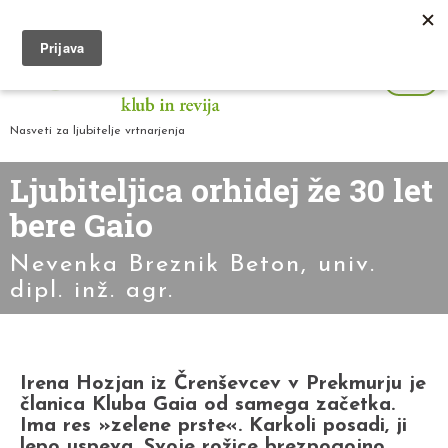
Nasveti za ljubitelje vrtnarjenja
Ljubiteljica orhidej že 30 let
bere Gaio
Nevenka Breznik Beton, univ.
dipl. inž. agr.
Irena Hozjan iz Črenševcev v Prekmurju je
članica Kluba Gaia od samega začetka.
Ima res »zelene prste«. Karkoli posadi, ji
lepo uspeva. Svoje rožice brezpogojno