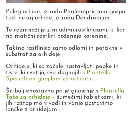
Poleg orhidej iz rodu Phalenopsis ima gospa
tudi nekaj orhidej iz rodu Dendrobium.
Te razmnožuje z mladimi rastlinicami, ki kar
na matični rastlini poženejo korenine.
Takšno rastlinico samo odlomi in potakne v
substrat za orhideje.
Orhideje, ki so začele nastavljati popke in
tiste, ki cvetijo, sva dognojili s
Plantella
Specialnim gnojilom za orhideje
.
Še bolj enostavno pa je gnojenje s
Plantella
Tabs za orhideje
– šumečimi tabletkami, ki
jih raztopimo v vodi in vanjo postavimo
lončke z orhidejami.