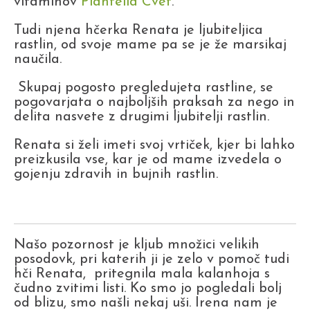
vitaminov
Plantella Cvet
.
Tudi njena hčerka Renata je ljubiteljica
rastlin, od svoje mame pa se je že marsikaj
naučila.
Skupaj pogosto pregledujeta rastline, se
pogovarjata o najboljših praksah za nego in
delita nasvete z drugimi ljubitelji rastlin.
Renata si želi imeti svoj vrtiček, kjer bi lahko
preizkusila vse, kar je od mame izvedela o
gojenju zdravih in bujnih rastlin.
Našo pozornost je kljub množici velikih
posodovk, pri katerih ji je zelo v pomoč tudi
hči Renata, pritegnila mala kalanhoja s
čudno zvitimi listi. Ko smo jo pogledali bolj
od blizu, smo našli nekaj uši. Irena nam je