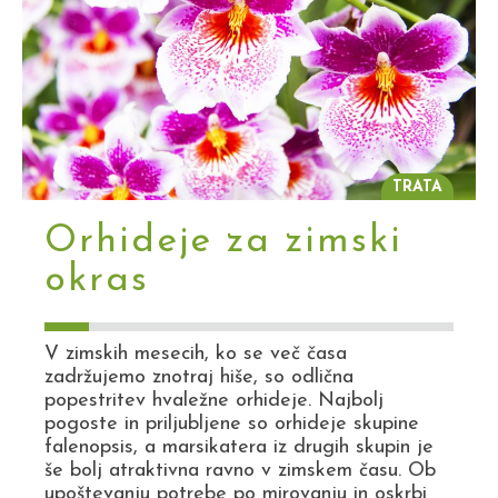
TRATA
Orhideje za zimski
okras
V zimskih mesecih, ko se več časa
zadržujemo znotraj hiše, so odlična
popestritev hvaležne orhideje. Najbolj
pogoste in priljubljene so orhideje skupine
falenopsis, a marsikatera iz drugih skupin je
še bolj atraktivna ravno v zimskem času. Ob
upoštevanju potrebe po mirovanju in oskrbi