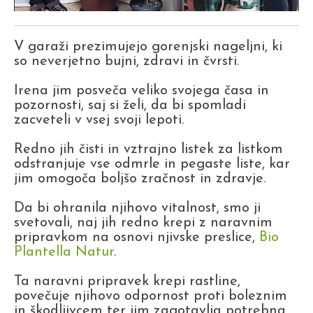
V garaži prezimujejo gorenjski nageljni, ki
so neverjetno bujni, zdravi in čvrsti.
Irena jim posveča veliko svojega časa in
pozornosti, saj si želi, da bi spomladi
zacveteli v vsej svoji lepoti.
Redno jih čisti in vztrajno listek za listkom
odstranjuje vse odmrle in pegaste liste, kar
jim omogoča boljšo zračnost in zdravje.
Da bi ohranila njihovo vitalnost, smo ji
svetovali, naj jih redno krepi z naravnim
pripravkom na osnovi njivske preslice,
Bio
Plantella Natur
.
Ta naravni pripravek krepi rastline,
povečuje njihovo odpornost proti boleznim
in škodljivcem ter jim zagotavlja potrebna