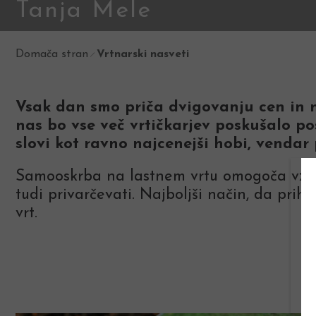
Tanja Mele
Domača stran
Vrtnarski nasveti
Vsak dan smo priča dvigovanju cen in ni
nas bo vse več vrtičkarjev poskušalo po
slovi kot ravno najcenejši hobi, vendar
Samooskrba na lastnem vrtu omogoča vzgo
tudi privarčevati. Najboljši način, da pri
vrt.