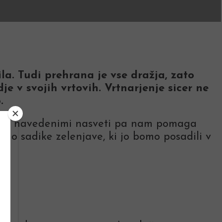
a. Tudi prehrana je vse dražja, zato
e v svojih vrtovih. Vrtnarjenje sicer ne
.
s tu navedenimi nasveti pa nam pomaga
imo sadike zelenjave, ki jo bomo posadili v