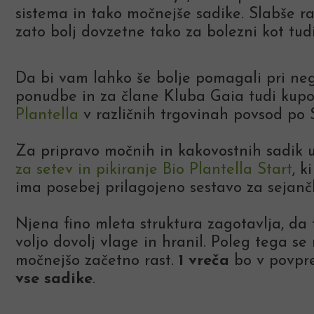
sistema in tako močnejše sadike. Slabše r
zato bolj dovzetne tako za bolezni kot tud
Da bi vam lahko še bolje pomagali pri neg
ponudbe in za člane Kluba Gaia tudi kup
Plantella
v različnih trgovinah povsod po S
Za pripravo močnih in kakovostnih sadik
za setev in pikiranje Bio Plantella Start
, k
ima posebej prilagojeno sestavo za sejanč
Njena fino mleta struktura zagotavlja, da t
voljo dovolj vlage in hranil. Poleg tega se 
močnejšo začetno rast.
1 vreča
bo v povpr
vse sadike
.