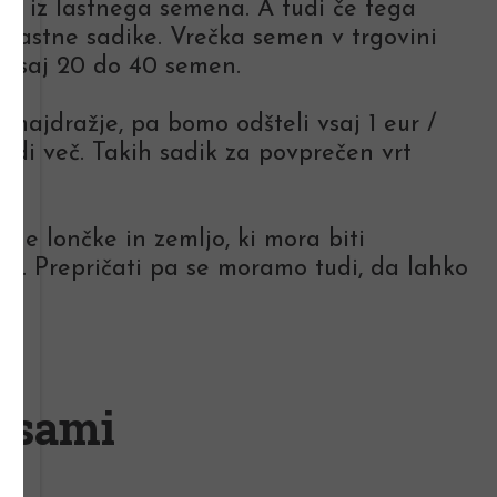
mo iz lastnega semena. A tudi če tega
 lastne sadike. Vrečka semen v trgovini
e vsaj 20 do 40 semen.
o najdražje, pa bomo odšteli vsaj 1 eur /
udi več. Takih sadik za povprečen vrt
e lončke in zemljo, ki mora biti
in. Prepričati pa se moramo tudi, da lahko
.
o sami