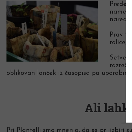
Preden 
namen r
naredim
Prav ta
rolice,
Setvene
razreže
oblikovan lonček iz časopisa pa uporabimo 
Ali lahk
Pri Plantelli smo mnenja, da se pri izbiri