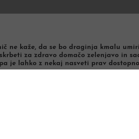
č ne kaže, da se bo draginja kmalu umiril
skrbeti za zdravo domačo zelenjavo in sadj
 pa je lahko z nekaj nasveti prav dostopno
jo kakovostne domače zelenjave in sadja, 
hranimo denar pri samooskrbi je, da sami vzgoj
Vzgoja lastnih sadik