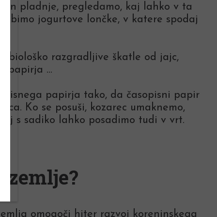
 in pladnje, pregledamo, kaj lahko v ta
rabimo jogurtove lončke, v katere spodaj
, biološko razgradljive škatle od jajc,
ga papirja …
opisnega papirja tako, da časopisni papir
arca. Ko se posuši, kozarec umaknemo,
aj s sadiko lahko posadimo tudi v vrt.
i zemlje?
 zemlja omogoči hiter razvoj koreninskega