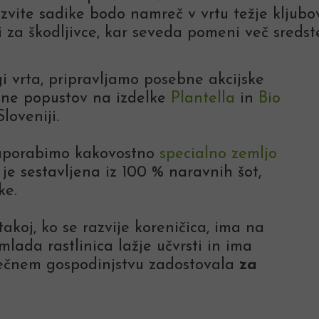
azvite sadike bodo namreč v vrtu težje klju
i za škodljivce, kar seveda pomeni več sredst
i vrta, pripravljamo posebne akcijske
one popustov na izdelke
Plantella
in
Bio
loveniji.
 uporabimo kakovostno
specialno zemljo
i je sestavljena iz 100 % naravnih šot,
ke.
akoj, ko se razvije koreničica, ima na
mlada rastlinica lažje učvrsti in ima
ečnem gospodinjstvu zadostovala
za