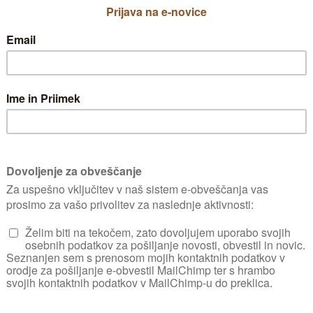
Najceneje se seveda izkaže, če prideluje
nimamo, se nam še vedno splača vzgajati
običajno stane okoli 1 do 3 eur in vsebuj
Za sadike zlasti plodovk in kapusnic, ki s
sadiko, če kupujemo ekološke sadike, pa t
potrebujemo vsaj 50.
Poleg semen seveda potrebujemo še setven
prilagojena potrebam krhkih mladih rastl
doma priskrbimo primerne pogoje za rast
e za sadike pripravim