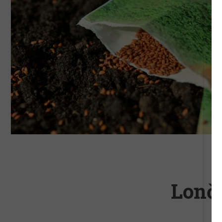
Lončk