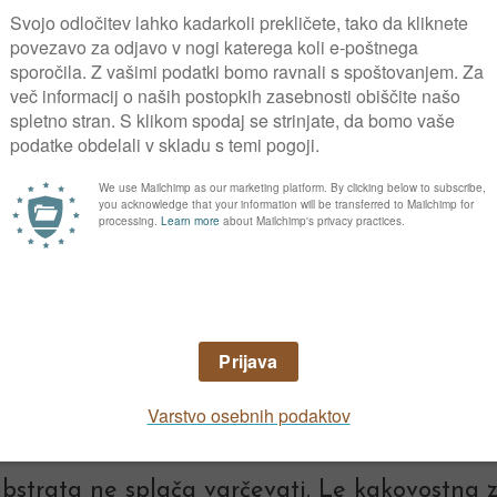
se odpravimo v trgovino kupit setvene lončke
ecikliramo doma. Za vzgojo sadik lahko upo
o luknjice.
ko so uporabne banjice sladoleda, ali še bolje
 ki ostanejo od papirnatih brisač ali toaletne
 lončke lahko pripravimo tudi iz starega čas
mo na kose, ga zmočimo in ovijemo okoli koz
za naše sadike. Tako pripravljen lonček skup
o privarčujemo pri izbir
 substrata ne splača varčevati. Le kakovostna