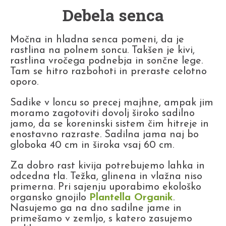
Debela senca
Močna in hladna senca pomeni, da je
rastlina na polnem soncu. Takšen je kivi,
rastlina vročega podnebja in sončne lege.
Tam se hitro razbohoti in preraste celotno
oporo.
Sadike v loncu so precej majhne, ampak jim
moramo zagotoviti dovolj široko sadilno
jamo, da se koreninski sistem čim hitreje in
enostavno razraste. Sadilna jama naj bo
globoka 40 cm in široka vsaj 60 cm.
Za dobro rast kivija potrebujemo lahka in
odcedna tla. Težka, glinena in vlažna niso
primerna. Pri sajenju uporabimo ekološko
organsko gnojilo
Plantella Organik
.
Nasujemo ga na dno sadilne jame in
primešamo v zemljo, s katero zasujemo