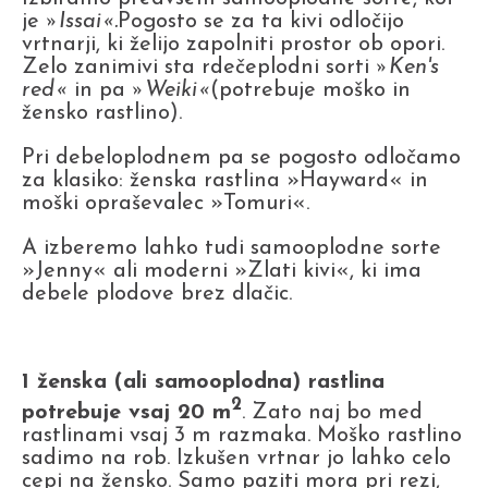
je
»Issai«.
Pogosto se za ta kivi odločijo
vrtnarji, ki želijo zapolniti prostor ob opori.
Zelo zanimivi sta rdečeplodni sorti
»Ken's
red«
in pa
»Weiki«
(potrebuje moško in
žensko rastlino).
Pri debeloplodnem pa se pogosto odločamo
za klasiko: ženska rastlina »Hayward« in
moški opraševalec »Tomuri«.
A izberemo lahko tudi samooplodne sorte
»Jenny« ali moderni »Zlati kivi«, ki ima
debele plodove brez dlačic.
1 ženska (ali samooplodna) rastlina
2
potrebuje vsaj 20 m
. Zato naj bo med
rastlinami vsaj 3 m razmaka. Moško rastlino
sadimo na rob. Izkušen vrtnar jo lahko celo
cepi na žensko. Samo paziti mora pri rezi,