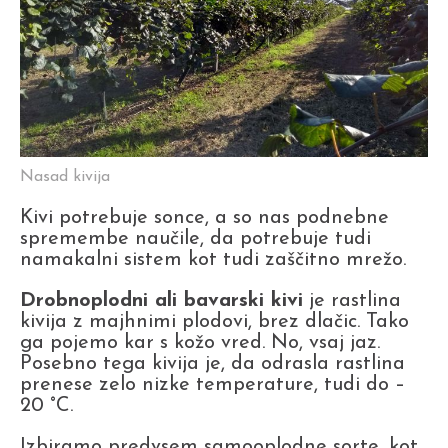
Nasad kivija
Kivi potrebuje sonce, a so nas podnebne
spremembe naučile, da potrebuje tudi
namakalni sistem kot tudi zaščitno mrežo.
Drobnoplodni ali bavarski kivi
je rastlina
kivija z majhnimi plodovi, brez dlačic. Tako
ga pojemo kar s kožo vred. No, vsaj jaz.
Posebno tega kivija je, da odrasla rastlina
prenese zelo nizke temperature, tudi do –
20 °C.
Izbiramo predvsem samooplodne sorte, kot