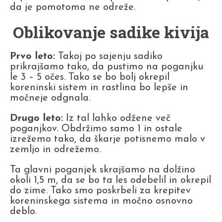
da je pomotoma ne odreže.
Oblikovanje sadike kivija
Prvo leto:
Takoj po sajenju sadiko
prikrajšamo tako, da pustimo na poganjku
le 3 – 5 očes. Tako se bo bolj okrepil
koreninski sistem in rastlina bo lepše in
močneje odgnala.
Drugo leto:
Iz tal lahko odžene več
poganjkov. Obdržimo samo 1 in ostale
izrežemo tako, da škarje potisnemo malo v
zemljo in odrežemo.
Ta glavni poganjek skrajšamo na dolžino
okoli 1,5 m, da se bo ta les odebelil in okrepil
do zime. Tako smo poskrbeli za krepitev
koreninskega sistema in močno osnovno
deblo.