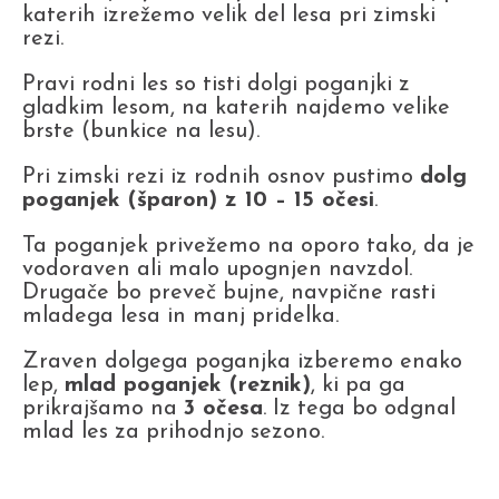
katerih izrežemo velik del lesa pri zimski
rezi.
Pravi rodni les so tisti dolgi poganjki z
gladkim lesom, na katerih najdemo velike
brste (bunkice na lesu).
Pri zimski rezi iz rodnih osnov pustimo
dolg
poganjek (šparon) z 10 – 15 očesi
.
Ta poganjek privežemo na oporo tako, da je
vodoraven ali malo upognjen navzdol.
Drugače bo preveč bujne, navpične rasti
mladega lesa in manj pridelka.
Zraven dolgega poganjka izberemo enako
lep,
mlad poganjek (reznik)
, ki pa ga
prikrajšamo na
3 očesa
. Iz tega bo odgnal
mlad les za prihodnjo sezono.