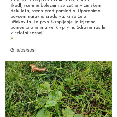
Zaščita in krepitev rastlin v boju proti
škodljivcem in boleznim se začne v zimskem
delu leta, ravno pred pomladjo. Uporabimo
povsem naravna sredstva, ki so zelo
učinkovita. To prvo škropljenje je izjemno
pomembno in ima velik vpliv na zdravje rastlin
v celotni sezoni.
18/02/2021