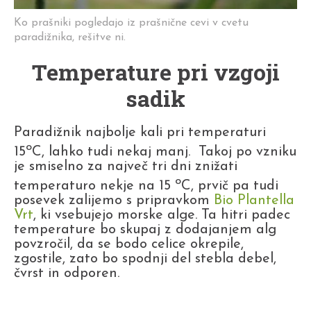
Ko prašniki pogledajo iz prašnične cevi v cvetu
paradižnika, rešitve ni.
Temperature pri vzgoji
sadik
Paradižnik najbolje kali pri temperaturi
o
15
C, lahko tudi nekaj manj. Takoj po vzniku
je smiselno za največ tri dni znižati
o
temperaturo nekje na 15
C, prvič pa tudi
posevek zalijemo s pripravkom
Bio Plantella
Vrt
, ki vsebujejo morske alge. Ta hitri padec
temperature bo skupaj z dodajanjem alg
povzročil, da se bodo celice okrepile,
zgostile, zato bo spodnji del stebla debel,
čvrst in odporen.