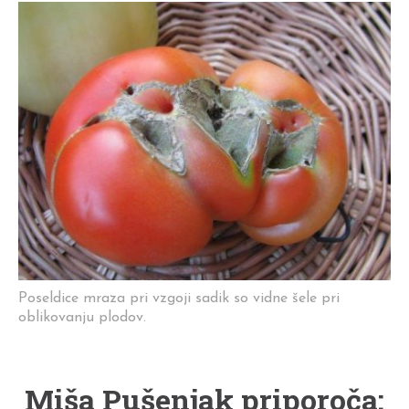
Poseldice mraza pri vzgoji sadik so vidne šele pri
oblikovanju plodov.
Miša Pušenjak priporoča: