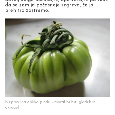
da se zemlja počasneje segreva, če jo
prehitro zastremo.
Nepravilna oblika plodu - moral bi biti gladek in
okrogel.