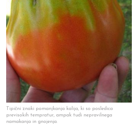
Tipični znaki pomanjkanja kalija, ki so posledica
previsokih tempratur, ampak tudi nepravilnega
namakanja in gnojenja.