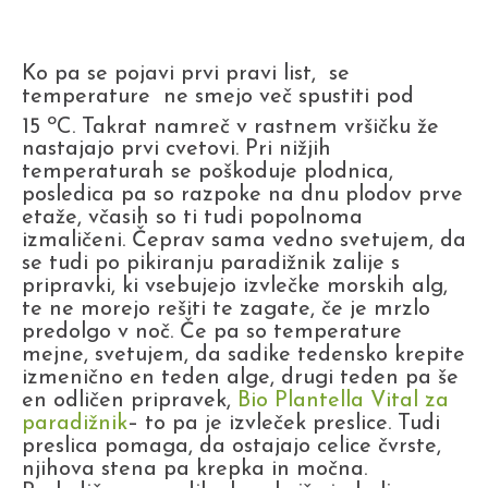
Ko pa se pojavi prvi pravi list, se
temperature ne smejo več spustiti pod
o
15
C. Takrat namreč v rastnem vršičku že
nastajajo prvi cvetovi. Pri nižjih
temperaturah se poškoduje plodnica,
posledica pa so razpoke na dnu plodov prve
etaže, včasih so ti tudi popolnoma
izmaličeni. Čeprav sama vedno svetujem, da
se tudi po pikiranju paradižnik zalije s
pripravki, ki vsebujejo izvlečke morskih alg,
te ne morejo rešiti te zagate, če je mrzlo
predolgo v noč. Če pa so temperature
mejne, svetujem, da sadike tedensko krepite
izmenično en teden alge, drugi teden pa še
en odličen pripravek,
Bio Plantella Vital za
paradižnik
– to pa je izvleček preslice. Tudi
preslica pomaga, da ostajajo celice čvrste,
njihova stena pa krepka in močna.