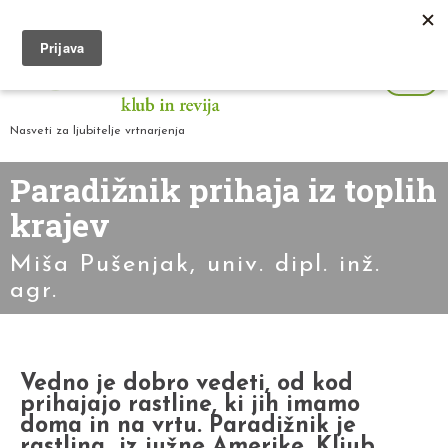
Nasveti za ljubitelje vrtnarjenja
Paradižnik prihaja iz toplih
krajev
Miša Pušenjak, univ. dipl. inž.
agr.
Vedno je dobro vedeti, od kod
prihajajo rastline, ki jih imamo
doma in na vrtu. Paradižnik je
rastlina iz južne Amerike. Kljub