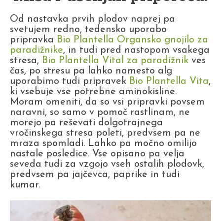
Od nastavka prvih plodov naprej pa
svetujem redno, tedensko uporabo
pripravka
Bio Plantella Organsko gnojilo za
paradižnike
, in tudi pred nastopom vsakega
stresa,
Bio Plantella Vital za paradižnik
ves
čas, po stresu pa lahko namesto alg
uporabimo tudi pripravek
Bio Plantella Vita
,
ki vsebuje vse potrebne aminokisline.
Moram omeniti, da so vsi pripravki povsem
naravni, so samo v pomoč rastlinam, ne
morejo pa reševati dolgotrajnega
vročinskega stresa poleti, predvsem pa ne
mraza spomladi. Lahko pa močno omilijo
nastale posledice. Vse opisano pa velja
seveda tudi za vzgojo vseh ostalih plodovk,
predvsem pa jajčevca, paprike in tudi
kumar.