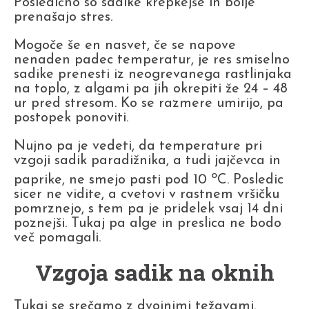
Posledično so sadike krepkejše in bolje
prenašajo stres.
Mogoče še en nasvet, če se napove
nenaden padec temperatur, je res smiselno
sadike prenesti iz neogrevanega rastlinjaka
na toplo, z algami pa jih okrepiti že 24 – 48
ur pred stresom. Ko se razmere umirijo, pa
postopek ponoviti.
Nujno pa je vedeti, da temperature pri
vzgoji sadik paradižnika, a tudi jajčevca in
o
paprike, ne smejo pasti pod 10
C. Posledic
sicer ne vidite, a cvetovi v rastnem vršičku
pomrznejo, s tem pa je pridelek vsaj 14 dni
poznejši. Tukaj pa alge in preslica ne bodo
več pomagali.
Vzgoja sadik na oknih
Tukaj se srečamo z dvojnimi težavami.