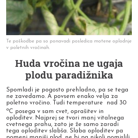
Te poškodbe pa so ponavadi posledica motene oplodnje
v poletnih vročinah.
Huda vročina ne ugaja
plodu paradižnika
Spomladi je pogosto prehladno, pa se tega
ne zavedamo. A povsem enako velja za
poletno vročino. Tudi temperature nad 30
o
C posega v sam cvet, oprašitev in
oploditev. Najprej se tvori manj vitalnega
cvetnega prahu, zato je že samo zaradi
tega oploditev slabša. Slaba oploditev pa
pomeni manjši plod, ne bi pa nikoli pomislili