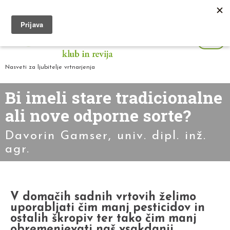
Nasveti za ljubitelje vrtnarjenja
Bi imeli stare tradicionalne
ali nove odporne sorte?
Davorin Gamser, univ. dipl. inž.
agr.
V domačih sadnih vrtovih želimo
uporabljati čim manj pesticidov in
ostalih škropiv ter tako čim manj
obremenjevati naš vsakdanji