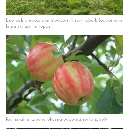
Eno bolj prepoznavnih odpornih sort jabolk (odporna je
le na škrlup) je topaz
Karneval je izredno okusna odporna sorta jabolk