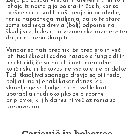
Želja po zasaditvi sadnih dreves starih sort
izhaja iz nostalgije po starih časih, ker so
takšne sorte sadili naši dedje in pradedje,
ter iz napačnega mišljenja, da so te stare
sorte sadnega drevja (bolj) odporne na
škodljivce, bolezni in vremenske razmere ter
da jih ni treba škropiti.
Vendar so naši predniki že pred sto in več
leti tudi škropili sadne nasade s fungicidi in
insekticidi, če so hoteli imeti normalne
količinske in kakovostne vsakoletne pridelke.
Tudi škodljivci sadnega drevja so bili tedaj
bolj ali manj enaki kakor danes. Za
škropljenje so ljudje takrat velikokrat
uporabljali tudi okoljsko zelo sporne
pripravke, ki jih danes ni več oziroma so
prepovedani.
Carjevič in bobovec