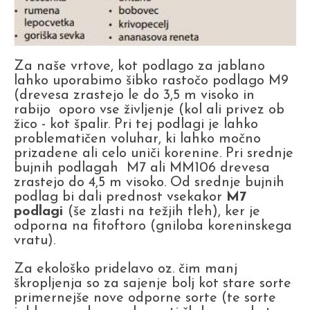
Za naše vrtove, kot podlago za jablano
lahko uporabimo šibko rastočo podlago M9
(drevesa zrastejo le do 3,5 m visoko in
rabijo oporo vse življenje (kol ali privez ob
žico - kot špalir. Pri tej podlagi je lahko
problematičen voluhar, ki lahko močno
prizadene ali celo uniči korenine. Pri srednje
bujnih podlagah M7 ali MM106 drevesa
zrastejo do 4,5 m visoko. Od srednje bujnih
podlag bi dali prednost vsekakor
M7
podlagi
(še zlasti na težjih tleh), ker je
odporna na fitoftoro (gniloba koreninskega
vratu).
Za ekološko pridelavo oz. čim manj
škropljenja so za sajenje bolj kot stare sorte
primernejše nove odporne sorte (te sorte