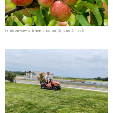
Iz bobovcev stisnemo najboljši jabolčni sok