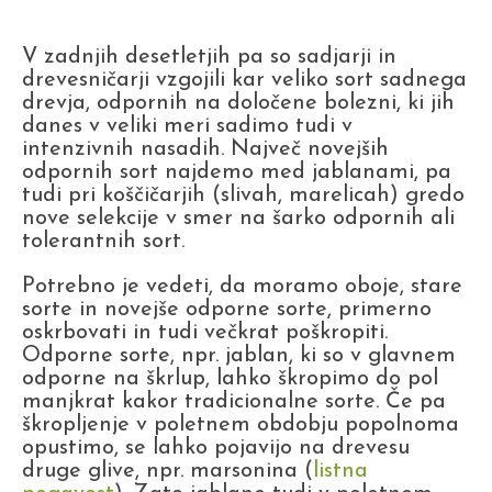
V zadnjih desetletjih pa so sadjarji in
drevesničarji vzgojili kar veliko sort sadnega
drevja, odpornih na določene bolezni, ki jih
danes v veliki meri sadimo tudi v
intenzivnih nasadih. Največ novejših
odpornih sort najdemo med jablanami, pa
tudi pri koščičarjih (slivah, marelicah) gredo
nove selekcije v smer na šarko odpornih ali
tolerantnih sort.
Potrebno je vedeti, da moramo oboje, stare
sorte in novejše odporne sorte, primerno
oskrbovati in tudi večkrat poškropiti.
Odporne sorte, npr. jablan, ki so v glavnem
odporne na škrlup, lahko škropimo do pol
manjkrat kakor tradicionalne sorte. Če pa
škropljenje v poletnem obdobju popolnoma
opustimo, se lahko pojavijo na drevesu
druge glive, npr. marsonina (
listna