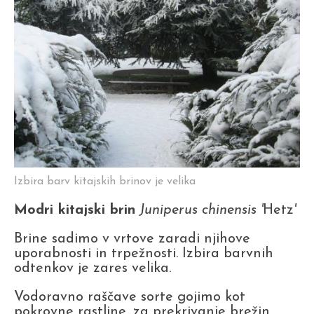
Izbira barv kitajskih brinov je velika
Modri kitajski brin
Juniperus chinensis '
Hetz
'
Brine sadimo v vrtove zaradi njihove
uporabnosti in trpežnosti. Izbira barvnih
odtenkov je zares velika.
Vodoravno raščave sorte gojimo kot
pokrovne rastline, za prekrivanje brežin.