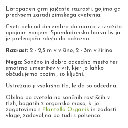
Listopaden grm jajčaste razrasti, gojimo ga
predvsem zaradi zimskega cvetenja.
Cveti belo od decembra do marca z izrazito
opojnim vonjem. Spomladanska barva listja
je prelivajoča rdeča do bakrena.
Razrast:
2 - 2,5 m v višino, 2 - 3m v širino
Nega:
Sončno in dobro odcedno mesto ter
smotrna umestitev v vrt, kjer jo lahko
občudujemo pozimi, so ključni.
Ustrezajo ji vsakršna tla, le da so odcedna.
Obilno bo cvetela na sončnih rastiščih v
tleh, bogatih z organsko maso, ki jo
zagotovimo s
Plantella Organik
in zadosti
vlage, zadovoljna bo tudi s polsenco.