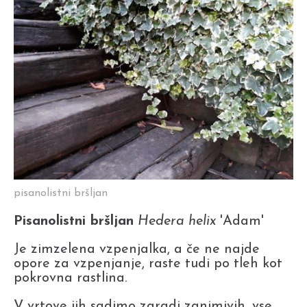
pisanolistni bršljan
Pisanolistni bršljan
Hedera helix
'Adam'
Je zimzelena vzpenjalka, a če ne najde
opore za vzpenjanje, raste tudi po tleh kot
pokrovna rastlina.
V vrtove jih sadimo zaradi zanimivih, vse