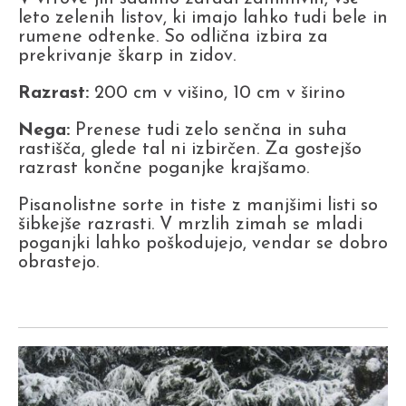
leto zelenih listov, ki imajo lahko tudi bele in
rumene odtenke. So odlična izbira za
prekrivanje škarp in zidov.
Razrast:
200 cm v višino, 10 cm v širino
Nega:
Prenese tudi zelo senčna in suha
rastišča, glede tal ni izbirčen. Za gostejšo
razrast končne poganjke krajšamo.
Pisanolistne sorte in tiste z manjšimi listi so
šibkejše razrasti. V mrzlih zimah se mladi
poganjki lahko poškodujejo, vendar se dobro
obrastejo.