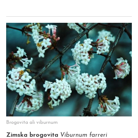
Brogovita ali viburnum
Zimska brogovita
Viburnum farreri