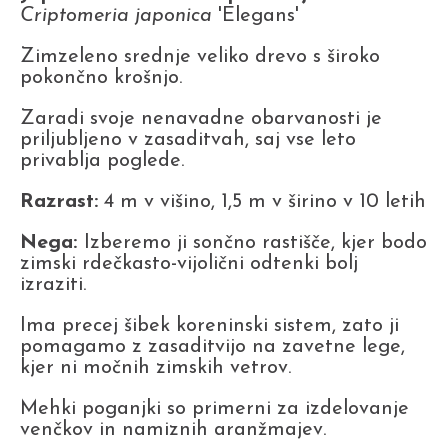
Criptomeria japonica
'Elegans'
Zimzeleno srednje veliko drevo s široko
pokončno krošnjo.
Zaradi svoje nenavadne obarvanosti je
priljubljeno v zasaditvah, saj vse leto
privablja poglede.
Razrast:
4 m v višino, 1,5 m v širino v 10 letih
Nega:
Izberemo ji sončno rastišče, kjer bodo
zimski rdečkasto-vijolični odtenki bolj
izraziti.
Ima precej šibek koreninski sistem, zato ji
pomagamo z zasaditvijo na zavetne lege,
kjer ni močnih zimskih vetrov.
Mehki poganjki so primerni za izdelovanje
venčkov in namiznih aranžmajev.