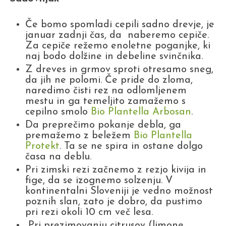
Če bomo spomladi cepili sadno drevje, je
januar zadnji čas, da naberemo cepiče.
Za cepiče režemo enoletne poganjke, ki
naj bodo dolžine in debeline svinčnika.
Z dreves in grmov sproti otresamo sneg,
da jih ne polomi. Če pride do zloma,
naredimo čisti rez na odlomljenem
mestu in ga temeljito zamažemo s
cepilno smolo
Bio Plantella Arbosan
.
Da preprečimo pokanje debla, ga
premažemo z beležem
Bio Plantella
Protekt
. Ta se ne spira in ostane dolgo
časa na deblu.
Pri zimski rezi začnemo z rezjo kivija in
fige, da se izognemo solzenju. V
kontinentalni Sloveniji je vedno možnost
poznih slan, zato je dobro, da pustimo
pri rezi okoli 10 cm več lesa.
Pri prezimovanju citrusov (limone,