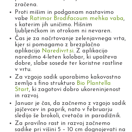
zračena.
Proti mišim in podganam nastavimo
vabe
Ratimor Brodifacoum mehka vaba
,
s katerim jih uničimo. Hišnim
ljubljenčkom in otrokom ni nevaren.
Čas je za načrtovanje zelenjavnega vrta,
kjer si pomagamo z brezplačno
aplikacijo
Naredivrt.si
. Z aplikacijo
naredimo 4-leten kolobar, ki upošteva
dobre, slabe sosede ter koristne rastline
v vrtu.
Za vzgojo sadik uporabimo kakovostno
zemljo s fino strukturo
Bio Plantella
Start
, ki zagotovi dobro ukoreninjenost
in razvoj.
Januar je čas, da začnemo z vzgojo sadik
jajčevcev in paprik, nato v februarju
sledijo še brokoli, cvetača in paradižnik.
Za pravilno rast in razvoj začnemo
sadike pri višini 5 – 10 cm dognojevati na