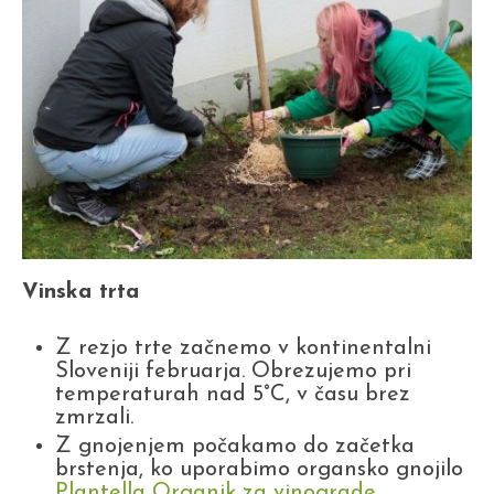
Vinska trta
Z rezjo trte začnemo v kontinentalni
Sloveniji februarja. Obrezujemo pri
temperaturah nad 5°C, v času brez
zmrzali.
Z gnojenjem počakamo do začetka
brstenja, ko uporabimo organsko gnojilo
Plantella Organik za vinograde
.