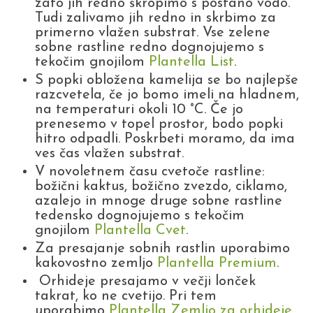
zato jih redno škropimo s postano vodo.
Tudi zalivamo jih redno in skrbimo za
primerno vlažen substrat. Vse zelene
sobne rastline redno dognojujemo s
tekočim gnojilom
Plantella List
.
S popki obložena kamelija se bo najlepše
razcvetela, če jo bomo imeli na hladnem,
na temperaturi okoli 10 °C. Če jo
prenesemo v topel prostor, bodo popki
hitro odpadli. Poskrbeti moramo, da ima
ves čas vlažen substrat.
V novoletnem času cvetoče rastline:
božični kaktus, božično zvezdo, ciklamo,
azalejo in mnoge druge sobne rastline
tedensko dognojujemo s tekočim
gnojilom
Plantella Cvet
.
Za presajanje sobnih rastlin uporabimo
kakovostno zemljo
Plantella Premium
.
Orhideje presajamo v večji lonček
takrat, ko ne cvetijo. Pri tem
uporabimo
Plantella Zemljo za orhideje
.