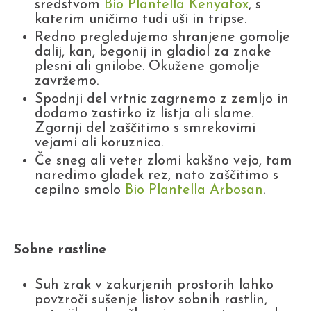
sredstvom
Bio Plantella Kenyatox
, s
katerim uničimo tudi uši in tripse.
Redno pregledujemo shranjene gomolje
dalij, kan, begonij in gladiol za znake
plesni ali gnilobe. Okužene gomolje
zavržemo.
Spodnji del vrtnic zagrnemo z zemljo in
dodamo zastirko iz listja ali slame.
Zgornji del zaščitimo s smrekovimi
vejami ali koruznico.
Če sneg ali veter zlomi kakšno vejo, tam
naredimo gladek rez, nato zaščitimo s
cepilno smolo
Bio Plantella Arbosan
.
Sobne rastline
Suh zrak v zakurjenih prostorih lahko
povzroči sušenje listov sobnih rastlin,