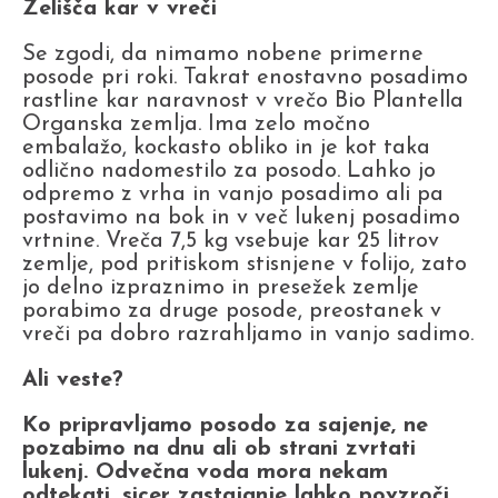
Zelišča kar v vreči
Se zgodi, da nimamo nobene primerne
posode pri roki. Takrat enostavno posadimo
rastline kar naravnost v vrečo Bio Plantella
Organska zemlja. Ima zelo močno
embalažo, kockasto obliko in je kot taka
odlično nadomestilo za posodo. Lahko jo
odpremo z vrha in vanjo posadimo ali pa
postavimo na bok in v več lukenj posadimo
vrtnine. Vreča 7,5 kg vsebuje kar 25 litrov
zemlje, pod pritiskom stisnjene v folijo, zato
jo delno izpraznimo in presežek zemlje
porabimo za druge posode, preostanek v
vreči pa dobro razrahljamo in vanjo sadimo.
Ali veste?
Ko pripravljamo posodo za sajenje, ne
pozabimo na dnu ali ob strani zvrtati
lukenj. Odvečna voda mora nekam
odtekati, sicer zastajanje lahko povzroči