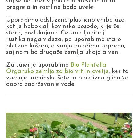
saj se bo sicer v poletnih mesecih hitro
pregrela in rastline bodo uvele.
Uporabimo odsluženo plastično embalažo,
kot je hobok ali kovinsko posodo, ki je že
stara, preluknjana. Če smo ljubitelji
rustikalnega videza, pa uporabimo staro
pleteno košaro, a vanjo položimo kopreno,
saj nam bo drugače zemlja uhajala ven.
Za sajenje uporabimo
Bio Plantella
Organsko zemljo za bio vrt in cvetje
, ker ta
vsebuje huminske šote in biaktivno glino za
dobro zadrževanje vode.