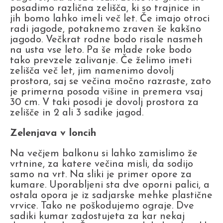
posadimo različna zelišča, ki so trajnice in
jih bomo lahko imeli več let. Če imajo otroci
radi jagode, potaknemo zraven še kakšno
jagodo. Večkrat rodne bodo risale nasmeh
na usta vse leto. Pa še mlade roke bodo
tako prevzele zalivanje. Če želimo imeti
zelišča več let, jim namenimo dovolj
prostora, saj se večina močno razraste, zato
je primerna posoda višine in premera vsaj
30 cm. V taki posodi je dovolj prostora za
zelišče in 2 ali 3 sadike jagod.
Zelenjava v loncih
Na večjem balkonu si lahko zamislimo že
vrtnine, za katere večina misli, da sodijo
samo na vrt. Na sliki je primer opore za
kumare. Uporabljeni sta dve oporni palici, a
ostala opora je iz sadjarske mehke plastične
vrvice. Tako ne poškodujemo ograje. Dve
sadiki kumar zadostujeta za kar nekaj