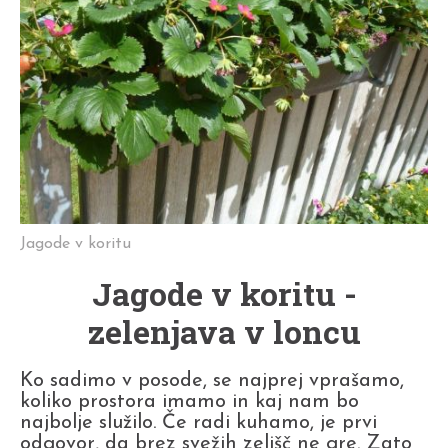
Jagode v koritu
Jagode v koritu -
zelenjava v loncu
Ko sadimo v posode, se najprej vprašamo,
koliko prostora imamo in kaj nam bo
najbolje služilo. Če radi kuhamo, je prvi
odgovor, da brez svežih zelišč ne gre. Zato