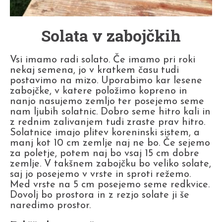
Solata v zabojčkih
Vsi imamo radi solato. Če imamo pri roki
nekaj semena, jo v kratkem času tudi
postavimo na mizo. Uporabimo kar lesene
zabojčke, v katere položimo kopreno in
nanjo nasujemo zemljo ter posejemo seme
nam ljubih solatnic. Dobro seme hitro kali in
z rednim zalivanjem tudi zraste prav hitro.
Solatnice imajo plitev koreninski sistem, a
manj kot 10 cm zemlje naj ne bo. Če sejemo
za poletje, potem naj bo vsaj 15 cm dobre
zemlje. V takšnem zabojčku bo veliko solate,
saj jo posejemo v vrste in sproti režemo.
Med vrste na 5 cm posejemo seme redkvice.
Dovolj bo prostora in z rezjo solate ji še
naredimo prostor.