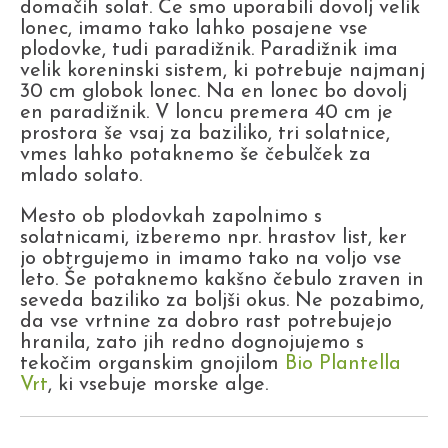
domačih solat. Če smo uporabili dovolj velik
lonec, imamo tako lahko posajene vse
plodovke, tudi paradižnik. Paradižnik ima
velik koreninski sistem, ki potrebuje najmanj
30 cm globok lonec. Na en lonec bo dovolj
en paradižnik. V loncu premera 40 cm je
prostora še vsaj za baziliko, tri solatnice,
vmes lahko potaknemo še čebulček za
mlado solato.
Mesto ob plodovkah zapolnimo s
solatnicami, izberemo npr. hrastov list, ker
jo obtrgujemo in imamo tako na voljo vse
leto. Še potaknemo kakšno čebulo zraven in
seveda baziliko za boljši okus. Ne pozabimo,
da vse vrtnine za dobro rast potrebujejo
hranila, zato jih redno dognojujemo s
tekočim organskim gnojilom
Bio Plantella
Vrt
, ki vsebuje morske alge.