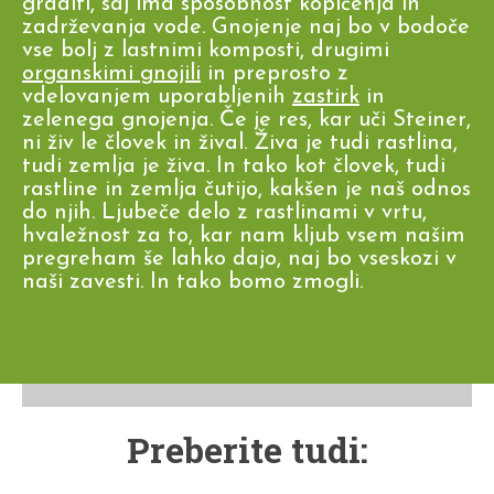
graditi, saj ima sposobnost kopičenja in
zadrževanja vode. Gnojenje naj bo v bodoče
vse bolj z lastnimi komposti, drugimi
organskimi gnojili
in preprosto z
vdelovanjem uporabljenih
zastirk
in
zelenega gnojenja. Če je res, kar uči Steiner,
ni živ le človek in žival. Živa je tudi rastlina,
tudi zemlja je živa. In tako kot človek, tudi
rastline in zemlja čutijo, kakšen je naš odnos
do njih. Ljubeče delo z rastlinami v vrtu,
hvaležnost za to, kar nam kljub vsem našim
pregreham še lahko dajo, naj bo vseskozi v
naši zavesti. In tako bomo zmogli.
Preberite tudi: