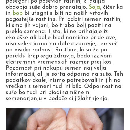
posegati po posevkih rastlin, ki daljša
obdobja suše dobro prenašajo.
Soja
, čičerika
in
bob
bi utegnile biti na naših vrtovih
pogostejše rastline. Pri odbiri semen rastlin,
ki smo jih vajeni, bo treba bolj paziti na
preklo semena. Tista, ki ne prihajajo iz
ekološke ali bolje biodinamične pridelave,
niso selektirana na dobro zdravje, temveč
na visoko rodnost. Rastline, ki so že po
poreklu krepkega zdravja, bodo izzivom
ekstremnih vremenskih razmer prej kos.
Pozornost pri nakupu semen naj velja
informaciji, ali je sorta odporna na sušo. Teh
podatkov doslej nismo potrebovali in jih na
vrečkah s semeni tudi ni bilo. Odpornost na
sušo bo tudi pri biodinamičnem
semenarjenju v bodoče cilj žlahtnjenja.