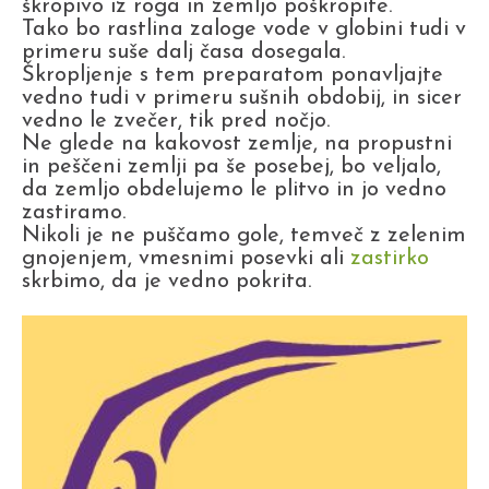
škropivo iz roga in zemljo poškropite.
Tako bo rastlina zaloge vode v globini tudi v
primeru suše dalj časa dosegala.
Škropljenje s tem preparatom ponavljajte
vedno tudi v primeru sušnih obdobij, in sicer
vedno le zvečer, tik pred nočjo.
Ne glede na kakovost zemlje, na propustni
in peščeni zemlji pa še posebej, bo veljalo,
da zemljo obdelujemo le plitvo in jo vedno
zastiramo.
Nikoli je ne puščamo gole, temveč z zelenim
gnojenjem, vmesnimi posevki ali
zastirko
skrbimo, da je vedno pokrita.