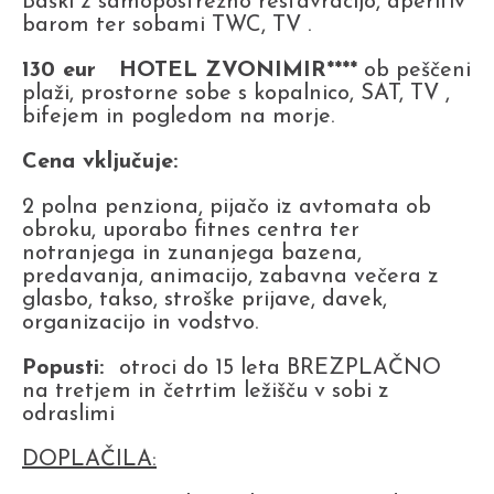
Baški z samopostrežno restavracijo, aperitiv
barom ter sobami TWC, TV .
130 eur HOTEL ZVONIMIR****
ob peščeni
plaži, prostorne sobe s kopalnico, SAT, TV ,
bifejem in pogledom na morje.
Cena vključuje:
2 polna penziona, pijačo iz avtomata ob
obroku, uporabo fitnes centra ter
notranjega in zunanjega bazena,
predavanja, animacijo, zabavna večera z
glasbo, takso, stroške prijave, davek,
organizacijo in vodstvo.
Popusti:
otroci do 15 leta BREZPLAČNO
na tretjem in četrtim ležišču v sobi z
odraslimi
DOPLAČILA: