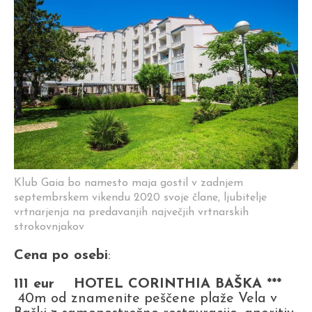
Klub Gaia bo namesto maja gostil v zadnjem
septembrskem vikendu 2020 svoje člane, ljubitelje
vrtnarjenja na predavanjih največjih vrtnarskih
strokovnjakov
Cena po osebi
:
111 eur HOTEL CORINTHIA BAŠKA ***
40m od znamenite peščene plaže Vela v