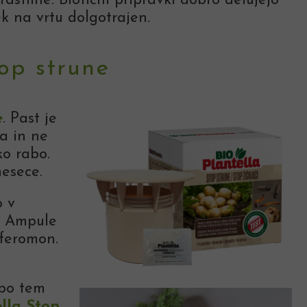
astline. Biotični pripravki dobro delujejo
ek na vrtu dolgotrajen.
top strune
e
. Past je
a in ne
ko rabo.
mesece.
 v
. Ampule
 feromon.
 po tem
ella Stop