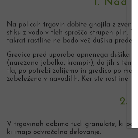
1. Nad s
Na policah trgovin dobite gnojila z zveneči
stiku z vodo v tleh sprošča strupen plin. T
takrat rastline ne bodo več dušika predela
Gredico pred uporabo apnenega dušika dob
(narezana jabolka, krompir), da jih s tem 
tla, po potrebi zalijemo in gredico po mož
zabeleženo v navodilih. Ker ste rastline že
2. 
V trgovinah dobimo tudi granulate, ki pa i
ki imajo odvračalno delovanje.