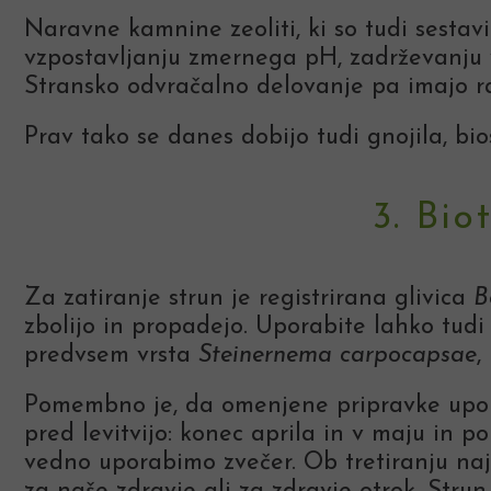
Naravne kamnine zeoliti, ki so tudi sest
vzpostavljanju zmernega pH, zadrževanju 
Stransko odvračalno delovanje pa imajo rastl
Prav tako se danes dobijo tudi gnojila, bio
3. Bio
Za zatiranje strun je registrirana glivica
B
zbolijo in propadejo. Uporabite lahko tud
predvsem vrsta
Steinernema carpocapsae
,
Pomembno je, da omenjene pripravke uporab
pred levitvijo: konec aprila in v maju in 
vedno uporabimo zvečer. Ob tretiranju naj 