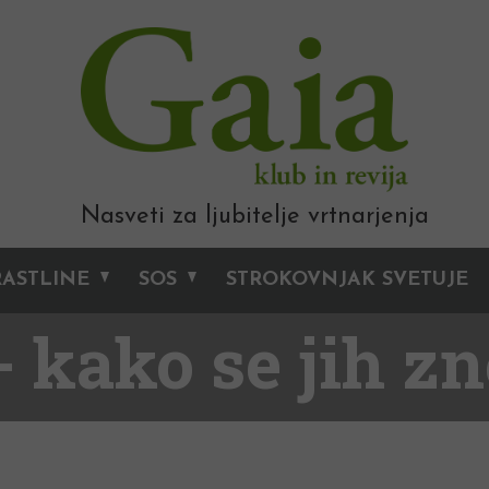
Nasveti za ljubitelje vrtnarjenja
RASTLINE
SOS
STROKOVNJAK SVETUJE
- kako se jih z