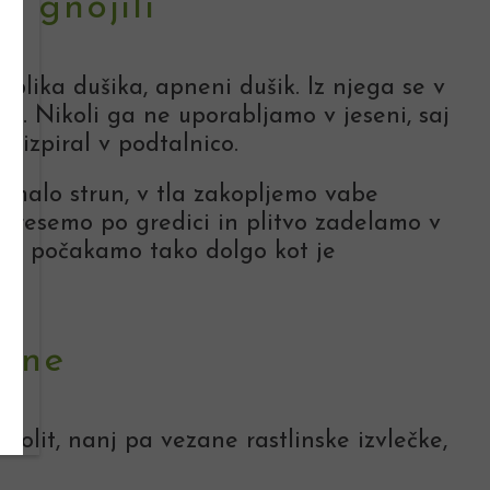
i gnojili
oblika dušika, apneni dušik. Iz njega se v
v). Nikoli ga ne uporabljamo v jeseni, saj
ec izpiral v podtalnico.
malo strun, v tla zakopljemo vabe
potresemo po gredici in plitvo zadelamo v
adik počakamo tako dolgo kot je
rune
olit, nanj pa vezane rastlinske izvlečke,