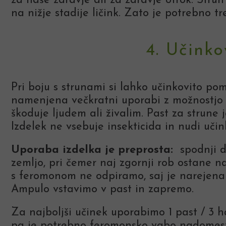
za naše zdravje ali za zdravje otrok. Strun
na nižje stadije ličink. Zato je potrebno tr
4. Učinko
Pri boju s strunami si lahko učinkovito 
namenjena večkratni uporabi z možnostjo 
škoduje ljudem ali živalim. Past za strune 
Izdelek ne vsebuje insekticida in nudi uči
Uporaba izdelka je preprosta:
spodnji d
zemljo, pri čemer naj zgornji rob ostane
s feromonom ne odpiramo, saj je narejena 
Ampulo vstavimo v past in zapremo.
Za najboljši učinek uporabimo 1 past / 3 
pa je potrebno feromonsko vabo nadomest