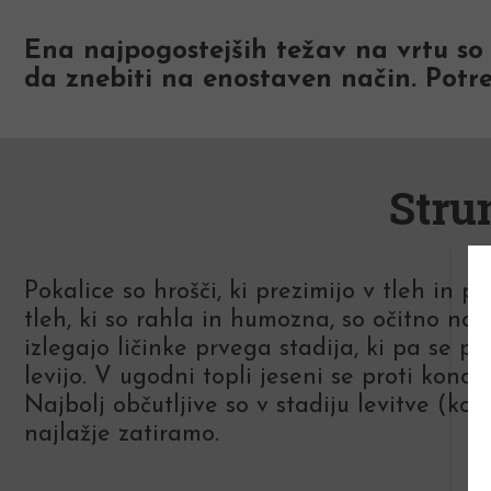
Ena najpogostejših težav na vrtu so z
da znebiti na enostaven način. Potreb
Stru
Pokalice so hrošči, ki prezimijo v tleh in 
tleh, ki so rahla in humozna, so očitno na
izlegajo ličinke prvega stadija, ki pa se p
levijo. V ugodni topli jeseni se proti konc
Najbolj občutljive so v stadiju levitve (ko
najlažje zatiramo.