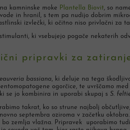
avina kamninske moke
Plantella Biovit
, so name
vode in hranil, s tem pa nudijo dobrim mikr
inski izvlečki, ki očitno niso privlačni za ta
stimulanti, ki vsebujejo pogače nekaterih odv
tični pripravki za zatiranj
eauveria bassiana
, ki deluje na tega škodljiv
i entomopatogene ogorčice, te uvrščamo med 
 ki se jo kombinira in uporabi skupaj s
S. felti
imo takrat, ko so strune najbolj občutljive,
ponovno septembra oziroma v začetku oktobra. 
bo zemlja vlažna. Pripravek uporabimo tudi t