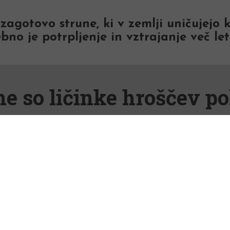
agotovo strune, ki v zemlji uničujejo k
no je potrpljenje in vztrajanje več let
ne so ličinke hroščev po
prilezejo na dan nekje v začetku aprila. Samič
šle primeren prostor za svoje potomce. Konec 
rehranjujejo tako skromno, da niso škodljive. 
u septembra in v oktobru prehranjujejo že liči
nec aprila, začetek maja in v septembru). Takr