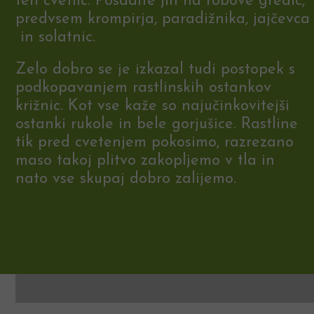
teh cvetlic. Posadite jih na robove gredic,
predvsem krompirja, paradižnika, jajčevca
in solatnic.
Zelo dobro se je izkazal tudi postopek s
podkopavanjem rastlinskih ostankov
križnic. Kot vse kaže so najučinkovitejši
ostanki rukole in bele gorjušice. Rastline
tik pred cvetenjem pokosimo, razrezano
maso takoj plitvo zakopljemo v tla in
nato vse skupaj dobro zalijemo.