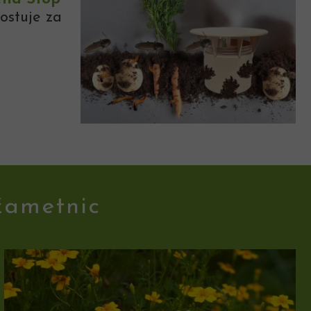
ostuje za
žametnic