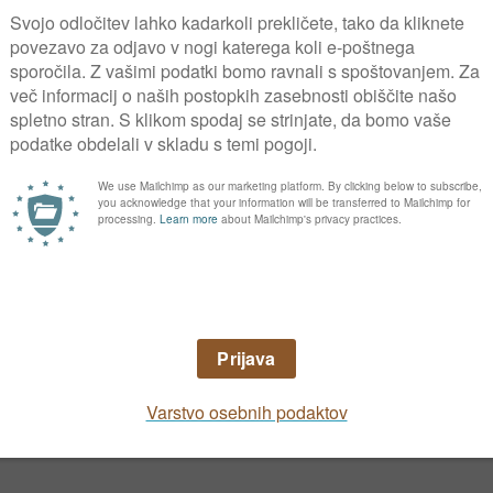
trune z naravi neprijaznim
mi trgovskimi imeni, ki so v resnici posebna 
a deluje negativno na strune (in jajčeca polže
le v listno maso, zato se bo kot onesnaževal
ro pripravimo. Kjer je na praznih gredicah 
iztrebimo. Sicer uporabimo pripravek, ki ga 
nosti tudi prekrijemo. Na setev ali sajenje s
 pognojili, potem ne gnojite več.
Granulati, ki odvračajo st
majo samo odvračalno delovanje. Vsebujejo ze