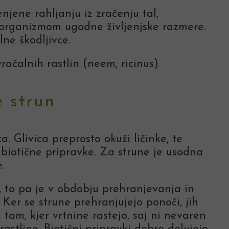
njene rahljanju iz zračenju tal,
oorganizmom ugodne življenjske razmere.
lne škodljivce.
račalnih rastlin (neem, ricinus)
e strun
ca. Glivica preprosto okuži ličinke, te
biotične pripravke. Za strune je usodna
e
.
 to pa je v obdobju prehranjevanja in
Ker se strune prehranjujejo ponoči, jih
am, kjer vrtnine rastejo, saj ni nevaren