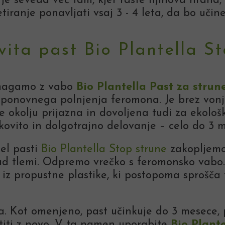
 je seveda več tam, kjer raste njihova hrana, r
etiranje ponavljati vsaj 3 - 4 leta, da bo učin
vita past Bio Plantella S
pomagamo z vabo
Bio Plantella Past za strun
ponovnega polnjenja feromona. Je brez vonj
je okolju prijazna in dovoljena tudi za ekološ
nkovito in dolgotrajno delovanje – celo do 3 
el pasti
Bio Plantella Stop strune
zakopljemo
 nad tlemi. Odpremo vrečko s feromonsko vabo
iz propustne plastike, ki postopoma sprošča
ha. Kot omenjeno, past učinkuje do 3 mesece,
iti z novo. V ta namen uporabite
Bio Plant