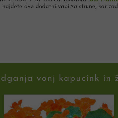
 najdete dve dodatni vabi za strune, kar zad
odganja vonj kapucink in 