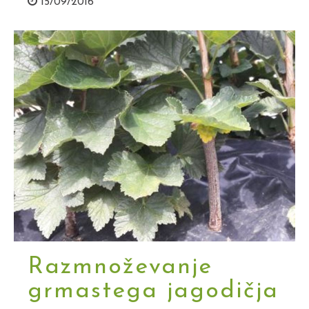
15/09/2016
Razmnoževanje
grmastega jagodičja