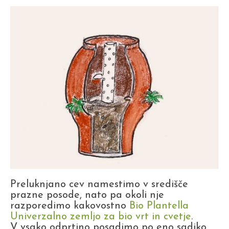
Preluknjano cev namestimo v središče
prazne posode, nato pa okoli nje
razporedimo kakovostno
Bio Plantella
Univerzalno zemljo za bio vrt in cvetje
.
V vsako odprtino posadimo po eno sadiko