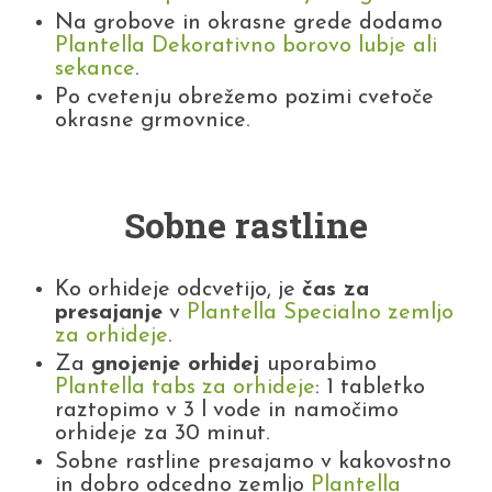
Na grobove in okrasne grede dodamo
Plantella Dekorativno borovo lubje ali
sekance
.
Po cvetenju obrežemo pozimi cvetoče
okrasne grmovnice.
Sobne rastline
Ko orhideje odcvetijo, je
čas za
presajanje
v
Plantella Specialno zemljo
za orhideje
.
Za
gnojenje orhidej
uporabimo
Plantella tabs za orhideje
: 1 tabletko
raztopimo v 3 l vode in namočimo
orhideje za 30 minut.
Sobne rastline presajamo v kakovostno
in dobro odcedno zemljo
Plantella