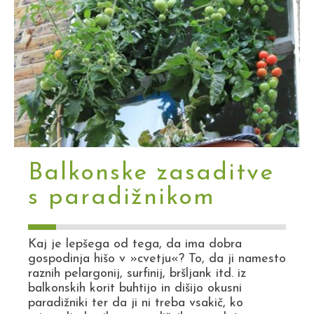
Balkonske zasaditve
s paradižnikom
Kaj je lepšega od tega, da ima dobra
gospodinja hišo v »cvetju«? To, da ji namesto
raznih pelargonij, surfinij, bršljank itd. iz
balkonskih korit buhtijo in dišijo okusni
paradižniki ter da ji ni treba vsakič, ko