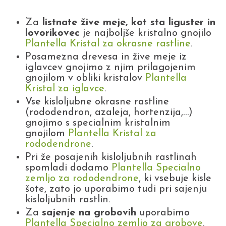
Za
listnate žive meje, kot sta liguster in
lovorikovec
je najboljše kristalno gnojilo
Plantella Kristal za okrasne rastline
.
Posamezna drevesa in žive meje iz
iglavcev gnojimo z njim prilagojenim
gnojilom v obliki kristalov
Plantella
Kristal za iglavce
.
Vse kisloljubne okrasne rastline
(rododendron, azaleja, hortenzija,…)
gnojimo s specialnim kristalnim
gnojilom
Plantella Kristal za
rododendrone
.
Pri že posajenih kisloljubnih rastlinah
spomladi dodamo
Plantella Specialno
zemljo za rododendrone
, ki vsebuje kisle
šote, zato jo uporabimo tudi pri sajenju
kisloljubnih rastlin.
Za
sajenje na grobovih
uporabimo
Plantella Specialno zemljo za grobove
.