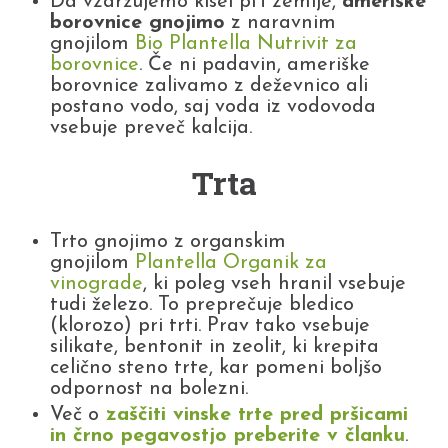
Da vzdržujemo kisel pH zemlje,
ameriške
borovnice gnojimo
z naravnim
gnojilom
Bio Plantella Nutrivit za
borovnice
. Če ni padavin, ameriške
borovnice zalivamo z deževnico ali
postano vodo, saj voda iz vodovoda
vsebuje preveč kalcija.
Trta
Trto gnojimo z organskim
gnojilom
Plantella Organik za
vinograde
, ki poleg vseh hranil vsebuje
tudi železo. To preprečuje bledico
(klorozo) pri trti. Prav tako vsebuje
silikate, bentonit in zeolit, ki krepita
celično steno trte, kar pomeni boljšo
odpornost na bolezni.
Več o
zaščiti vinske trte pred pršicami
in črno pegavostjo preberite v članku
.