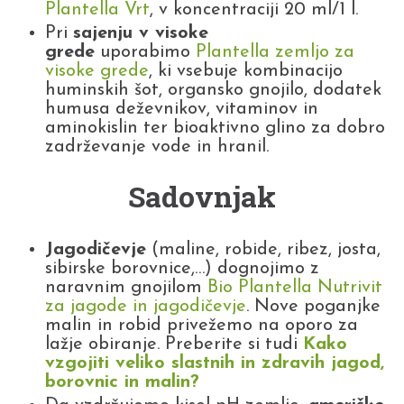
Plantella Vrt
, v koncentraciji 20 ml/1 l.
Pri
sajenju v visoke
grede
uporabimo
Plantella zemljo za
visoke grede
, ki vsebuje kombinacijo
huminskih šot, organsko gnojilo, dodatek
humusa deževnikov, vitaminov in
aminokislin ter bioaktivno glino za dobro
zadrževanje vode in hranil.
Sadovnjak
Jagodičevje
(maline, robide, ribez, josta,
sibirske borovnice,…) dognojimo z
naravnim gnojilom
Bio Plantella Nutrivit
za jagode in jagodičevje
. Nove poganjke
malin in robid privežemo na oporo za
lažje obiranje. Preberite si tudi
Kako
vzgojiti veliko slastnih in zdravih jagod,
borovnic in malin?