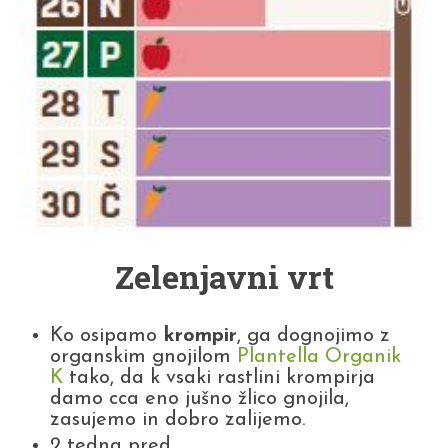
Zelenjavni vrt
Ko osipamo
krompir
, ga dognojimo z
organskim gnojilom
Plantella Organik
K
tako, da k vsaki rastlini krompirja
damo cca eno jušno žlico gnojila,
zasujemo in dobro zalijemo.
2 tedna pred