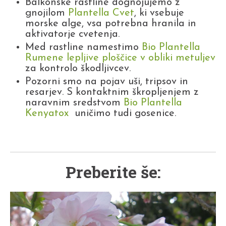
Balkonske rastline dognojujemo z
gnojilom
Plantella Cvet
, ki vsebuje
morske alge, vsa potrebna hranila in
aktivatorje cvetenja.
Med rastline namestimo
Bio Plantella
Rumene lepljive ploščice v obliki metuljev
za kontrolo škodljivcev.
Pozorni smo na pojav uši, tripsov in
resarjev. S kontaktnim škropljenjem z
naravnim sredstvom
Bio Plantella
Kenyatox
uničimo tudi gosenice.
Preberite še: