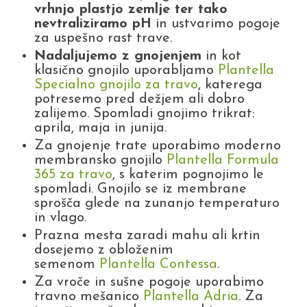
vrhnjo plastjo zemlje ter tako
nevtraliziramo pH
in ustvarimo pogoje
za uspešno rast trave.
Nadaljujemo z gnojenjem
in kot
klasično gnojilo uporabljamo
Plantella
Specialno gnojilo za travo
, katerega
potresemo pred dežjem ali dobro
zalijemo. Spomladi gnojimo trikrat:
aprila, maja in junija.
Za gnojenje trate uporabimo moderno
membransko gnojilo
Plantella Formula
365 za travo
, s katerim pognojimo le
spomladi. Gnojilo se iz membrane
sprošča glede na zunanjo temperaturo
in vlago.
Prazna mesta zaradi mahu ali krtin
dosejemo z obloženim
semenom
Plantella Contessa
.
Za vroče in sušne pogoje uporabimo
travno mešanico
Plantella Adria
. Za