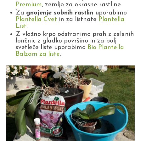
Premium
, zemljo za okrasne rastline.
Za
gnojenje sobnih rastlin
uporabimo
Plantella Cvet
in za listnate
Plantella
List
.
Z vlažno krpo odstranimo prah z zelenih
lončnic z gladko površino in za bolj
svetleče liste uporabimo
Bio Plantella
Balzam za liste
.