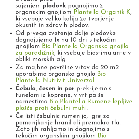
sajenjem
plodovk
pognojimo z
organskim gnojilom
Plantella Organik K
,
ki vsebuje veliko kalija za tvorjenje
okusnih in zdravih plodov.
Od prvega cvetenja dalje plodovke
dognojujemo 1x na 10 dni s tekočim
gnojilom
Bio Plantella Organsko gnojilo
za paradižnik
, ki vsebuje biostimulante v
obliki morskih alg.
Za majhne površine vrtov do 20 m2
uporabimo organsko gnojilo
Bio
Plantella Nutrivit Univerzal
.
Čebulo, česen in por
prekrijemo s
tunelom iz koprene, v vrt pa še
namestimo
Bio Plantella Rumene lepljive
plošče proti čebulni muhi
.
Če listi čebulnic rumenijo, gre za
pomanjkanje hranil ali premokra tla.
Zato jih rahljamo in dognojimo s
tekočim organskim gnojilom
Bio