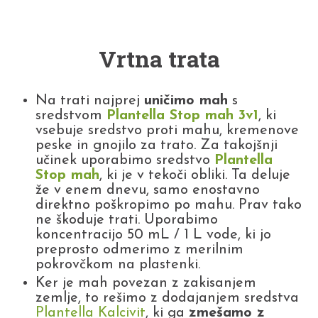
Vrtna trata
Na trati najprej
uničimo mah
s
sredstvom
Plantella Stop mah 3v1
, ki
vsebuje sredstvo proti mahu, kremenove
peske in gnojilo za trato. Za takojšnji
učinek uporabimo sredstvo
Plantella
Stop mah
, ki je v tekoči obliki. Ta deluje
že v enem dnevu, samo enostavno
direktno poškropimo po mahu. Prav tako
ne škoduje trati. Uporabimo
koncentracijo 50 mL / 1 L vode, ki jo
preprosto odmerimo z merilnim
pokrovčkom na plastenki.
Ker je mah povezan z zakisanjem
zemlje, to rešimo z dodajanjem sredstva
Plantella Kalcivit
, ki ga
zmešamo z