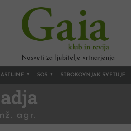
Nasveti za ljubitelje vrtnarjenja
RASTLINE
SOS
STROKOVNJAK SVETUJE
sadja
nž. agr.