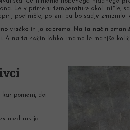
bivališča. Če nimamo nobenega hladnega pro
kona. Le v primeru temperature okoli ničle, 
opinj pod ničlo, potem pa bo sadje zmrznilo.
čno vrečko in jo zapremo. Na ta način zmanj
i. A na ta način lahko imamo le manjše količin
ivci
, kar pomeni, da
ev med rastjo