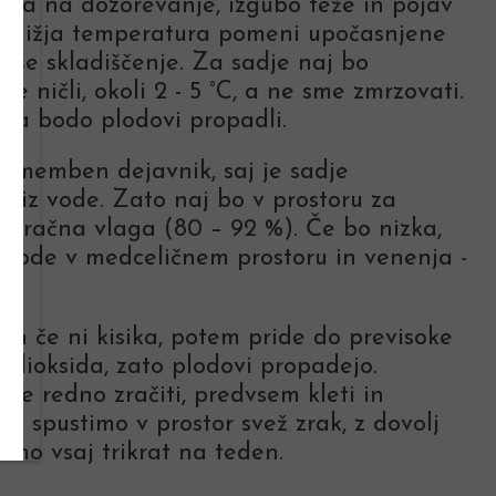
liva na dozorevanje, izgubo teže in pojav
i. Nižja temperatura pomeni upočasnjene
ljše skladiščenje. Za sadje naj bo
e ničli, okoli 2 - 5 °C, a ne sme zmrzovati.
ja bodo plodovi propadli.
pomemben dejavnik, saj je sadje
o iz vode. Zato naj bo v prostoru za
a zračna vlaga (80 – 92 %). Če bo nizka,
e vode v medceličnem prostoru in venenja -
 in če ni kisika, potem pride do previsoke
a dioksida, zato plodovi propadejo.
e redno zračiti, predvsem kleti in
o spustimo v prostor svež zrak, z dovolj
čimo vsaj trikrat na teden.