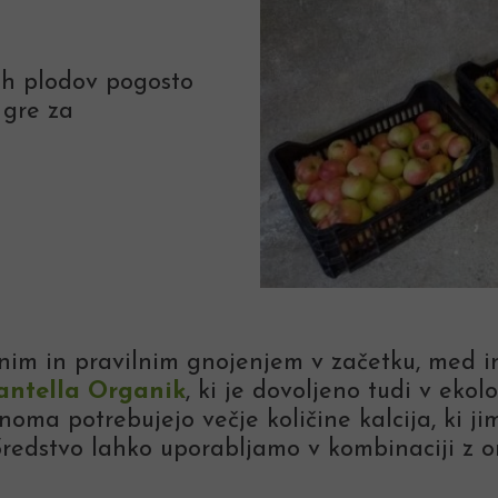
eh plodov pogosto
 gre za
nim in pravilnim gnojenjem v začetku, med i
antella Organik
, ki je dovoljeno tudi v ekol
noma potrebujejo večje količine kalcija, ki 
Sredstvo lahko uporabljamo v kombinaciji z 