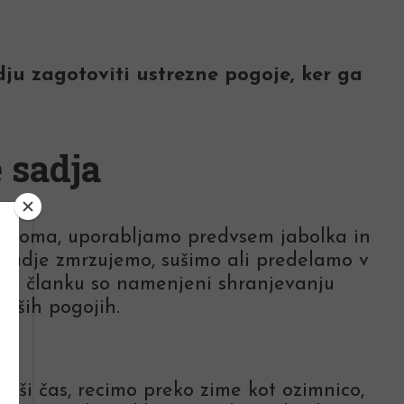
dju zagotoviti ustrezne pogoje, ker ga
 sadja
a doma, uporabljamo predvsem jabolka in
lo sadje zmrzujemo, sušimo ali predelamo v
 v članku so namenjeni shranjevanju
naših pogojih.
ljši čas, recimo preko zime kot ozimnico,