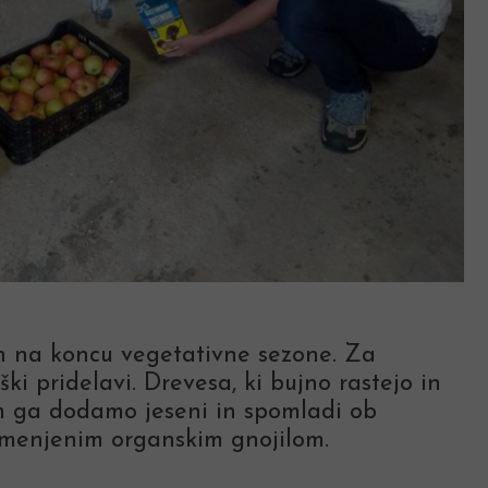
n na koncu vegetativne sezone. Za
oški pridelavi. Drevesa, ki bujno rastejo in
jim ga dodamo jeseni in spomladi ob
omenjenim organskim gnojilom.