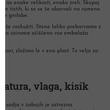
da so enake velikosti, enako zreli. Skupaj
 in tistih, ki so se že obarvali na rumeno
jav gnilobe.
če še razkužiti. Stene lahko prebarvamo z
žena oziroma očiščena vsa embalaža
ozori, zložimo le v eno plast. To velja za
atura, vlaga, kisik
u sadja v zabojih je ustrezna