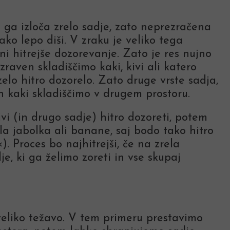
i ga izloča zrelo sadje, zato neprezračena
tako lepo diši. V zraku je veliko tega
i hitrejše dozorevanje. Zato je res nujno
zraven skladiščimo kaki, kivi ali katero
zelo hitro dozorelo. Zato druge vrste sadja,
 in kaki skladiščimo v drugem prostoru.
ivi (in drugo sadje) hitro dozoreti, potem
la jabolka ali banane, saj bodo tako hitro
). Proces bo najhitrejši, če na zrela
je, ki ga želimo zoreti in vse skupaj
veliko težavo. V tem primeru prestavimo