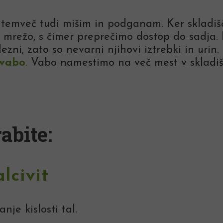
, temveč tudi mišim in podganam. Ker skladi
režo, s čimer preprečimo dostop do sadja. Ni
zni, zato so nevarni njihovi iztrebki in uri
 vabo
.
Vabo namestimo na več mest v skladišč
abite:
lcivit
nje kislosti tal.