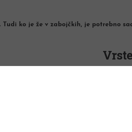
 Tudi ko je že v zabojčkih, je potrebno sa
Vrste
Za ozimnico, oziroma prezimovanje sadj
za krajši čas tudi hruške in kakije. Osta
marmelade, kompote in podobno. Podatki
predvsem jabolk, ker ta zdržijo najdlje v 
Pogoji za shranjevanje
Plodovi, ki jih nameravamo shranjevati da