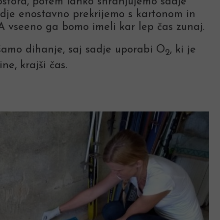
stora, potem lahko shranjujemo sadje
sadje enostavno prekrijemo s kartonom in
 A vseeno ga bomo imeli kar lep čas zunaj.
šamo dihanje, saj sadje uporabi O
, ki je
2
e, krajši čas.