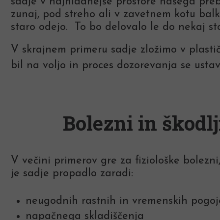
sadje v najhladnejše prostore našega pre
zunaj, pod streho ali v zavetnem kotu bal
staro odejo. To bo delovalo le do nekaj st
V skrajnem primeru sadje zložimo v plasti
bil na voljo in proces dozorevanja se ustav
Bolezni in škodlj
V večini primerov gre za fiziološke bolezni
je sadje propadlo zaradi:
neugodnih rastnih in vremenskih pogoj
napačnega skladiščenja