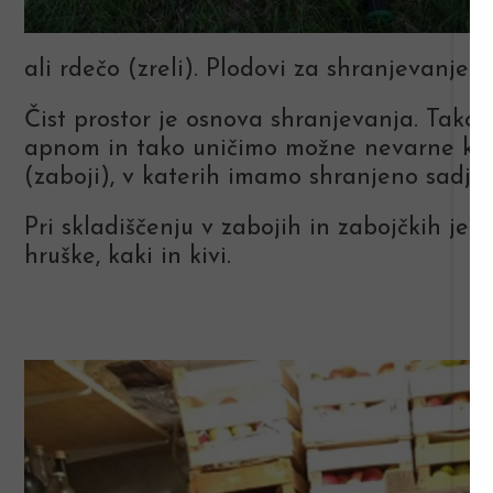
ali rdečo (zreli). Plodovi za shranjevanje 
Čist prostor je osnova shranjevanja. Tako 
apnom in tako uničimo možne nevarne kuž
(zaboji), v katerih imamo shranjeno sadje.
Pri skladiščenju v zabojih in zabojčkih je 
hruške, kaki in kivi.