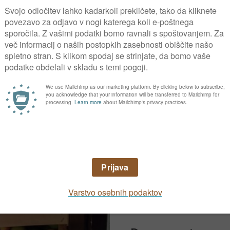
temperatura. Ta vp
skladiščnih bolezn
procese in s tem da
temperatura čim bliž
V primeru zmrzovan
Voda je naslednji 
sestavljeno pretežn
shranjevanje visok
bo prišlo do izgub
sušenja plodov.
Tudi plodovi dihajo
količine ogljikoveg
Pomembno je prostor
garaže, da enostavn
kisika. Prostore zra