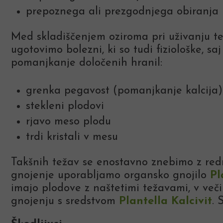
prepoznega ali prezgodnjega obiranja
Med skladiščenjem oziroma pri uživanju t
ugotovimo bolezni, ki so tudi fiziološke, saj
pomanjkanje določenih hranil:
grenka pegavost (pomanjkanje kalcija)
stekleni plodovi
rjavo meso plodu
trdi kristali v mesu
Takšnih težav se enostavno znebimo z red
gnojenje uporabljamo organsko gnojilo
Pl
imajo plodove z naštetimi težavami, v veči
gnojenju s sredstvom
Plantella Kalcivit
. 