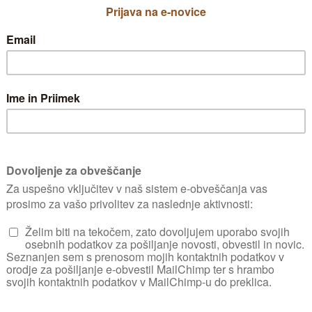
morajo biti čim bolj podobni. To pomeni, 
ne dajemo npr. zelenih sadežev (nezrelih)
naj bodo čvrsti, ker so tako bolj odporni na po
je zelo pomembno vse počistiti in če je mogo
ne mikroorganizme. Prav tako naj bo razku
pomembno, da sadje, ki je izrazito mehko, ko d
Temper
Osnova shranjevanj