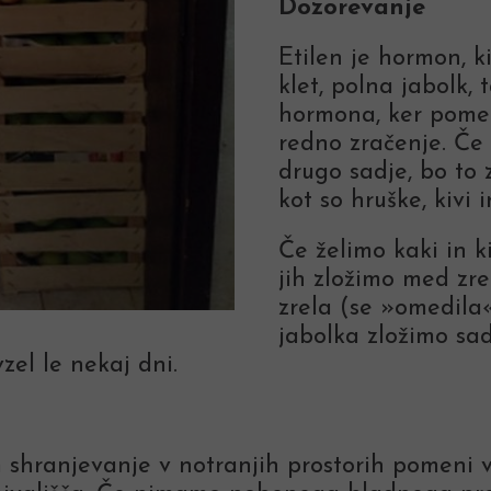
Dozorevanje
Etilen je hormon, k
klet, polna jabolk, 
hormona, ker pomen
redno zračenje. Če 
drugo sadje, bo to 
kot so hruške, kivi
Če želimo kaki in k
jih zložimo med zre
zrela (se »omedila«
jabolka zložimo sad
zel le nekaj dni.
em shranjevanje v notranjih prostorih pomeni 