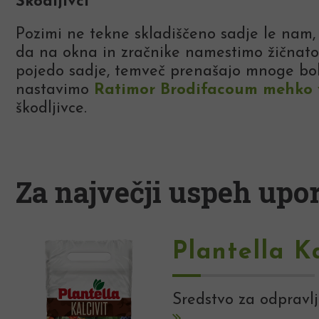
Škodljivci
Pozimi ne tekne skladiščeno sadje le nam
da na okna in zračnike namestimo žičnato m
pojedo sadje, temveč prenašajo mnoge bole
nastavimo
Ratimor Brodifacoum mehko
škodljivce.
Za največji uspeh upor
Plantella Ka
Sredstvo za odpravlja