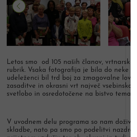
Letos smo od 105 naših članov, vrtnarskih fo
rubrik. Vsaka fotografija je bila do neke 
udeleženci bil trd boj za zmagovalne lovori
zasaditve in okrasni vrt največ vsebinsko o
svetlobo in osredotočene na bistvo temati
V uvodnem delu programa so nam doživeto i
skladbe, nato pa smo po podelitvi nazdravili