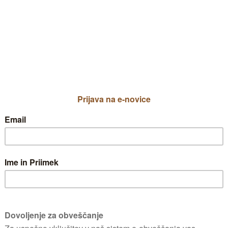
sežki članov Kluba Gaia za leto 2018. Sla
i knjižnici Vrhnika.
Dogodek se je odvijal 
podbudili k izobraževanju o vrtnarjenju iz
ati v vrtu ni enostavno, zato smo toliko bolj
di okusne rastline, včasih v nemogočih pogojih