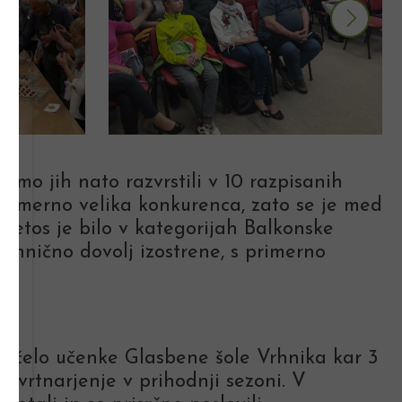
 smo jih nato razvrstili v 10 razpisanih
neizmerno velika konkurenca, zato se je med
 Letos je bilo v kategorijah Balkonske
 tehnično dovolj izostrene, s primerno
ončelo učenke Glasbene šole Vrhnika kar 3
no vrtnarjenje v prihodnji sezoni. V