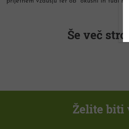
prijetnem vzdušju ter ob okusni in tudi na 
Še več stro
Želite bit