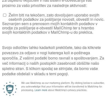
tografov, prejeli približno 300 fotografij, ki
mere zanimiva. V nekaterih rubrikah je bila 
ke, v drugih pa skoraj ni bilo predstavnikov.
čarljivih in mikavnih fotografij, hkrati pa so
ke brez nepotrebnih, motečih elementov.
n čuteče zaigrale na klavir, violino in viol
 odlični vrtnarski letini in si zaželeli uspeš