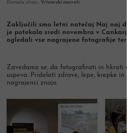
Domača stran
Vrtnarski nasveti
Zaključili smo letni natečaj Naj naj do
je potekala sredi novembra v Cankarjev
ogledali vse nagrajene fotografije ter s
Zavedamo se, da fotografirati in hkrati del
uspeva. Pridelati zdrave, lepe, krepke in tu
nagrajenci znajo.