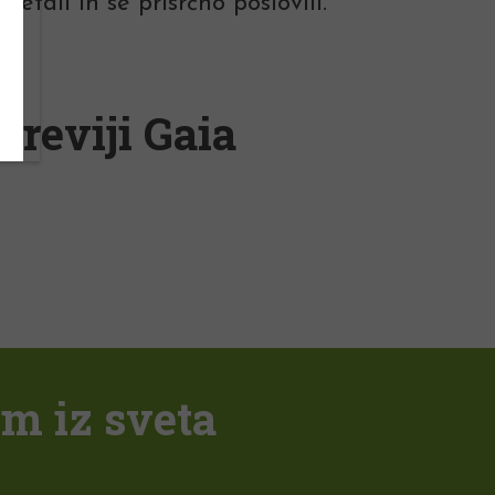
etali in se prisrčno poslovili.
 reviji Gaia
em iz sveta