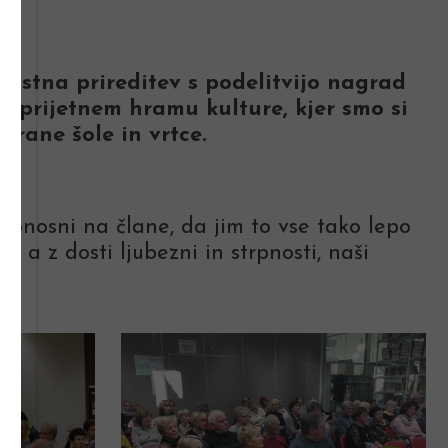
vnostna prireditev s podelitvijo nagrad
v prijetnem hramu kulture, kjer smo si
brane šole in vrtce.
 ponosni na člane, da jim to vse tako lepo
, a z dosti ljubezni in strpnosti, naši