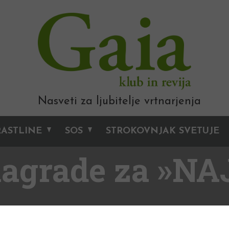
Nasveti za ljubitelje vrtnarjenja
RASTLINE
SOS
STROKOVNJAK SVETUJE
nagrade za »NA