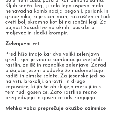
poletnem času, poskrbi kar Simona sama.
Kljub senčni legi, ji zelo lepo uspeva malo
nenavadna kombinacija begonij, perjank in
grobelnika, ki je sicer manj razraščen in tudi
cveti bolj skromno kot bi na sončni legi. Za
bujnost zasaditve na oknih poskrbita
moljevec in sladki krompir.
Zelenjavni vrt
Pred hišo imajo kar dve veliki zelenjavni
gredi, kjer je vedno kombinacija cvetočih
rastlin, zelišč in raznolike zelenjave. Zaradi
bližajoče jeseni plodovke že nadomeščajo
radiči in zimske solate. Za jesenske jedi so
na vrtu brokoliji, ohrovti in druge
kapusnice, ki jih še obiskujejo metulji in s
tem tudi gosenice. Zato rastline redno
pregledujejo in gosenice odstranjujejo.
Mehka vaba preprečuje okužbo ozimnice