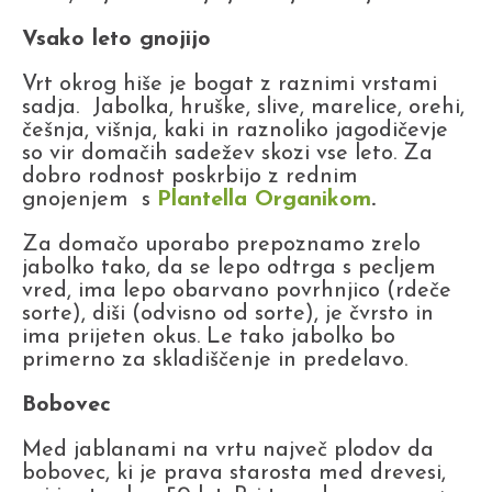
Vsako leto gnojijo
Vrt okrog hiše je bogat z raznimi vrstami
sadja. Jabolka, hruške, slive, marelice, orehi,
češnja, višnja, kaki in raznoliko jagodičevje
so vir domačih sadežev skozi vse leto. Za
dobro rodnost poskrbijo z rednim
gnojenjem s
Plantella Organikom
.
Za domačo uporabo prepoznamo zrelo
jabolko tako, da se lepo odtrga s pecljem
vred, ima lepo obarvano povrhnjico (rdeče
sorte), diši (odvisno od sorte), je čvrsto in
ima prijeten okus. Le tako jabolko bo
primerno za skladiščenje in predelavo.
Bobovec
Med jablanami na vrtu največ plodov da
bobovec, ki je prava starosta med drevesi,