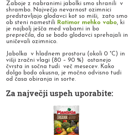
Zaboje z nabranimi jabolki smo shranili v
shrambo. Največjo nevarnost ozimnici
predstavljajo glodavci kot so miši, zato smo
ob steni namestili
Ratimor mehko vabo
, ki
je najbolj ješča med vabami in bo
preprečila, da se bodo glodavci sprehajali in
uničevali ozimnico.
Jabolka v hladnem prostoru (okoli 0 °C) in
višji zračni vlagi (80 – 90 %) ostanejo
čvrsta in sočna tudi več mesecev. Kako
dolgo bodo okusna, je močno odvisno tudi
od časa obiranja in sorte.
Za največji uspeh uporabite: