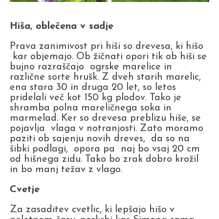
Hiša, oblečena v sadje
Prava zanimivost pri hiši so drevesa, ki hišo
kar objemajo. Ob žičnati opori tik ob hiši se
bujno razraščajo ogrske marelice in
različne sorte hrušk. Z dveh starih marelic,
ena stara 30 in druga 20 let, so letos
pridelali več kot 150 kg plodov. Tako je
shramba polna mareličnega soka in
marmelad. Ker so drevesa preblizu hiše, se
pojavlja vlaga v notranjosti. Zato moramo
paziti ob sajenju novih dreves, da so na
šibki podlagi, opora pa naj bo vsaj 20 cm
od hišnega zidu. Tako bo zrak dobro krožil
in bo manj težav z vlago.
Cvetje
Za zasaditev cvetlic, ki lepšajo hišo v