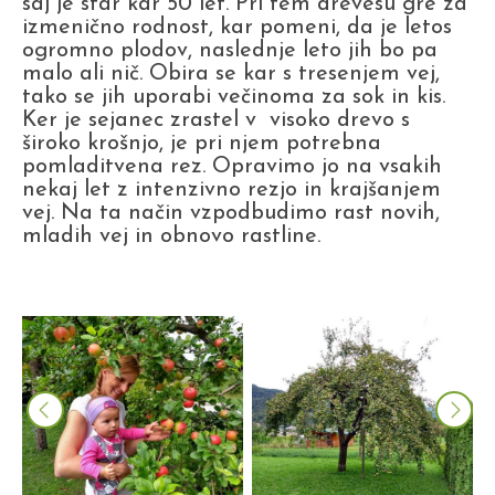
saj je star kar 50 let. Pri tem drevesu gre za
izmenično rodnost, kar pomeni, da je letos
ogromno plodov, naslednje leto jih bo pa
malo ali nič. Obira se kar s tresenjem vej,
tako se jih uporabi večinoma za sok in kis.
Ker je sejanec zrastel v visoko drevo s
široko krošnjo, je pri njem potrebna
pomladitvena rez. Opravimo jo na vsakih
nekaj let z intenzivno rezjo in krajšanjem
vej. Na ta način vzpodbudimo rast novih,
mladih vej in obnovo rastline.