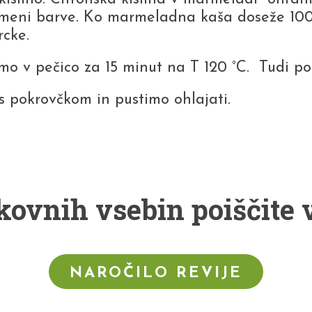
emeni barve. Ko marmeladna kaša doseže 10
rcke.
 v pečico za 15 minut na T 120 °C. Tudi pok
 pokrovčkom in pustimo ohlajati.
kovnih vsebin poiščite v
NAROČILO REVIJE