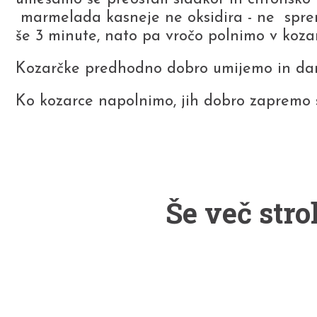
marmelada kasneje ne oksidira - ne spr
še 3 minute, nato pa vročo polnimo v koza
Kozarčke predhodno dobro umijemo in damo
Ko kozarce napolnimo, jih dobro zapremo s
Še več stro