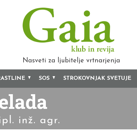
Nasveti za ljubitelje vrtnarjenja
RASTLINE
SOS
STROKOVNJAK SVETUJE
elada
l. inž. agr.