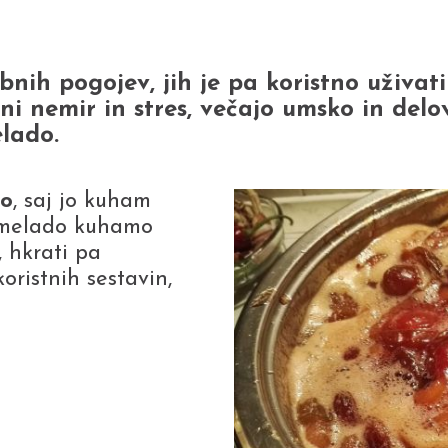
bnih pogojev, jih je pa koristno uživati
ni nemir in stres, večajo umsko in delo
lado.
do
, saj jo kuham
armelado kuhamo
 hkrati pa
oristnih sestavin,