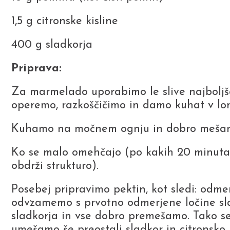
1,5 g citronske kisline
400 g sladkorja
Priprava:
Za marmelado uporabimo le slive najboljše
operemo, razkoščičimo in damo kuhat v lon
Kuhamo na močnem ognju in dobro mešamo, 
Ko se malo omehčajo (po kakih 20 minuta
obdrži strukturo).
Posebej pripravimo pektin, kot sledi: odm
odvzamemo s prvotno odmerjene ločine sl
sladkorja in vse dobro premešamo. Tako s
umešamo še preostali sladkor in citronsko 