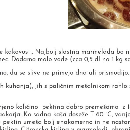
 kakovosti. Najbolj slastna marmelada bo nas
ec. Dodamo malo vode (cca 0,5 dl na 1 kg sa
da se slive ne primejo dna ali prismodijo.
h kuhanja), jih s paličnim mešalnikom rahl
erjeno količino pektina dobro premešamo z 10-
adkorja. Ko sadna kaša doseže T 60 °C, van
e pektin umeša bolj enakomerno in ne nastan
kislino. Citronska kislina v marmeladi ohrani