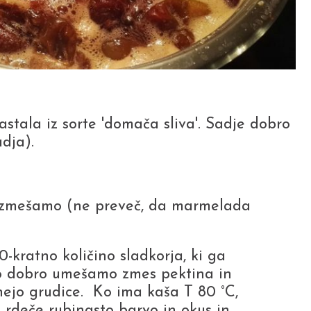
tala iz sorte 'domača sliva'. Sadje dobro
dja).
o zmešamo (ne preveč, da marmelada
kratno količino sladkorja, ki ga
jo dobro umešamo zmes pektina in
ejo grudice. Ko ima kaša T 80 °C,
 rdeče rubinasto barvo in okus in