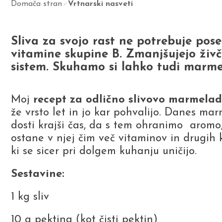
Domača stran
Vrtnarski nasveti
Sliva za svojo rast ne potrebuje pose
vitamine skupine B. Zmanjšujejo živč
sistem. Skuhamo si lahko tudi marme
Moj
recept za odlično slivovo marmela
že vrsto let in jo kar pohvalijo. Danes m
dosti krajši čas, da s tem ohranimo aromo,
ostane v njej čim več vitaminov in drugih k
ki se sicer pri dolgem kuhanju uničijo.
Sestavine:
1 kg sliv
10 g pektina (kot čisti pektin)