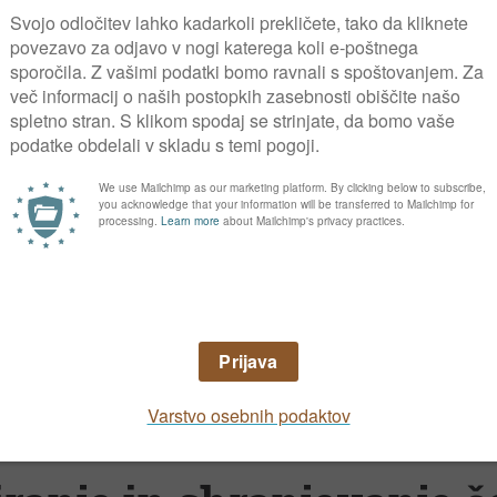
 v kitah, vendar ga najdemo le še redkokje. 
tor nekam pod strop. Najbolj pomembno je, da
hrani.