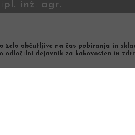
pl. inž. agr.
so zelo občutljive na čas pobiranja in skl
 so odločilni dejavnik za kakovosten in zd
ranje in shranjevanje č
 S pobiranjem začnemo, ko poležejo prvi list
pustimo na vrtu še kakšen teden, da se začne 
e
čebulna plesen
, še posebej, če je na našem 
niti na suhem.