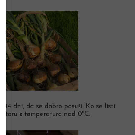
14 dni, da se dobro posuši. Ko se listi
rostoru s temperaturo nad 0⁰C.