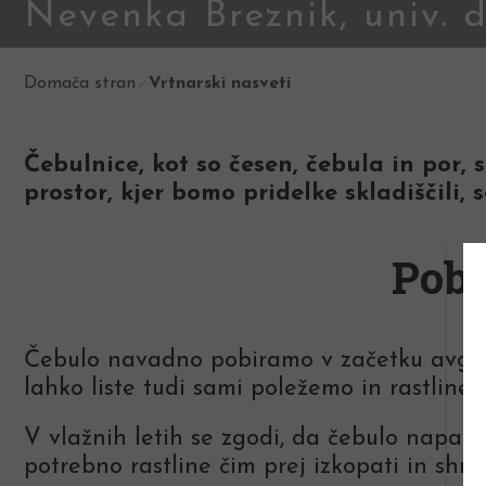
Nevenka Breznik, univ. di
Domača stran
Vrtnarski nasveti
Čebulnice, kot so česen, čebula in por, 
prostor, kjer bomo pridelke skladiščili,
Pobi
Čebulo navadno pobiramo v začetku avgusta.
lahko liste tudi sami poležemo in rastline 
V vlažnih letih se zgodi, da čebulo napad
potrebno rastline čim prej izkopati in shra