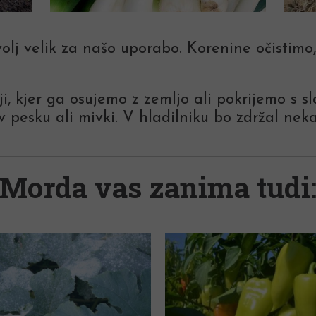
volj velik za našo uporabo. Korenine očistimo
i, kjer ga osujemo z zemljo ali pokrijemo s 
 pesku ali mivki. V hladilniku bo zdržal neka
Morda vas zanima tudi