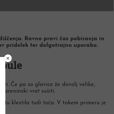
adiščenja. Ravno pravi čas pobiranja in
rav pridelek ter dolgotrajno uporabo.
ebule
i. Če pa so glavice že dovolj velike,
koreninski vrat sušiti.
vrtu klestila tudi toča. V takem primeru je