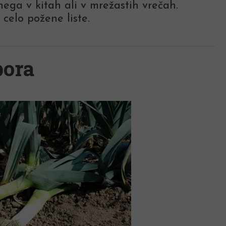
nega v kitah ali v mrežastih vrečah.
celo požene liste.
pora