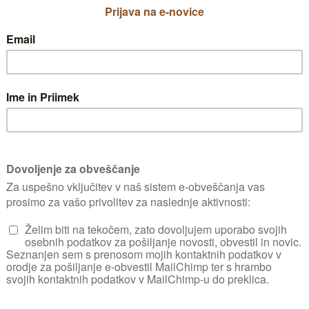
jo na suhem in zračnem prostoru in pustimo 7-
. Pridelek shranjujemo v zračnem in suhem p