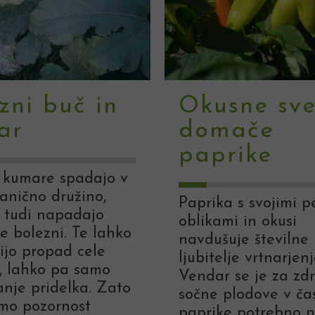
zni buč in
Okusne sv
ar
domače
paprike
 kumare spadajo v
tanično družino,
Paprika s svojimi p
h tudi napadajo
oblikami in okusi
 bolezni. Te lahko
navdušuje številne
ijo propad cele
ljubitelje vrtnarjenj
e, lahko pa samo
Vendar se je za zd
nje pridelka. Zato
sočne plodove v čas
mo pozornost
paprike potrebno n