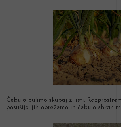
Čebulo pulimo skupaj z listi. Razprostremo 
posušijo, jih obrežemo in čebulo shranimo