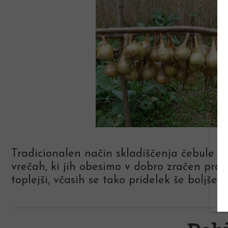
Tradicionalen način skladiščenja čebule je
vrečah, ki jih obesimo v dobro zračen pros
toplejši, včasih se tako pridelek še boljše o