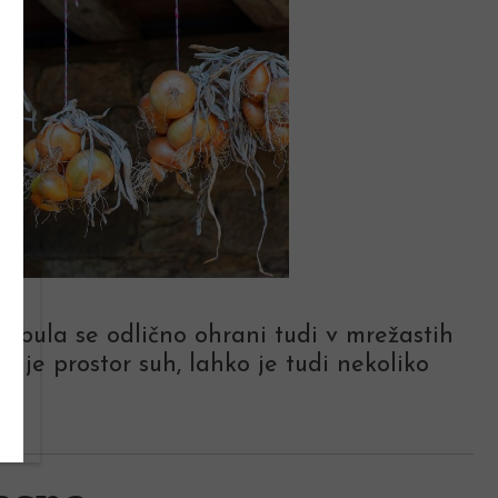
Čebula se odlično ohrani tudi v mrežastih
 je prostor suh, lahko je tudi nekoliko