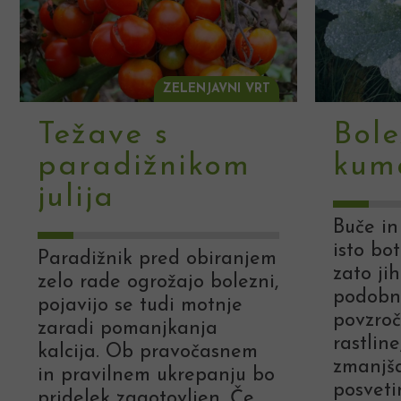
ZELENJAVNI VRT
Težave s
Bole
paradižnikom
kum
julija
Buče in
isto bo
Paradižnik pred obiranjem
zato ji
zelo rade ogrožajo bolezni,
podobne
pojavijo se tudi motnje
povzroč
zaradi pomanjkanja
rastlin
kalcija. Ob pravočasnem
zmanjša
in pravilnem ukrepanju bo
posveti
pridelek zagotovljen. Če