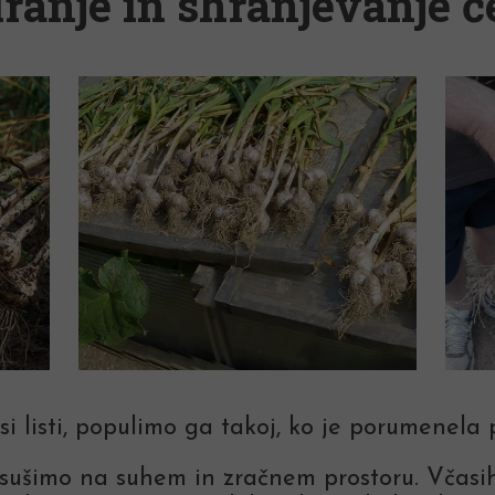
ranje in shranjevanje 
i listi, populimo ga takoj, ko je porumenela pr
ne sušimo na suhem in zračnem prostoru. Včas