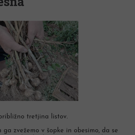
česna
ibližno tretjina listov.
ih ga zvežemo v šopke in obesimo, da se