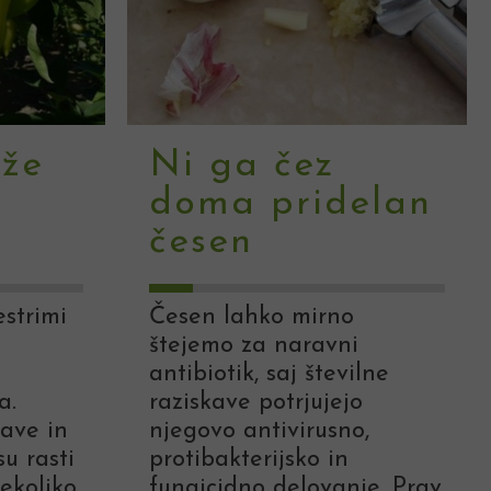
eže
Ni ga čez
doma pridelan
česen
estrimi
Česen lahko mirno
štejemo za naravni
antibiotik, saj številne
a.
raziskave potrjujejo
rave in
njegovo antivirusno,
u rasti
protibakterijsko in
ekoliko
fungicidno delovanje. Prav