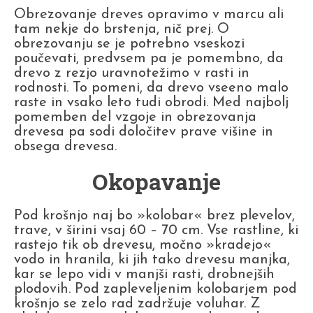
Obrezovanje dreves opravimo v marcu ali
tam nekje do brstenja, nič prej. O
obrezovanju se je potrebno vseskozi
poučevati, predvsem pa je pomembno, da
drevo z rezjo uravnotežimo v rasti in
rodnosti. To pomeni, da drevo vseeno malo
raste in vsako leto tudi obrodi. Med najbolj
pomemben del vzgoje in obrezovanja
drevesa pa sodi določitev prave višine in
obsega drevesa.
Okopavanje
Pod krošnjo naj bo »kolobar« brez plevelov,
trave, v širini vsaj 60 – 70 cm. Vse rastline, ki
rastejo tik ob drevesu, močno »kradejo«
vodo in hranila, ki jih tako drevesu manjka,
kar se lepo vidi v manjši rasti, drobnejših
plodovih. Pod zapleveljenim kolobarjem pod
krošnjo se zelo rad zadržuje voluhar. Z