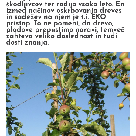
škodljivcev ter rodijo vsako leto. En
izmed načinov oskrbovanja dreves
in sadežev na njem je t.i. EKO
pristop. To ne pomeni, da drevo,
plodove prepustimo naravi, temveč
zahteva veliko doslednost in tudi
dosti znanja.