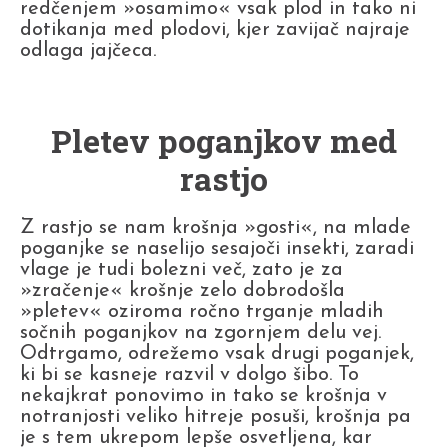
redčenjem »osamimo« vsak plod in tako ni
dotikanja med plodovi, kjer zavijač najraje
odlaga jajčeca.
Pletev poganjkov med
rastjo
Z rastjo se nam krošnja »gosti«, na mlade
poganjke se naselijo sesajoči insekti, zaradi
vlage je tudi bolezni več, zato je za
»zračenje« krošnje zelo dobrodošla
»pletev« oziroma ročno trganje mladih
sočnih poganjkov na zgornjem delu vej.
Odtrgamo, odrežemo vsak drugi poganjek,
ki bi se kasneje razvil v dolgo šibo. To
nekajkrat ponovimo in tako se krošnja v
notranjosti veliko hitreje posuši, krošnja pa
je s tem ukrepom lepše osvetljena, kar