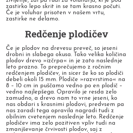
življenje, žal pa tudi za voluharja, ki je pod
zastirko lepo skrit in se tam krasno počuti.
Če je voluhar prisoten v našem vrtu,
zastirke ne delamo.
Redčenje plodičev
Če je plodov na drevesu preveč, so jeseni
drobni in slabega okusa. Tako velika količina
plodov drevo »izčrpa« in je zato naslednje
leto prazno. To preprečujemo z ročnim
redčenjem plodičev, in sicer že ko so plodiči
debeli okoli 15 mm. Plodiče »razvrstimo« na
8 – 10 cm in puščamo vedno po en plodič –
vedno najlepšega. Opravilo je resda zelo
zamudno, a drevo nam to vrne jeseni, ko
nas obdari s krasnimi plodovi, predvsem pa
nas zaradi tega opravila nagradi tudi z
obilnim cvetenjem naslednje leto. Redčenje
plodičev ima zelo pozitiven vpliv tudi na
zmanjševanje črvivosti plodov, saj z