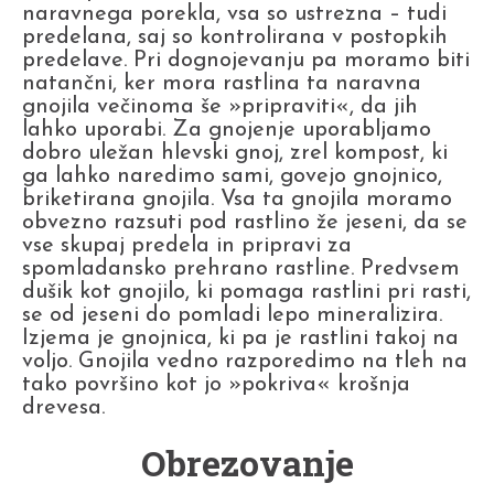
naravnega porekla, vsa so ustrezna – tudi
predelana, saj so kontrolirana v postopkih
predelave. Pri dognojevanju pa moramo biti
natančni, ker mora rastlina ta naravna
gnojila večinoma še »pripraviti«, da jih
lahko uporabi. Za gnojenje uporabljamo
dobro uležan hlevski gnoj, zrel kompost, ki
ga lahko naredimo sami, govejo gnojnico,
briketirana gnojila. Vsa ta gnojila moramo
obvezno razsuti pod rastlino že jeseni, da se
vse skupaj predela in pripravi za
spomladansko prehrano rastline. Predvsem
dušik kot gnojilo, ki pomaga rastlini pri rasti,
se od jeseni do pomladi lepo mineralizira.
Izjema je gnojnica, ki pa je rastlini takoj na
voljo. Gnojila vedno razporedimo na tleh na
tako površino kot jo »pokriva« krošnja
drevesa.
Obrezovanje