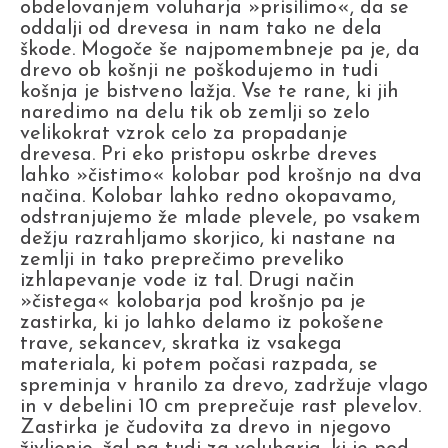
obdelovanjem voluharja »prisilimo«, da se
oddalji od drevesa in nam tako ne dela
škode. Mogoče še najpomembneje pa je, da
drevo ob košnji ne poškodujemo in tudi
košnja je bistveno lažja. Vse te rane, ki jih
naredimo na delu tik ob zemlji so zelo
velikokrat vzrok celo za propadanje
drevesa. Pri eko pristopu oskrbe dreves
lahko »čistimo« kolobar pod krošnjo na dva
načina. Kolobar lahko redno okopavamo,
odstranjujemo že mlade plevele, po vsakem
dežju razrahljamo skorjico, ki nastane na
zemlji in tako preprečimo preveliko
izhlapevanje vode iz tal. Drugi način
»čistega« kolobarja pod krošnjo pa je
zastirka, ki jo lahko delamo iz pokošene
trave, sekancev, skratka iz vsakega
materiala, ki potem počasi razpada, se
spreminja v hranilo za drevo, zadržuje vlago
in v debelini 10 cm preprečuje rast plevelov.
Zastirka je čudovita za drevo in njegovo