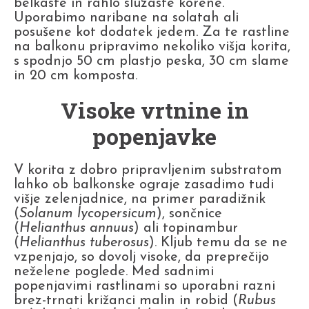
belkaste in rahlo sluzaste korene.
Uporabimo naribane na solatah ali
posušene kot dodatek jedem. Za te rastline
na balkonu pripravimo nekoliko višja korita,
s spodnjo 50 cm plastjo peska, 30 cm slame
in 20 cm komposta.
Visoke vrtnine in
popenjavke
V korita z dobro pripravljenim substratom
lahko ob balkonske ograje zasadimo tudi
višje zelenjadnice, na primer paradižnik
(
Solanum lycopersicum
), sončnice
(
Helianthus annuus
) ali topinambur
(
Helianthus tuberosus
). Kljub temu da se ne
vzpenjajo, so dovolj visoke, da preprečijo
neželene poglede. Med sadnimi
popenjavimi rastlinami so uporabni razni
brez-trnati križanci malin in robid (
Rubus