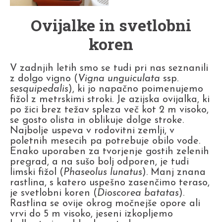
Ovijalke in svetlobni
koren
V zadnjih letih smo se tudi pri nas seznanili
z dolgo vigno (
Vigna unguiculata
ssp.
sesquipedalis
), ki jo napačno poimenujemo
fižol z metrskimi stroki. Je azijska ovijalka, ki
po žici brez težav spleza več kot 2 m visoko,
se gosto olista in oblikuje dolge stroke.
Najbolje uspeva v rodovitni zemlji, v
poletnih mesecih pa potrebuje obilo vode.
Enako uporaben za tvorjenje gostih zelenih
pregrad, a na sušo bolj odporen, je tudi
limski fižol (
Phaseolus lunatus
). Manj znana
rastlina, s katero uspešno zasenčimo teraso,
je svetlobni koren (
Dioscorea batatas
).
Rastlina se ovije okrog močnejše opore ali
vrvi do 5 m visoko, jeseni izkopljemo