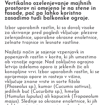
Vertikalno ozelenjevanje majhnih
prostorov ni omejeno le na stene in
fasade, pač pa lahko koristno
zasadimo tudi balkonske ograje.
Izbor uporabnih rastlin, ki so dovolj visoke
za skrivanje pred pogledi vključuje: plezave
zelenjadnice, uporabne okrasne enoletnice,
zelnate trajnice in lesnate rastline.
Najlažji način je sajenje vzpenjavk in
popenjavih rastlin v korita, ki jih umestimo
ob vznožje ograje. Nad zaključno ograjno
letvijo izdelamo oporo iz jeklenih žic ali
konopljine vrvi. Izbor uporabnih rastlin, ki se
oprijemajo opore in rastejo v višino,
vključuje znane vrste in sorte fižola
(
Phaseolus
sp.), kumar (
Cucumis sativus
),
jedilnih buč (
Cucurbita
sp.), hmelja
(
Humulus lupulus
) ali kapucink (
Tropaeolum
majus
). Slednje so okrasne enoletnice, ki jih