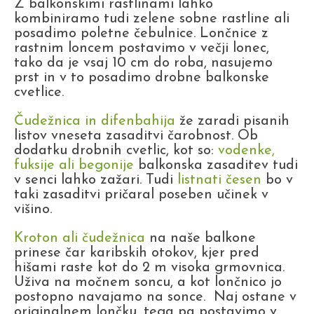
Z balkonskimi rastlinami lahko
kombiniramo tudi zelene sobne rastline ali
posadimo poletne čebulnice. Lončnice z
rastnim loncem postavimo v večji lonec,
tako da je vsaj 10 cm do roba, nasujemo
prst in v to posadimo drobne balkonske
cvetlice.
Čudežnica in difenbahija
že zaradi pisanih
listov vneseta zasaditvi čarobnost. Ob
dodatku drobnih cvetlic, kot so:
vodenke,
fuksije ali begonije
balkonska zasaditev tudi
v senci lahko zažari. Tudi
listnati česen
bo v
taki zasaditvi pričaral poseben učinek v
višino.
Kroton ali čudežnica
na naše balkone
prinese čar karibskih otokov, kjer pred
hišami raste kot do 2 m visoka grmovnica.
Uživa na močnem soncu, a kot lončnico jo
postopno navajamo na sonce. Naj ostane v
originalnem lončku, tega pa postavimo v