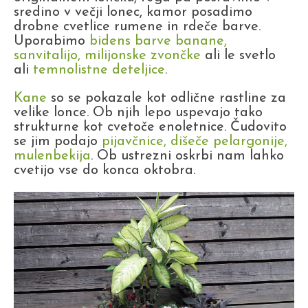
sredino v večji lonec, kamor posadimo
drobne cvetlice rumene in rdeče barve.
Uporabimo
bidens barve banane,
sanvitalijo, milijonske zvončke
ali le svetlo
ali
temnolistne deteljice
.
Kane
so se pokazale kot odlične rastline za
velike lonce. Ob njih lepo uspevajo tako
strukturne kot cvetoče enoletnice. Čudovito
se jim podajo
pijavčnice, dišeče pelargonije,
mulenbekija
. Ob ustrezni oskrbi nam lahko
cvetijo vse do konca oktobra.