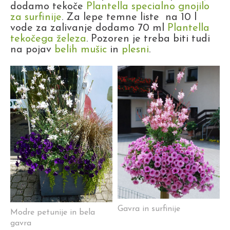
dodamo tekoče
Plantella specialno gnojilo
za surfinije
. Za lepe temne liste na 10 l
vode za zalivanje dodamo 70 ml
Plantella
tekočega železa
. Pozoren je treba biti tudi
na pojav
belih mušic
in
plesni
.
Gavra in surfinije
Modre petunije in bela
gavra