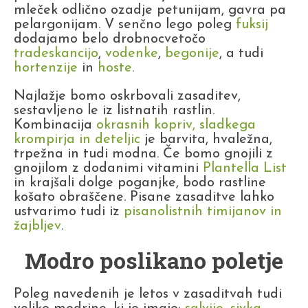
mleček odlično ozadje petunijam, gavra pa
pelargonijam. V senčno lego poleg
fuksij
dodajamo belo drobnocvetočo
tradeskancijo
,
vodenke
,
begonije
, a tudi
hortenzije
in
hoste
.
Najlažje bomo oskrbovali zasaditev,
sestavljeno le iz listnatih rastlin.
Kombinacija
okrasnih kopriv, sladkega
krompirja in deteljic
je barvita, hvaležna,
trpežna in tudi modna. Če bomo gnojili z
gnojilom z dodanimi vitamini
Plantella List
in krajšali dolge poganjke, bodo rastline
košato obraščene. Pisane zasaditve lahko
ustvarimo tudi iz
pisanolistnih timijanov in
žajbljev
.
Modro poslikano poletje
Poleg navedenih je letos v zasaditvah tudi