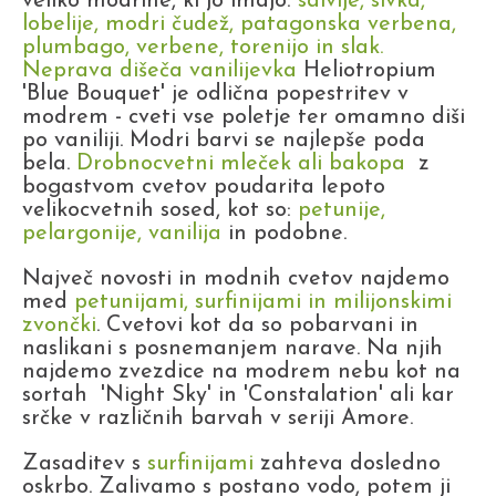
veliko modrine, ki jo imajo:
salvije, sivka,
lobelije, modri čudež, patagonska verbena,
plumbago, verbene, torenijo in slak.
Neprava dišeča vanilijevka
Heliotropium
'Blue Bouquet' je odlična popestritev v
modrem - cveti vse poletje ter omamno diši
po vaniliji. Modri barvi se najlepše poda
bela.
Drobnocvetni mleček ali bakopa
z
bogastvom cvetov poudarita lepoto
velikocvetnih sosed, kot so:
petunije,
pelargonije, vanilija
in podobne.
Največ novosti in modnih cvetov najdemo
med
petunijami, surfinijami in milijonskimi
zvončki
. Cvetovi kot da so pobarvani in
naslikani s posnemanjem narave. Na njih
najdemo zvezdice na modrem nebu kot na
sortah 'Night Sky' in 'Constalation' ali kar
srčke v različnih barvah v seriji Amore.
Zasaditev s
surfinijami
zahteva dosledno
oskrbo. Zalivamo s postano vodo, potem ji