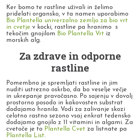
Ker bomo te rastline uživali in želimo
pridelati organsko, v ta namen uporabimo
Bio Plantella univerzalno zemljo za bio vrt
in cvetje
v kocki, rastline pa hranimo s
tekočim gnojilom
Bio Plantella Vrt
iz
morskih alg.
Za zdrave in odporne
rastline
Pomembno je spremljati rastline in jim
nuditi ustrezno oskrbo, da bo veselje večje
in ukrepanje pravočasno. Po sajenju v dovolj
prostorno posodo in kakovosten substrat
dodajamo hranila. Vodi za zalivanje skozi
celotno rastno sezono vsaj enkrat tedensko
dodajamo gnojilo z 11 vitamini in algami. Za
cvetoče je to
Plantella Cvet
za listnate pa
Plantella List
.