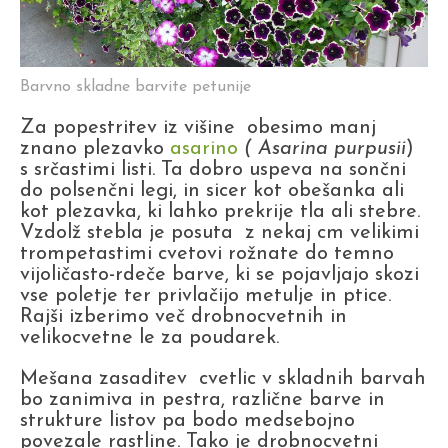
Barvno skladne barvite petunije
Za popestritev iz višine obesimo manj
znano plezavko
asarino
( Asarina purpusii
)
s srčastimi listi. Ta dobro uspeva na sončni
do polsenčni legi, in sicer kot obešanka ali
kot plezavka, ki lahko prekrije tla ali stebre.
Vzdolž stebla je posuta z nekaj cm velikimi
trompetastimi cvetovi rožnate do temno
vijoličasto-rdeče barve, ki se pojavljajo skozi
vse poletje ter privlačijo metulje in ptice.
Rajši izberimo več drobnocvetnih in
velikocvetne le za poudarek.
Mešana zasaditev cvetlic v skladnih barvah
bo zanimiva in pestra, različne barve in
strukture listov pa bodo medsebojno
povezale rastline. Tako je drobnocvetni