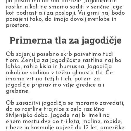
jih posadimo ob rob parcele. Jagodičastih
rastlin nikoli ne smemo saditi v senčne lege
kot podrast ali za poslopji. Vsi grmi naj bodo
posajeni tako, da imajo dovolj svetlobe in
prostora.
Primerna tla za jagodičje
Ob sajenju posebno skrb posvetimo tudi
tlom. Zemlja za jagodičaste rastline naj bo
lahka, rahlo kisla in humusna. Jagodičja
nikoli ne sadimo v težka glinasta tla. Če
imamo vrt na težjih tleh, potem za
jagodičje pripravimo višje gredice ali
grebene.
Ob zasaditvi jagodičja se moramo zavedati,
da so rastline trajnice z zelo različno
življenjsko dobo. Jagode naj bi imeli na
enem mestu dve do tri leta, maline, robide,
ribeze in kosmulje največ do 12 let, ameriške