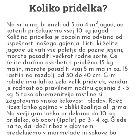
Koliko pridelka?
2
Na vrtu naj bi imeli od 3 do 4 m
jagod, od
katerih pričakujemo vsaj 10 kg jagod.
Količina pridelka je popolnima odvisna od
uspešnosti našega gojenja. Tisti, ki želite
jagode uživati vse poletje do pozne jeseni,
morate posaditi večkrat rodne sorte. Če
želite družino oskrbeti s približno 15 kg
malin, morate posaditi vsaj 5 m malin oz. 15
rastlin na razdalji od 30 do 40 cm. Grm
robide ima lahko zelo velik pridelek, vendar
je rodnost ob pravilnem načinu gojenja 3 - 5
kg. S tako obremenitvijo rastline si
zagotovimo visoko kakovost plodov. Rdeči
ribez lahko gojimo v obliki špalirja ali grma.
Na večji grm lahko pridelamo do 10 kg
pridelka, ob opori (špalir) pa 3 - 4 kg. Glede
na to, da rdeči ribez v glavnem
predelujemo v marmelade in sokove bo