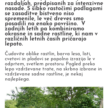
razdaljah, predpisanih za intenzivne
nasade. S šibko rastočimi podlagami
se zasaditve bistveno niso
spremenile, le več dreves smo
posadili na enako površino. V
zadnjih letih pa kombiniramo
okrasne in sadne rastline, ki nam v
različnih letnih časih pričarajo
lepoto.
Čudovite oblike rastlin, barva lesa, listi,
cvetovi in plodovi se popolno izrazijo le v
odprtem, svetlem prostoru. Pogled preko
lepo vzdrževane trate, na skrbno izbrane in
vzdrževane sadne rastline, je nekaj
najlepšega.