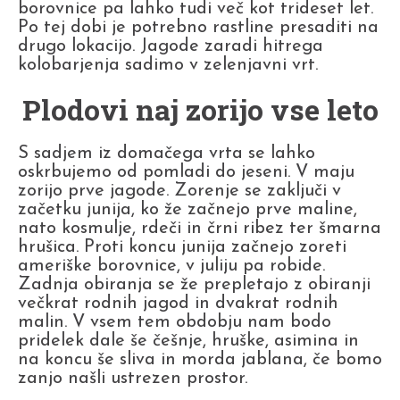
borovnice pa lahko tudi več kot trideset let.
Po tej dobi je potrebno rastline presaditi na
drugo lokacijo. Jagode zaradi hitrega
kolobarjenja sadimo v zelenjavni vrt.
Plodovi naj zorijo vse leto
S sadjem iz domačega vrta se lahko
oskrbujemo od pomladi do jeseni. V maju
zorijo prve jagode. Zorenje se zaključi v
začetku junija, ko že začnejo prve maline,
nato kosmulje, rdeči in črni ribez ter šmarna
hrušica. Proti koncu junija začnejo zoreti
ameriške borovnice, v juliju pa robide.
Zadnja obiranja se že prepletajo z obiranji
večkrat rodnih jagod in dvakrat rodnih
malin. V vsem tem obdobju nam bodo
pridelek dale še češnje, hruške, asimina in
na koncu še sliva in morda jablana, če bomo
zanjo našli ustrezen prostor.