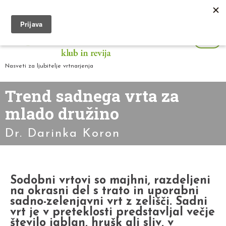
Nasveti za ljubitelje vrtnarjenja
Trend sadnega vrta za
mlado družino
Dr. Darinka Koron
Sodobni vrtovi so majhni, razdeljeni
na okrasni del s trato in uporabni
sadno-zelenjavni vrt z zelišči. Sadni
vrt je v preteklosti predstavljal večje
število jablan, hrušk ali sliv, v