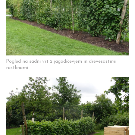
Pogled na sadni vrt z jagodičevjem in drevesastimi
rastlinami