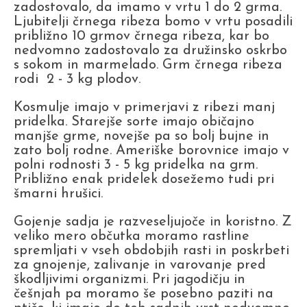
zadostovalo, da imamo v vrtu 1 do 2 grma.
Ljubitelji črnega ribeza bomo v vrtu posadili
približno 10 grmov črnega ribeza, kar bo
nedvomno zadostovalo za družinsko oskrbo
s sokom in marmelado. Grm črnega ribeza
rodi 2 - 3 kg plodov.
Kosmulje imajo v primerjavi z ribezi manj
pridelka. Starejše sorte imajo običajno
manjše grme, novejše pa so bolj bujne in
zato bolj rodne. Ameriške borovnice imajo v
polni rodnosti 3 - 5 kg pridelka na grm.
Približno enak pridelek dosežemo tudi pri
šmarni hrušici.
Gojenje sadja je razveseljujoče in koristno. Z
veliko mero občutka moramo rastline
spremljati v vseh obdobjih rasti in poskrbeti
za gnojenje, zalivanje in varovanje pred
škodljivimi organizmi. Pri jagodičju in
češnjah pa moramo še posebno paziti na