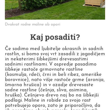
Dvakrat rodne maline ob opori
Kaj posaditi?
Če sodimo med ljubitelje okrasnih in sadnih
rastlin, si bomo svoj vrt zasadili z jagodičjem
in nekaterimi šibkejšimi drevesastimi
sadnimi rastlinami. V ospredje posadimo
šibkeje rastoče grmovnate rastline
(kosmulja, rdeči, črni in beli ribez, ameriške
borovnice), nato višje rastoče grme (aronija,
šmarna hrušica) in v ozadje drevesaste
sadne rastline (češnja, sliva, asimina,
hruška). Češnjevo drevo naj bo na šibkejši
podlagi. Maline in robide za svojo rast
potrebujejo oporo, zato je priporočljivo, da