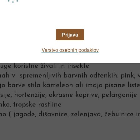
, sestavljene iz različnih rastlin ipd.
skrbo (sukulente), večnamenski elementi (klop
ta, metalik posode, pri katerih dominira rjav
v posodah, barviti in nenavadni plodovi, rast
druge koristne živali in insekte
inah v spremenljivih barvnih odtenkih: pink, v
ajo barve stila kameleon ali imajo pisane list
ksije, hortenzije, okrasne koprive, pelargonije
inko, tropske rastline
atno ( jagode, dišavnice, zelenjava, čebulnic