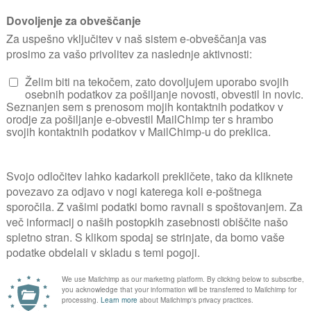
di v zadnjih letih narek
tost (tudi jesen in zima v barvah na vrtu)
anje, ampak tudi uporaba: zelenjava + zelišča