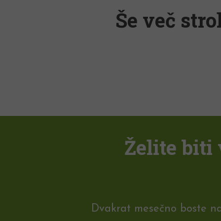
Še več stro
Želite bit
Dvakrat mesečno boste na e