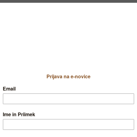
o rastlinsko užitnih kombinacij. Glede
i jih najdemo na sadežih manga. A ker 
ne.