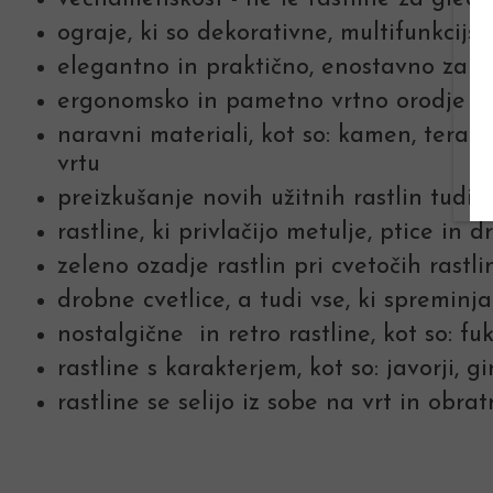
ograje, ki so dekorativne, multifunkcijske
elegantno in praktično, enostavno za o
ergonomsko in pametno vrtno orodje
naravni materiali, kot so: kamen, terako
vrtu
preizkušanje novih užitnih rastlin tudi 
rastline, ki privlačijo metulje, ptice in 
zeleno ozadje rastlin pri cvetočih rastl
drobne cvetlice, a tudi vse, ki spreminj
nostalgične in retro rastline, kot so: fu
rastline s karakterjem, kot so: javorji, g
rastline se selijo iz sobe na vrt in obr