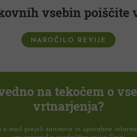
kovnih vsebin poiščite v
NAROČILO REVIJE
i vedno na tekočem o vs
vrtnarjenja?
-mail prejeli zanimive in uporabne informaci