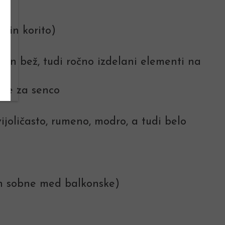
 in korito)
a in bež, tudi ročno izdelani elementi na
line za senco
ijoličasto, rumeno, modro, a tudi belo
e
e in sobne med balkonske)