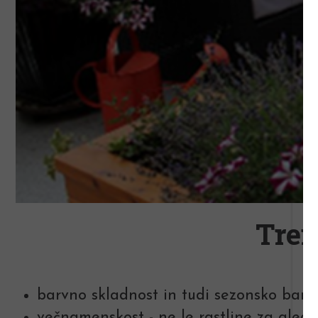
Tren
barvno skladnost in tudi sezonsko barvi
večnamenskost - ne le rastline za gled