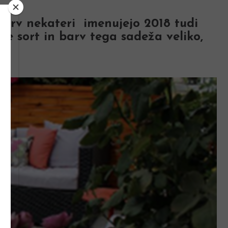
 barv nekateri imenujejo 2018 tudi
je sort in barv tega sadeža veliko,