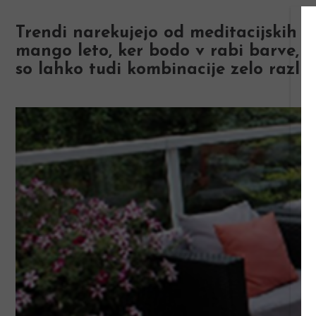
Trendi narekujejo od meditacijskih d
mango leto, ker bodo v rabi barve, k
so lahko tudi kombinacije zelo različ