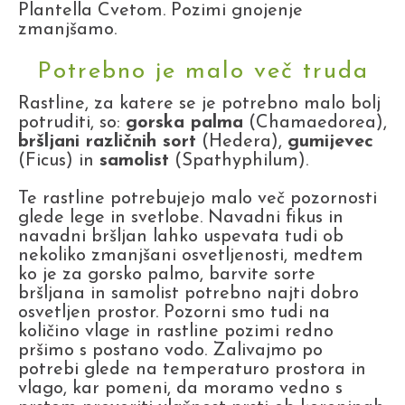
Plantella Cvetom. Pozimi gnojenje
zmanjšamo.
Potrebno je malo več truda
Rastline, za katere se je potrebno malo bolj
potruditi, so:
gorska palma
(Chamaedorea),
bršljani različnih sort
(Hedera),
gumijevec
(Ficus) in
samolist
(Spathyphilum).
Te rastline potrebujejo malo več pozornosti
glede lege in svetlobe. Navadni fikus in
navadni bršljan lahko uspevata tudi ob
nekoliko zmanjšani osvetljenosti, medtem
ko je za gorsko palmo, barvite sorte
bršljana in samolist potrebno najti dobro
osvetljen prostor. Pozorni smo tudi na
količino vlage in rastline pozimi redno
pršimo s postano vodo. Zalivajmo po
potrebi glede na temperaturo prostora in
vlago, kar pomeni, da moramo vedno s