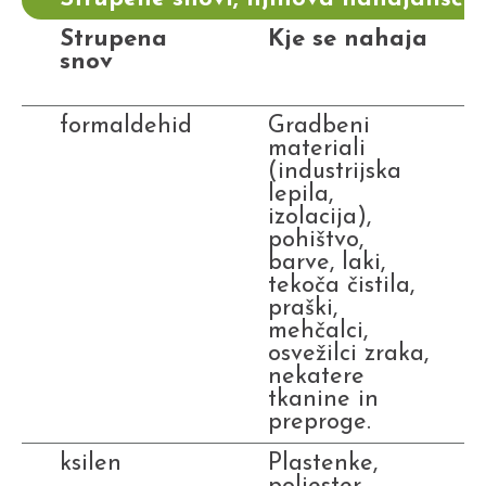
Strupena
Kje se nahaja
snov
formaldehid
Gradbeni
materiali
(industrijska
lepila,
izolacija),
pohištvo,
barve, laki,
tekoča čistila,
praški,
mehčalci,
osvežilci zraka,
nekatere
tkanine in
preproge.
ksilen
Plastenke,