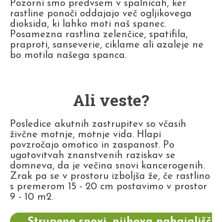
Pozorni smo predvsem v spalnicah, ker
rastline ponoči oddajajo več ogljikovega
dioksida, ki lahko moti naš spanec.
Posamezna rastlina zelenčice, spatifila,
praproti, sanseverie, ciklame ali azaleje ne
bo motila našega spanca.
Ali veste?
Posledice akutnih zastrupitev so včasih
živčne motnje, motnje vida. Hlapi
povzročajo omotico in zaspanost. Po
ugotovitvah znanstvenih raziskav se
domneva, da je večina snovi kancerogenih.
Zrak pa se v prostoru izboljša že, če rastlino
s premerom 15 - 20 cm postavimo v prostor
9 - 10 m2.
Strupene snovi, njihova nahajališča i