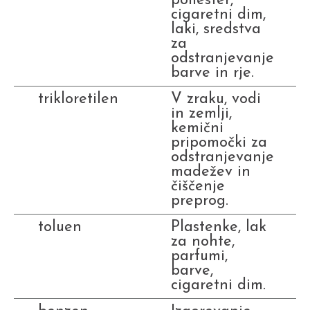
poliester,
cigaretni dim,
laki, sredstva
za
odstranjevanje
barve in rje.
trikloretilen
V zraku, vodi
in zemlji,
kemični
pripomočki za
odstranjevanje
madežev in
čiščenje
preprog.
toluen
Plastenke, lak
za nohte,
parfumi,
barve,
cigaretni dim.