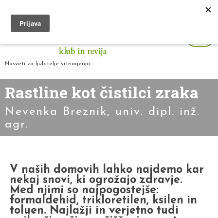
Nasveti za ljubitelje vrtnarjenja
Rastline kot čistilci zraka
Nevenka Breznik, univ. dipl. inž.
agr.
V naših domovih lahko najdemo kar
nekaj snovi, ki ogrožajo zdravje.
Med njimi so najpogostejše:
formaldehid, trikloretilen, ksilen in
toluen. Najlažji in verjetno tudi