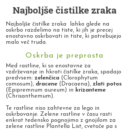
Najboljše čistilke zraka
Najboljše čistilke zraka lahko glede na
oskrbo razdelimo na tiste, ki jih je precej
enostavno oskrbovati in tiste, ki potrebujejo
malo več truda.
Oskrba je preprosta
Med rastline, ki so enostavne za
vzdrževanje in hkrati čistilke zraka, spadajo
predvsem:
zelenčica
(Clorophytum
comosum),
dracene
(Dracaena),
zlati potos
(Epipremnum aureum) in
krizanteme
(Chrisanthemum).
Te rastline niso zahtevne za lego in
oskrbovanje. Zelene rastline v času rasti
enkrat tedensko pognojimo z gnojilom za
zelene rastline Plantella List, cvetoče pa s