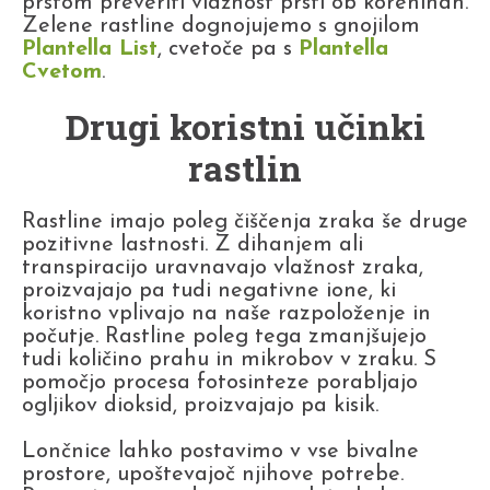
prstom preveriti vlažnost prsti ob koreninah.
Zelene rastline dognojujemo s gnojilom
Plantella List
, cvetoče pa s
Plantella
Cvetom
.
Drugi koristni učinki
rastlin
Rastline imajo poleg čiščenja zraka še druge
pozitivne lastnosti. Z dihanjem ali
transpiracijo uravnavajo vlažnost zraka,
proizvajajo pa tudi negativne ione, ki
koristno vplivajo na naše razpoloženje in
počutje. Rastline poleg tega zmanjšujejo
tudi količino prahu in mikrobov v zraku. S
pomočjo procesa fotosinteze porabljajo
ogljikov dioksid, proizvajajo pa kisik.
Lončnice lahko postavimo v vse bivalne
prostore, upoštevajoč njihove potrebe.