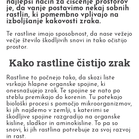
najlepši način za čiščenje prostorov
je, da vanje postavimo nekaj sobnih
rastlin, ki pomembno vplivajo na
izboljšanje kakovosti zraka.
Te rastline imajo sposobnost, da nase vežejo
večje število škodljivih snovi in tako očistijo
prostor.
Kako rastline čistijo zrak
Rastline to počnejo tako, da skozi liste
vsrkajo hlapne organske spojine, ki
onesnažujejo zrak. Te spojine se nato po
steblu premikajo do korenin. Tu potekajo
biološki procesi s pomočjo mikroorganizmov,
ki jih najdemo v zemlji, s katerimi se
škodljive spojine razgradijo na organske
kisline, sladkor in aminokisline. To pa so
snovi, ki jih rastlina potrebuje za svoj razvoj
in rast.