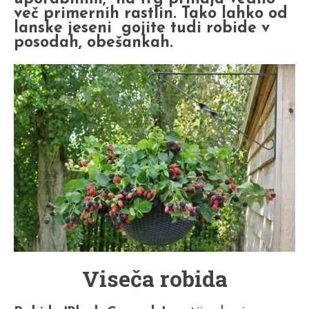
več primernih rastlin. Tako lahko od
lanske jeseni gojite tudi robide v
posodah, obešankah.
Viseča robida