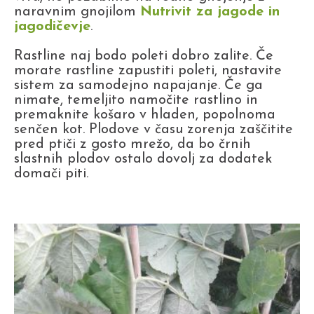
naravnim gnojilom
Nutrivit za jagode in
jagodičevje
.
Rastline naj bodo poleti dobro zalite. Če
morate rastline zapustiti poleti, nastavite
sistem za samodejno napajanje. Če ga
nimate, temeljito namočite rastlino in
premaknite košaro v hladen, popolnoma
senčen kot. Plodove v času zorenja zaščitite
pred ptiči z gosto mrežo, da bo črnih
slastnih plodov ostalo dovolj za dodatek
domači piti.