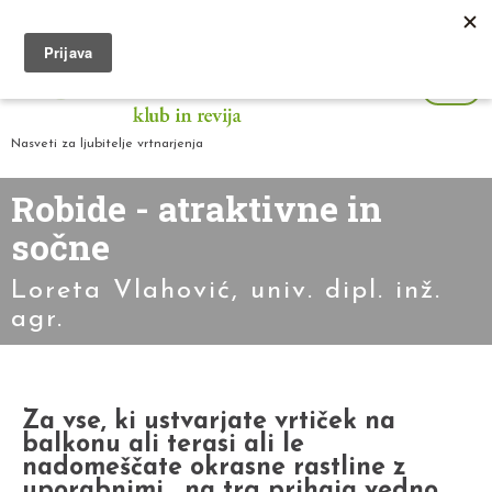
Nasveti za ljubitelje vrtnarjenja
Robide - atraktivne in
sočne
Loreta Vlahović, univ. dipl. inž.
agr.
Za vse, ki ustvarjate vrtiček na
balkonu ali terasi ali le
nadomeščate okrasne rastline z
uporabnimi, na trg prihaja vedno