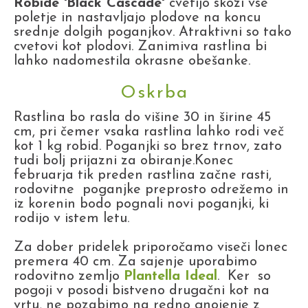
Robide 'Black Cascade'
cvetijo skozi vse
poletje in nastavljajo plodove na koncu
srednje dolgih poganjkov. Atraktivni so tako
cvetovi kot plodovi. Zanimiva rastlina bi
lahko nadomestila okrasne obešanke.
Oskrba
Rastlina bo rasla do višine 30 in širine 45
cm, pri čemer vsaka rastlina lahko rodi več
kot 1 kg robid. Poganjki so brez trnov, zato
tudi bolj prijazni za obiranje.Konec
februarja tik preden rastlina začne rasti,
rodovitne poganjke preprosto odrežemo in
iz korenin bodo pognali novi poganjki, ki
rodijo v istem letu.
Za dober pridelek priporočamo viseči lonec
premera 40 cm. Za sajenje uporabimo
rodovitno zemljo
Plantella Ideal
. Ker so
pogoji v posodi bistveno drugačni kot na
vrtu, ne pozabimo na redno gnojenje z