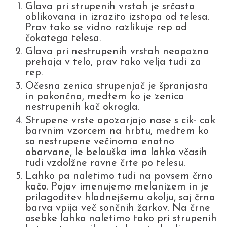
Glava pri strupenih vrstah je srčasto
oblikovana in izrazito izstopa od telesa.
Prav tako se vidno razlikuje rep od
čokatega telesa.
Glava pri nestrupenih vrstah neopazno
prehaja v telo, prav tako velja tudi za
rep.
Očesna zenica strupenjač je špranjasta
in pokončna, medtem ko je zenica
nestrupenih kač okrogla.
Strupene vrste opozarjajo nase s cik- cak
barvnim vzorcem na hrbtu, medtem ko
so nestrupene večinoma enotno
obarvane, le belouška ima lahko včasih
tudi vzdolžne ravne črte po telesu.
Lahko pa naletimo tudi na povsem črno
kačo. Pojav imenujemo melanizem in je
prilagoditev hladnejšemu okolju, saj črna
barva vpija več sončnih žarkov. Na črne
osebke lahko naletimo tako pri strupenih