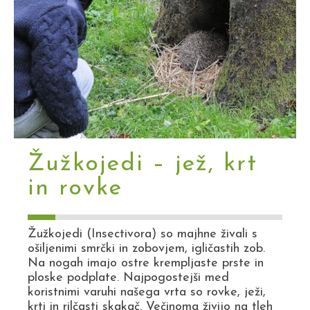
Žužkojedi – jež, krt
in rovke
Žužkojedi (Insectivora) so majhne živali s
ošiljenimi smrčki in zobovjem, igličastih zob.
Na nogah imajo ostre krempljaste prste in
ploske podplate. Najpogostejši med
koristnimi varuhi našega vrta so rovke, ježi,
krti in rilčasti skakač. Večinoma živijo na tleh