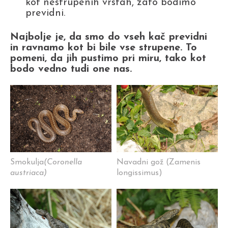
kot nestrupenih vrstah, zato bodimo
previdni.
Najbolje je, da smo do vseh kač previdni
in ravnamo kot bi bile vse strupene. To
pomeni, da jih pustimo pri miru, tako kot
bodo vedno tudi one nas.
Smokulja
(Coronella
Navadni gož (Zamenis
austriaca)
longissimus)