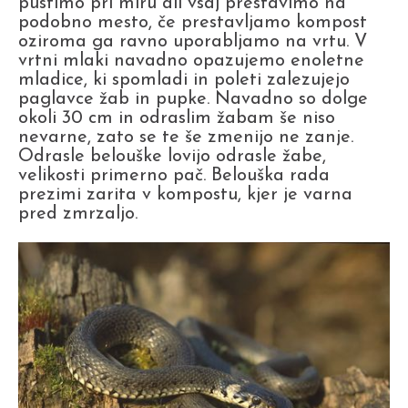
pustimo pri miru ali vsaj prestavimo na
podobno mesto, če prestavljamo kompost
oziroma ga ravno uporabljamo na vrtu. V
vrtni mlaki navadno opazujemo enoletne
mladice, ki spomladi in poleti zalezujejo
paglavce žab in pupke. Navadno so dolge
okoli 30 cm in odraslim žabam še niso
nevarne, zato se te še zmenijo ne zanje.
Odrasle belouške lovijo odrasle žabe,
velikosti primerno pač. Belouška rada
prezimi zarita v kompostu, kjer je varna
pred zmrzaljo.