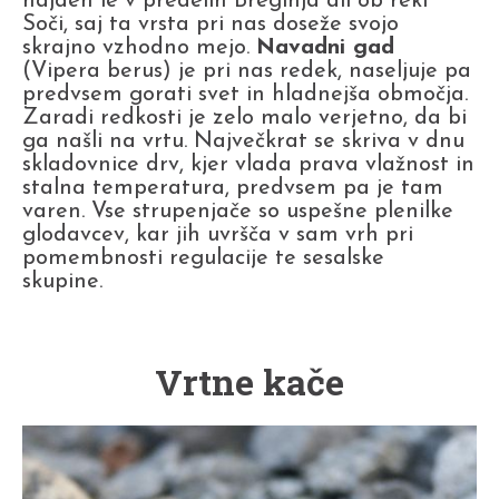
najden le v predelih Breginja ali ob reki
Soči, saj ta vrsta pri nas doseže svojo
skrajno vzhodno mejo.
Navadni gad
(Vipera berus) je pri nas redek, naseljuje pa
predvsem gorati svet in hladnejša območja.
Zaradi redkosti je zelo malo verjetno, da bi
ga našli na vrtu. Največkrat se skriva v dnu
skladovnice drv, kjer vlada prava vlažnost in
stalna temperatura, predvsem pa je tam
varen. Vse strupenjače so uspešne plenilke
glodavcev, kar jih uvršča v sam vrh pri
pomembnosti regulacije te sesalske
skupine.
Vrtne kače