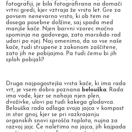
fotografiji, je bila fotografirana na domači
vrtni gredi, kjer vztraja že vrsto let. Gre za
povsem nenevarno vrsto, ki ob tem ne
dosega posebne dolžine, saj spada med
manjše kače. Njen barvni vzorec močno
spominja na gadovega, zato marsikdo rad
udari po njej. Naj omenimo, da so vse naše
kače, tudi strupene z zakonom zaščitene,
zato jih ne pobijajmo. Pa tudi čemu bi jih
sploh pobijali?
Druga najpogostejša vrsta kače, ki ima rada
vrt, je vsem dobro poznana
belouška
. Rada
ima vode, kjer se nahaja njen plen,
dvoživke, ulovi pa tudi kakega glodavca.
Belouška rada odlaga svoja jajca v kompost
in star gnoj, kjer se pri razkrajanju
organskih snovi sprošča toplota, nujna za
razvoj jajc. Če naletimo na jajca, jih kajpada