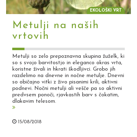
EKOLOŠKI VRT
Metulji na naših
vrtovih
Metulji so zelo prepoznavna skupina žuželk, ki
so s svojo barvitostjo in eleganco okras vrta,
koristne živali in hkrati škodljivci. Grobo jih
razdelimo na dnevne in nočne metulje. Dnevni
so običajno vitki z živo pisanimi krili, aktivni
podnevi. Nočni metulji ali vešče pa so aktivni
predvsem ponoči, rjavkastih barv s čokatim,
dlakavim telesom.
15/08/2018