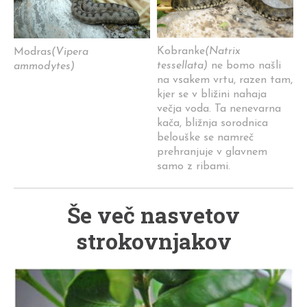
Kobranke
(Natrix
Modras
(Vipera
tessellata)
ne bomo našli
ammodytes)
na vsakem vrtu, razen tam,
kjer se v bližini nahaja
večja voda. Ta nenevarna
kača, bližnja sorodnica
belouške se namreč
prehranjuje v glavnem
samo z ribami.
Še več nasvetov
strokovnjakov