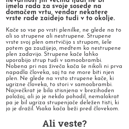
nevarnost jih večina ljudi ne bi
imela rada za svoje sosede na
domačem vrtu, vendar nekatere
vrste rade zaidejo tudi v to okolje.
Kače so vse po vrsti plenilke, ne glede na to
ali so strupene ali nestrupene. Strupene
vrste svoj plen omrtvičijo s strupom, šele
potem ga zaužijejo, medtem ko nestrupene
plen zadavijo. Strupene kače lahko
uporabijo strup tudi v samoobrambi.
Nobena pri nas živeča kača še nikoli ni prva
napadla človeka, saj ta ne more biti njen
plen. Ne glede na vrsto strupene kače, ki
ugrizne človeka, to stori v samoobrambi.
Največkrat je bila stisnjena v brezihoden
položaj, ali jo je nekdo pohodil, nemalokrat
pa je bil ugriza strupenjače deležen tisti, ki
jo je dražil. Vsaka kača beži pred človekom.
Ali veste?