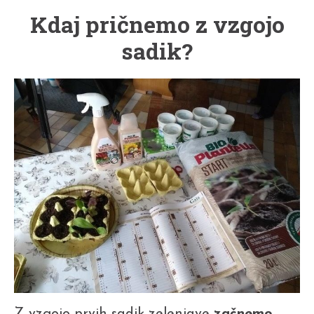
Kdaj pričnemo z vzgojo
sadik?
Z vzgojo prvih sadik zelenjave
začnemo