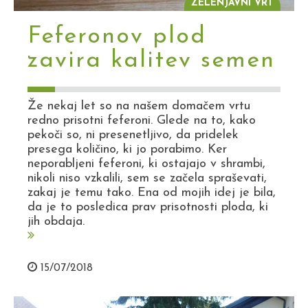
ZELENJAVNI VRT
Feferonov plod
zavira kalitev semen
Že nekaj let so na našem domačem vrtu
redno prisotni feferoni. Glede na to, kako
pekoči so, ni presenetljivo, da pridelek
presega količino, ki jo porabimo. Ker
neporabljeni feferoni, ki ostajajo v shrambi,
nikoli niso vzkalili, sem se začela spraševati,
zakaj je temu tako. Ena od mojih idej je bila,
da je to posledica prav prisotnosti ploda, ki
jih obdaja.
15/07/2018