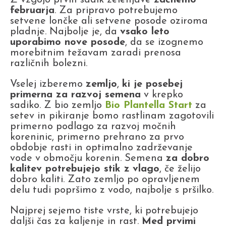
februarja
. Za pripravo potrebujemo
setvene lončke ali setvene posode oziroma
pladnje. Najbolje je, da
vsako leto
uporabimo nove posode
, da se izognemo
morebitnim težavam zaradi prenosa
različnih bolezni.
Vselej izberemo
zemljo
,
ki je posebej
primerna za razvoj semena
v krepko
sadiko. Z bio zemljo
Bio Plantella Start
za
setev in pikiranje bomo rastlinam zagotovili
primerno podlago za razvoj močnih
koreninic, primerno prehrano za prvo
obdobje rasti in optimalno zadrževanje
vode v območju korenin. Semena
za dobro
kalitev potrebujejo stik z
vlago
, če želijo
dobro kaliti. Zato zemljo po opravljenem
delu tudi popršimo z vodo, najbolje s pršilko.
Najprej sejemo tiste vrste, ki potrebujejo
daljši čas za kaljenje in rast.
Med prvimi