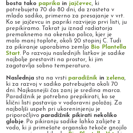
bosta tako
paprika
in
jajčevec
, ki
potrebujeta 70 do 80 dni, da zrasteta v
mlado sadiko, primerno za presajanje v vrt.
Ko se jajčevcu in papriki razvijejo prvi listi, ju
prepikiramo. Takrat ju iznad radiatorja
premaknemo na okensko polico, kjer je
malo manj toplote, okoli 20 stopinj C. Tudi
za pikiranje uporabimo zemljo
Bio Plantella
Start
. Po razvoju naslednjih listkov je sadike
najbolje prestaviti na prostor, ki jim
zagotavlja sobno temperaturo.
Naslednja
sta na vrsti
paradižnik
in
zelena
,
ki za razvoj v sadiko potrebujeta okoli 70
dni. Najkasnejši čas zanj je sredina marca.
Paradižnik je potrebno prepikirati, ko se
klični listi postavijo v vodoravni položaj. Za
najboljši uspeh pri ukoreninjenju je
priporočljivo
paradižnik pikirati nekoliko
globje
. Po pikiranju sadike lahko zalijete z
vodo, ki ji primešate organsko tekoče gnojilo