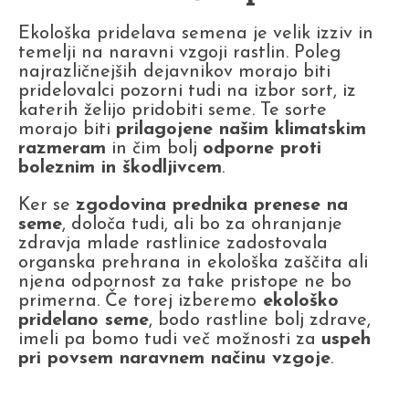
Ekološka pridelava semena je velik izziv in
temelji na naravni vzgoji rastlin. Poleg
najrazličnejših dejavnikov morajo biti
pridelovalci pozorni tudi na izbor sort, iz
katerih želijo pridobiti seme. Te sorte
morajo biti
prilagojene našim klimatskim
razmeram
in čim bolj
odporne proti
boleznim in škodljivcem
.
Ker se
zgodovina prednika prenese na
seme
, določa tudi, ali bo za ohranjanje
zdravja mlade rastlinice zadostovala
organska prehrana in ekološka zaščita ali
njena odpornost za take pristope ne bo
primerna. Če torej izberemo
ekološko
pridelano seme
, bodo rastline bolj zdrave,
imeli pa bomo tudi več možnosti za
uspeh
pri povsem naravnem načinu vzgoje
.