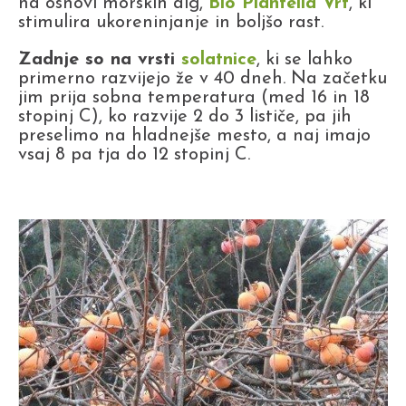
na osnovi morskih alg,
Bio Plantella Vrt
, ki
stimulira ukoreninjanje in boljšo rast.
Zadnje so na vrsti
solatnice
, ki se lahko
primerno razvijejo že v 40 dneh. Na začetku
jim prija sobna temperatura (med 16 in 18
stopinj C), ko razvije 2 do 3 lističe, pa jih
preselimo na hladnejše mesto, a naj imajo
vsaj 8 pa tja do 12 stopinj C.