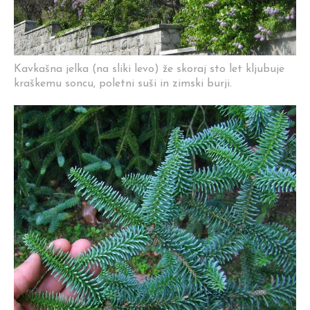
Kavkašna jelka (na sliki levo) že skoraj sto let kljubuje
kraškemu soncu, poletni suši in zimski burji.