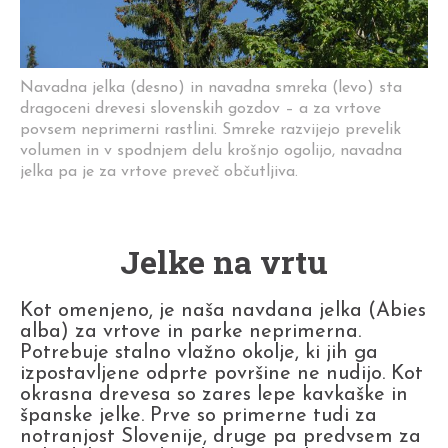
Navadna jelka (desno) in navadna smreka (levo) sta
dragoceni drevesi slovenskih gozdov – a za vrtove
povsem neprimerni rastlini. Smreke razvijejo prevelik
volumen in v spodnjem delu krošnjo ogolijo, navadna
jelka pa je za vrtove preveč občutljiva.
Jelke na vrtu
Kot omenjeno, je naša navdana jelka (Abies
alba) za vrtove in parke neprimerna.
Potrebuje stalno vlažno okolje, ki jih ga
izpostavljene odprte površine ne nudijo. Kot
okrasna drevesa so zares lepe kavkaške in
španske jelke. Prve so primerne tudi za
notranjost Slovenije, druge pa predvsem za