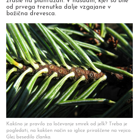
zrasle na plantažah. V nasadih, kjer so bile
od prvega trenutka dalje vzgajane v
božična drevesca.
Kakšno je pravilo za ločevanje smrek od jelk? Treba je
pogledati, na kakšen način so iglice priraščene na vejico.
Glej besedilo članka.