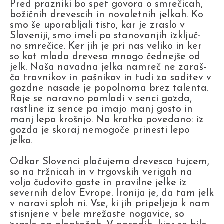
Pred prazniki bo spet govora o smrečicah,
božičnih drevescih in novoletnih jelkah. Ko
smo še uporabljali tisto, kar je zraslo v
Sloveniji, smo imeli po stanovanjih izključ-
no smrečice. Ker jih je pri nas veliko in ker
so kot mlada drevesa mnogo čednejše od
jelk. Naša navadna jelka namreč ne zaraš-
ča travnikov in pašnikov in tudi za saditev v
gozdne nasade je popolnoma brez talenta.
Raje se naravno pomladi v senci gozda,
rastline iz sence pa imajo manj gosto in
manj lepo krošnjo. Na kratko povedano: iz
gozda je skoraj nemogoče prinesti lepo
jelko.
Odkar Slovenci plačujemo drevesca tujcem,
so na tržnicah in v trgovskih verigah na
voljo čudovito goste in pravilne jelke iz
severnih delov Evrope. Ironija je, da tam jelk
v naravi sploh ni. Vse, ki jih pripeljejo k nam
stisnjene v bele mrežaste nogavice, so