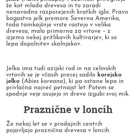
že kot mlada drevesa in to zaradi
nenavadno razporejenih kratkih iglic. Pravo
bogastvo jelk premore Severna Amerika,
toda tamkajšnje vrste rastejo v velika
drevesa, malo primerna za vrtove – z
izjemo nekaj pritlikavih kultivarjev, ki so
lepa dopolnitev skalnjakov.
Jelka ima tudi azijski rod in na celinskih
vrtovih se je včasih precej sadilo
korejsko
jelko
(
Abies koreana
), ki pa ostane lepa in
privlačna največ petnajst let. Potem se
spodnje veje osujejo in drevo izgubi svoj mik.
Praznične v loncih
Že nekaj let se v prodajnih centrih
pojavljajo praznična drevesa v loncih.