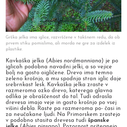
Grška jelka ima iglice, razvrščene v takšnem redu, da ob
prvem stiku pomislimo, ali morda ne gre za izdelek iz
plastike.
Kavkaška jelka (
Abies nordmanniana
) je po
iglicah podobna navadni jelki, a so vejice
bolj na gosto oigličene. Drevo ima temno
zeleno krošnjo, a mu spodnja stran iglic daje
srebrnkast lesk. Kavkaška jelka zraste v
razmeroma ozko drevo, katerega glavna
odlika je obraščenost do tal. Tudi odrasla
drevesa imajo veje in gosto krošnjo po vsej
višini debla. Raste pa razmeroma po- časi in
za neučakane ljudi. Na Primorskem zrastejo
v podobno stasita drevesa tudi
španske
jelke
(
Abies pinsapo
). Pozornost pritegnejo