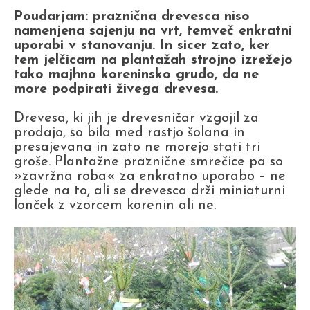
Poudarjam: praznična drevesca niso
namenjena sajenju na vrt, temveč enkratni
uporabi v stanovanju. In sicer zato, ker
tem jelčicam na plantažah strojno izrežejo
tako majhno koreninsko grudo, da ne
more podpirati živega drevesa.
Drevesa, ki jih je drevesničar vzgojil za
prodajo, so bila med rastjo šolana in
presajevana in zato ne morejo stati tri
groše. Plantažne praznične smrečice pa so
»zavržna roba« za enkratno uporabo – ne
glede na to, ali se drevesca drži miniaturni
lonček z vzorcem korenin ali ne.