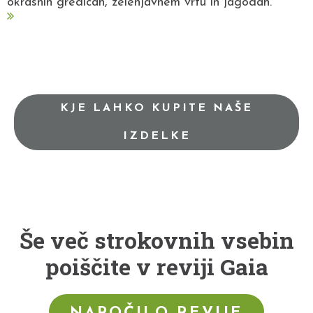
okrasnih gredicah, zelenjavnem vrtu in jagodah.
KJE LAHKO KUPITE NAŠE
IZDELKE
Še več strokovnih vsebin
poiščite v reviji Gaia