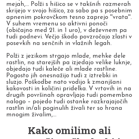
mejah,… Polži s hišico se v takšnih razmerah
skrijejo v svojo hišico, za sabo pa s posebnim
apnenim pokrovčkom tesno zaprejo ''vrata''.
V suhem vremenu so aktivni ponoči
(običajno med 21. in 1 uro), v deževnem pa
tudi podnevi. Večjo škodo povzročajo zlasti v
posevkih na senčnih in vlažnih legah.
Polži z jezikom strgajo mlade, mehke dele
rastlin, na starejših pa izjedajo velike luknje,
objedajo tudi kaleče ali mlade rastline.
Pogosto jih onesnažijo tudi z iztrebki in
sluzjo. Poškodbe nato vodijo k zmanjšani
kakovosti in količini pridelka. V vrtovih in na
drugih površinah opravljajo tudi pomembno
nalogo – pojedo tudi ostanke razkrajajočih
rastlin in/ali poginulih živali ter so hrana
mnogim živalim,…
Kako omilimo ali