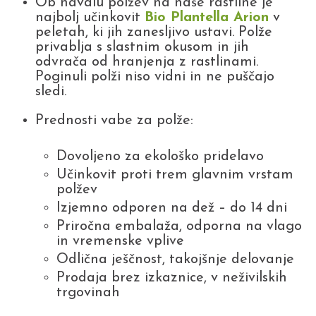
Ob navalu polžev na naše rastline je
najbolj učinkovit
Bio Plantella Arion
v
peletah, ki jih zanesljivo ustavi. Polže
privablja s slastnim okusom in jih
odvrača od hranjenja z rastlinami.
Poginuli polži niso vidni in ne puščajo
sledi.
Prednosti vabe za polže:
Dovoljeno za ekološko pridelavo
Učinkovit proti trem glavnim vrstam
polžev
Izjemno odporen na dež – do 14 dni
Priročna embalaža, odporna na vlago
in vremenske vplive
Odlična ješčnost, takojšnje delovanje
Prodaja brez izkaznice, v neživilskih
trgovinah