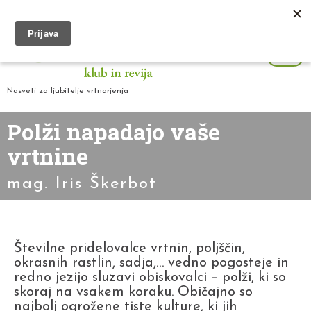
Nasveti za ljubitelje vrtnarjenja
Polži napadajo vaše
vrtnine
mag. Iris Škerbot
Številne pridelovalce vrtnin, poljščin,
okrasnih rastlin, sadja,… vedno pogosteje in
redno jezijo sluzavi obiskovalci – polži, ki so
skoraj na vsakem koraku. Običajno so
najbolj ogrožene tiste kulture, ki jih