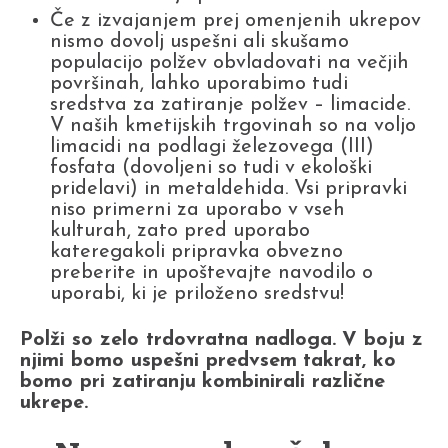
Če z izvajanjem prej omenjenih ukrepov
nismo dovolj uspešni ali skušamo
populacijo polžev obvladovati na večjih
površinah, lahko uporabimo tudi
sredstva za zatiranje polžev – limacide.
V naših kmetijskih trgovinah so na voljo
limacidi na podlagi železovega (III)
fosfata (dovoljeni so tudi v ekološki
pridelavi) in metaldehida. Vsi pripravki
niso primerni za uporabo v vseh
kulturah, zato pred uporabo
kateregakoli pripravka obvezno
preberite in upoštevajte navodilo o
uporabi, ki je priloženo sredstvu!
Polži so zelo trdovratna nadloga.
V boju z
njimi bomo uspešni predvsem
takrat, ko
bomo pri zatiranju
kombinirali različne
ukrepe.