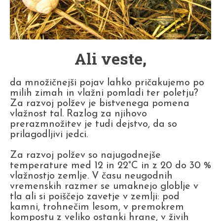
Ali veste,
da množičnejši pojav lahko pričakujemo po
milih zimah in vlažni pomladi ter poletju?
Za razvoj polžev je bistvenega pomena
vlažnost tal. Razlog za njihovo
prerazmnožitev je tudi dejstvo, da so
prilagodljivi jedci.
Za razvoj polžev so najugodnejše
temperature med 12 in 22°C in z 20 do 30 %
vlažnostjo zemlje. V času neugodnih
vremenskih razmer se umaknejo globlje v
tla ali si poiščejo zavetje v zemlji: pod
kamni, trohnečim lesom, v premokrem
kompostu z veliko ostanki hrane, v živih