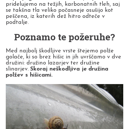
pridelujemo na težjih, karbonatnih tleh, saj
se takšna tla veliko počasneje osušijo kot
peščena, iz katerih dež hitro odteče v
podtalje.
Poznamo te požeruhe?
Med najbolj škodljive vrste štejemo polže
golače, ki so brez hišic in jih uvrščamo v dve
družini: družino lazarjev ter družine
slinarjev.
Skoraj neškodljiva je
družina
polžev s hišicami.