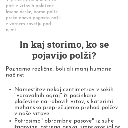
V primeru, da imamo za
poti v vrtovih položene
lesene deske, bomo polže
preko dneva pogosto našli
v varnem zavetju pod
njimi.
In kaj storimo, ko se
pojavijo polži?
Poznamo različne, bolj ali manj humane
načine:
Namestitev nekaj centimetrov visokih
''varovalnih ograj'' iz pocinkane
pločevine na robovih vrtov, s katerimi
mehansko preprečujemo prehod polžev
v naše vrtove.
Potrosimo ''obrambne pasove'' iz suhe
žagovine, ostrega peska, smrekove iglice,