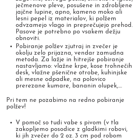
ječmenove pleve, posušene in zdrobljene
jajčne lupine, apno, kameno moko ali
lesni pepel iz materialov, ki polžem
odvzamejo vlago in preprečujejo prehod.
Pasove je potrebno po vsakem dežju
obnoviti.
Pobiranje polžev zjutraj in zvečer je
okolju zelo prijazna, vendar zamudna
metoda. Za lažje in hitrejše pobiranje
nastavljamo: vlažne krpe, kose trohnečih
desk, vlažne pšenične otrobe, kuhinjske
ali mesne odpadke, na polovico
prerezane kumare, bananin olupek,....
Pri tem ne pozabimo na redno pobiranje
polžev!
V pomoč so tudi vabe s pivom (v tla
zakopljemo posodice z gladkimi robovi,
ki jih zvečer do 2 oz. 3 cm pod robom