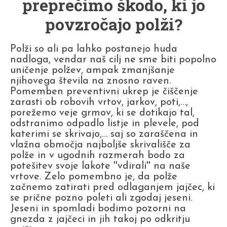
preprečimo škodo, ki jo
povzročajo polži?
Polži so ali pa lahko postanejo huda
nadloga, vendar naš cilj ne sme biti popolno
uničenje polžev, ampak zmanjšanje
njihovega števila na znosno raven.
Pomemben preventivni ukrep je čiščenje
zarasti ob robovih vrtov, jarkov, poti,…,
porežemo veje grmov, ki se dotikajo tal,
odstranimo odpadlo listje in plevele, pod
katerimi se skrivajo,… saj so zaraščena in
vlažna območja najboljše skrivališče za
polže in v ugodnih razmerah bodo za
potešitev svoje lakote ''vdirali'' na naše
vrtove. Zelo pomembno je, da polže
začnemo zatirati pred odlaganjem jajčec, ki
se prične pozno poleti ali zgodaj jeseni.
Jeseni in spomladi bodimo pozorni na
gnezda z jajčeci in jih takoj po odkritju