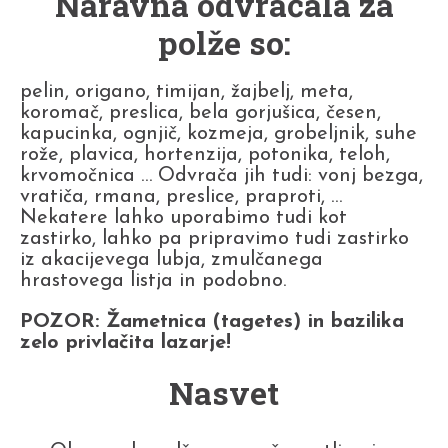
Naravna odvračala za
polže so:
pelin, origano, timijan, žajbelj, meta,
koromač, preslica, bela gorjušica, česen,
kapucinka, ognjič, kozmeja, grobeljnik, suhe
rože, plavica, hortenzija, potonika, teloh,
krvomočnica … Odvrača jih tudi: vonj bezga,
vratiča, rmana, preslice, praproti, …
Nekatere lahko uporabimo tudi kot
zastirko, lahko pa pripravimo tudi zastirko
iz akacijevega lubja, zmulčanega
hrastovega listja in podobno.
POZOR: Žametnica (tagetes) in bazilika
zelo privlačita lazarje!
Nasvet