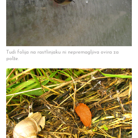
Tudi folija na rastlinjaku ni nepremagljiva ovira za
polže.