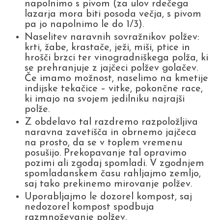
napolnimo s pivom (za ulov rdečega
lazarja mora biti posoda večja, s pivom
pa jo napolnimo le do 1/3).
Naselitev naravnih sovražnikov polžev:
krti, žabe, krastače, ježi, miši, ptice in
hrošči brzci ter vinogradniškega polža, ki
se prehranjuje z jajčeci polžev golačev.
Če imamo možnost, naselimo na kmetije
indijske tekačice – vitke, pokončne race,
ki imajo na svojem jedilniku najrajši
polže.
Z obdelavo tal razdremo razpoložljiva
naravna zavetišča in obrnemo jajčeca
na prosto, da se v toplem vremenu
posušijo. Prekopavanje tal opravimo
pozimi ali zgodaj spomladi. V zgodnjem
spomladanskem času rahljajmo zemljo,
saj tako prekinemo mirovanje polžev.
Uporabljajmo le dozorel kompost, saj
nedozorel kompost spodbuja
razmnoževanje polžev.