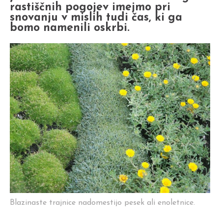
rastiščnih pogojev imejmo pri
snovanju v mislih tudi čas, ki ga
bomo namenili oskrbi.
Blazinaste trajnice nadomestijo pesek ali enoletnice.