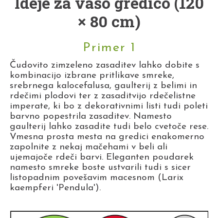
Ideje za vašo gredico (120
× 80 cm)
Primer 1
Čudovito zimzeleno zasaditev lahko dobite s
kombinacijo izbrane pritlikave smreke,
srebrnega kalocefalusa, gaulterij z belimi in
rdečimi plodovi ter z zasaditvijo rdečelistne
imperate, ki bo z dekorativnimi listi tudi poleti
barvno popestrila zasaditev. Namesto
gaulterij lahko zasadite tudi belo cvetoče rese.
Vmesna prosta mesta na gredici enakomerno
zapolnite z nekaj mačehami v beli ali
ujemajoče rdeči barvi. Eleganten poudarek
namesto smreke boste ustvarili tudi s sicer
listopadnim povešavim macesnom (Larix
kaempferi 'Pendula').