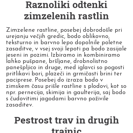
Raznoliki odtenki
zimzelenih rastlin
Zimzelene rastline, posebej dobrodošle pri
urejanju večjih gredic, bodo oblikovno,
teksturno in barvno lepo dopolnile poletne
zasaditve, v vsej svoji lepoti pa bodo zasijale
jeseni in pozimi. Izbiramo in kombiniramo
lahko pušpane, bršljane, drobnolistno
panešpljico in druge, med iglavci so pogosti
pritlikavi bori, plazeči in grmičasti brini ter
paciprese. Posebej do izraza bodo v
zimskem času prišle rastline s plodovi, kot so
npr. pernecija, skimija in gaulterija, saj bodo
s čudovitimi jagodami barvno poživile
zasaditev.
Pestrost trav in drugih
trajnic