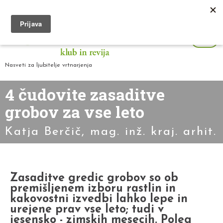
Nasveti za ljubitelje vrtnarjenja
4 čudovite zasaditve
grobov za vse leto
Katja Berčič, mag. inž. kraj. arhit.
Zasaditve gredic grobov so ob
premišljenem izboru rastlin in
kakovostni izvedbi lahko lepe in
urejene prav vse leto; tudi v
jesensko - zimskih mesecih. Poleg