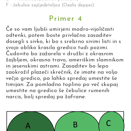
F - čebulice zajčjedeteljice (Oxalis deppei)
Primer 4
Če so vam ljubši umirjeni modro-vijoličasti
odtenki, potem boste privlačno zasaditev
dosegli s sivko, ki bo s srebrno sivimi listi in s
svojo obliko krasila gredico tudi pozimi.
Čudovito bo zažarela v družbi z okrasnim
žajbljem, okrasno travo, ameriškim slamnikom
in jesenskimi astrami. Zasaditev bo lepo
zaokrožil plazeči skrečnik, če imate na voljo
večjo gredico, pa lahko spredaj umestite še
timijan. Za pomladno toplino po več skupaj
umestite na gredico še čebulice rumenih
narcis, bolj spredaj pa žafrane.