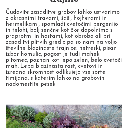
Čudovite zasaditve grobov lahko ustvarimo
z okrasnimi travami, šaši, hojherami in
hermelikami, spomladi cvetočimi bergenijo
in telohi, bolj senčne kotičke dopolnimo s
praprotmi in hostami, kot obrobo ali pri
zasaditvi plitvih gredic pa so nam na voljo
številne blazinaste trajnice: netreski, pisan
izbor homulic, pogost je tudi mahek
pitomec, poznan kot lepo zelen, belo cvetoči
mah. Lepa blazinasta rast, cvetovi in
izredna skromnost odlikujejo vse sorte
timijana, s katerim lahko na grobovih
nadomestite pesek.