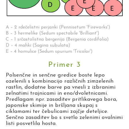
A – 2 rdečelistni perjanki (Pennisetum 'Fireworks')
B – 3 hermelike (Sedum spectabile 'Brilliant')
C – 1 srčastolistna bergenija (Bergenia cordifolia)
D – 4 mahki (Sagina subulata)
E – 4 homulice (Sedum spurium 'Tricolor')
Primer 3
Polsenčne in senčne gredice boste lepo
ozelenili s kombinacijo različnih zimzelenih
rastlin, dodatne barve pa vnesli z izbranimi
zelnatimi trajnicami in eno/dvoletnicami.
Predlagam npr. zasaditev pritlikavega bora,
japonske skimije in bršljana skupaj s
ciklamami ter čebulicami zajčje deteljice.
Senčno zasaditev bo s svetlo zelenimi ovalnimi
listi posvetlila hosta.