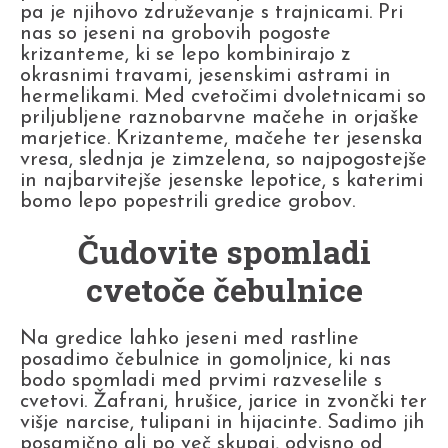
pa je njihovo združevanje s trajnicami. Pri
nas so jeseni na grobovih pogoste
krizanteme, ki se lepo kombinirajo z
okrasnimi travami, jesenskimi astrami in
hermelikami. Med cvetočimi dvoletnicami so
priljubljene raznobarvne mačehe in orjaške
marjetice. Krizanteme, mačehe ter jesenska
vresa, slednja je zimzelena, so najpogostejše
in najbarvitejše jesenske lepotice, s katerimi
bomo lepo popestrili gredice grobov.
Čudovite spomladi
cvetoče čebulnice
Na gredice lahko jeseni med rastline
posadimo čebulnice in gomoljnice, ki nas
bodo spomladi med prvimi razveselile s
cvetovi. Žafrani, hrušice, jarice in zvončki ter
višje narcise, tulipani in hijacinte. Sadimo jih
posamično ali po več skupaj, odvisno od