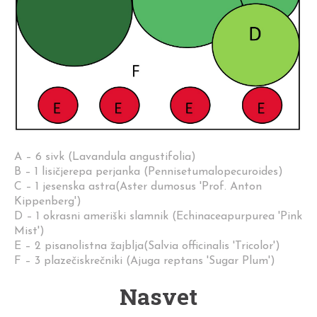
A – 6 sivk (Lavandula angustifolia)
B – 1 lisičjerepa perjanka (Pennisetumalopecuroides)
C – 1 jesenska astra(Aster dumosus 'Prof. Anton
Kippenberg')
D – 1 okrasni ameriški slamnik (Echinaceapurpurea 'Pink
Mist')
E – 2 pisanolistna žajblja(Salvia officinalis 'Tricolor')
F – 3 plazečiskrečniki (Ajuga reptans 'Sugar Plum')
Nasvet