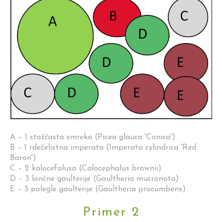
A – 1 stožčasta smreka (Picea glauca 'Conica')
B – 1 rdečelistna imperata (Imperata cylindrica 'Red
Baron')
C – 2 kalocefalusa (Calocephalus brownii)
D – 3 lončne gaulterije (Gaultheria mucronata)
E – 3 polegle gaulterije (Gaultheria procumbens)
Primer 2