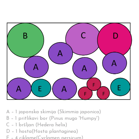
A – 1 japonska skimija (Skimmia japonica)
B – 1 pritlikavi bor (Pinus mugo 'Humpy')
C – 1 bršljan (Hedera helix)
D – 1 hosta(Hosta plantaginea)
E – 4 ciklame(Cyclamen persicum)