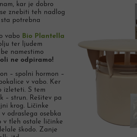
inam, kar je dobro
se znebiti teh nadlog
n sta potrebna
vo vabo
Bio Plantella
olju ter ljudem
vabe namestimo
oli ne odpiramo!
on – spolni hormon –
pokalice v vabo. Ker
 izleteti. S tem
 – strun. Rešitev pa
jni krog. Ličinke
e v odraslega osebka
 v tleh ostale ličinke
delale škodo. Zanje