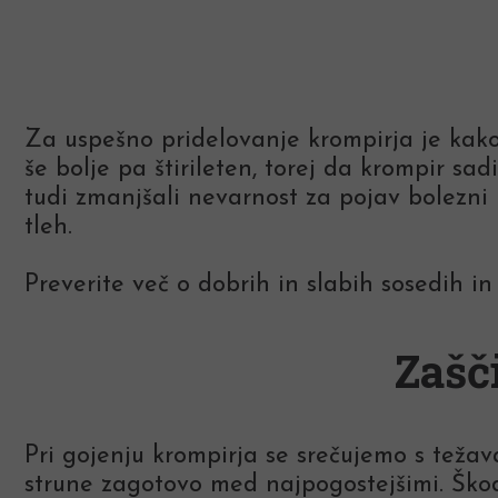
Za uspešno pridelovanje krompirja je kako
še bolje pa štirileten, torej da krompir sa
tudi zmanjšali nevarnost za pojav bolezni 
tleh.
Preverite več o dobrih in slabih sosedih in
Zašč
Pri gojenju krompirja se srečujemo s teža
strune zagotovo med najpogostejšimi. Ško