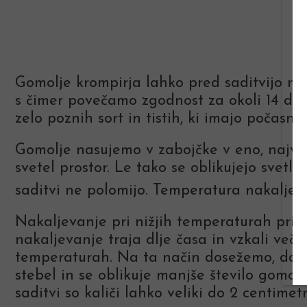
Gomolje krompirja lahko pred saditvijo nak
s čimer povečamo zgodnost za okoli 14 dni
zelo poznih sort in tistih, ki imajo počasno
Gomolje nasujemo v zabojčke v eno, največ 
svetel prostor. Le tako se oblikujejo svetlobn
saditvi ne polomijo. Temperatura nakaljev
Nakaljevanje pri nižjih temperaturah pri
nakaljevanje traja dlje časa in vzkali več 
temperaturah. Na ta način dosežemo, da ka
stebel in se oblikuje manjše število gomolje
saditvi so kaliči lahko veliki do 2 centimetr