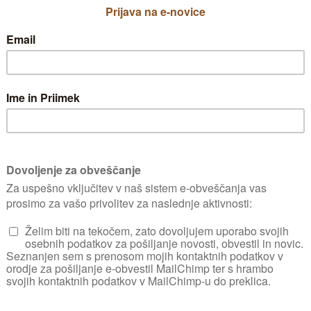
organsko gnojilo v obliki pelet
Plantella 
ga krompir nujno rabi za lepe gomolje. Pred
omogočimo hitro rast in oblikovanje gomolj
Ali ste
Rezanje gomoljev zaradi nevarnosti širjen
odsvetujemo. Če se vendarle odločimo za re
na dva dela pokončno od apikalnega dela 
potresemo s fungicidom, nož pa po vsakem
alkoholu. Najprimernejši čas rezanja je vsa
posuši in se oblikuje nova kožica, lahko pa t
ko je zemlja dovolj topla, da gomolji hitro v