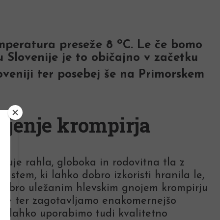
o
emperatura preseže 8
C. Le če bomo
u Slovenije je to običajno v začetku
loveniji ter posebej še na Primorskem
sajenje krompirja
ebuje rahla, globoka in rodovitna tla z
sistem, ki lahko dobro izkoristi hranila le,
 dobro uležanim hlevskim gnojem krompirju
nte ter zagotavljamo enakomernejšo
da lahko uporabimo tudi kvalitetno