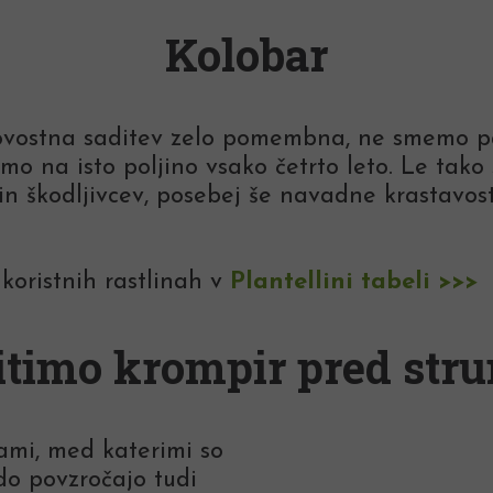
Kolobar
vostna saditev zelo pomembna, ne smemo pa p
dimo na isto poljino vsako četrto leto. Le tak
in škodljivcev, posebej še navadne krastavosti
 koristnih rastlinah v
Plantellini tabeli >>>
itimo krompir pred str
vami, med katerimi so
do povzročajo tudi