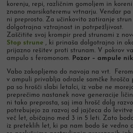
korenju, repi, različnim gomoljem in koren
znano marsikateremu vrtnarju. Vendar pa 
ni preprosto. Za učinkovito zatiranje stru
dolgotrajna vztrajnost in potrpežljivost.
Zaščitite svoj krompir pred strunami z no
Stop strune
, ki prinaša dolgotrajno in ok
prijazno rešitev proti strunam. V pokrov 
ampulo s feromonom.
Pozor – ampule nik
Vabo zakopljemo do navoja na vrt. Ferom
v ampuli privablja odrasle samčke hrošča 
pa so hrošči slabi letalci, iz vabe ne morejo
preprečimo nastanek nove generacije ličink
ni tako preprosta, saj ima hrošč dolg razvo
potrebujejo za razvoj od jajčeca do levitv
več let, običajno med 3 in 5 leti. Zato bodo
iz preteklih let, ki pa nam bodo še vedno 