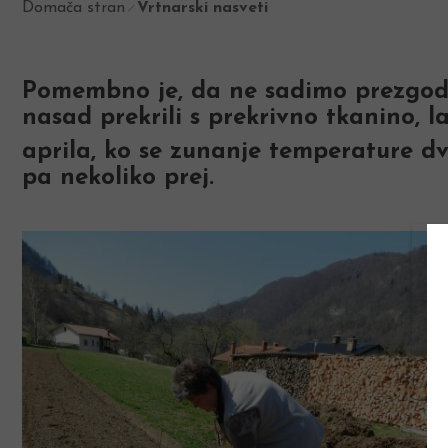
Domača stran
Vrtnarski nasveti
Pomembno je, da ne sadimo prezgodaj
nasad prekrili s prekrivno tkanino, l
aprila, ko se zunanje temperature d
pa nekoliko prej.