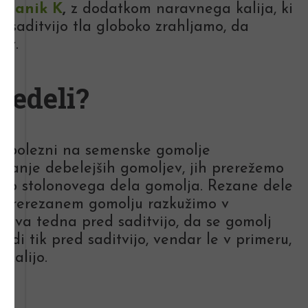
Organik K
,
z dodatkom naravnega kalija, ki
 saditvijo tla globoko zrahljamo, da
ev.
 vedeli?
ja bolezni na semenske gomolje
zanje debelejših gomoljev, jih prerežemo
do stolonovega dela gomolja. Rezane dele
 prerezanem gomolju razkužimo v
j dva tedna pred saditvijo, da se gomolj
udi tik pred saditvijo, vendar le v primeru,
zkalijo.