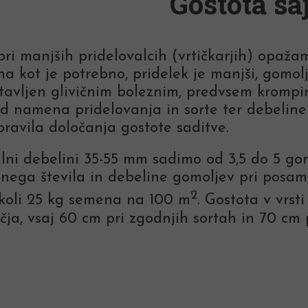
Gostota sa
ri manjših pridelovalcih (vrtičkarjih) opaža
a kot je potrebno, pridelek je manjši, gomolj
stavljen glivičnim boleznim, predvsem krompirj
d namena pridelovanja in sorte ter debeline
ravila določanja gostote saditve.
lni debelini 35-55 mm sadimo od 3,5 do 5 go
nega števila in debeline gomoljev pri posamez
2
koli 25 kg semena na 100 m
. Gostota v vrst
čja, vsaj 60 cm pri zgodnjih sortah in 70 cm 