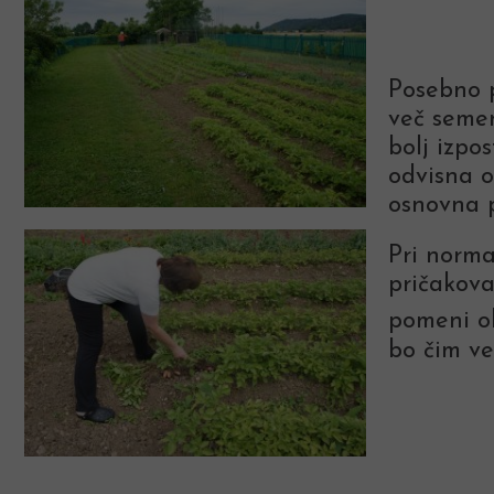
Posebno p
več semen
bolj izpo
odvisna o
osnovna p
Pri norma
pričakova
pomeni o
bo čim ve