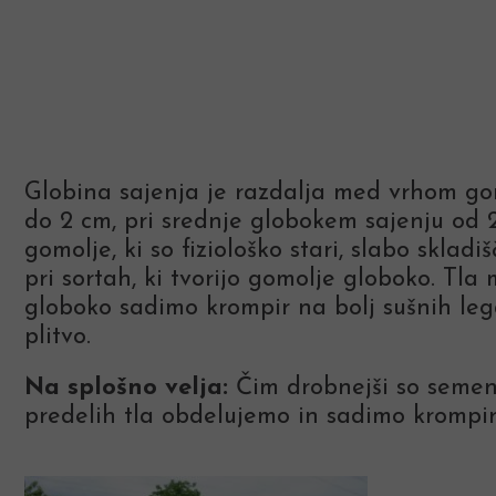
Globina sajenja je razdalja med vrhom gomo
do 2 cm, pri srednje globokem sajenju od 2
gomolje, ki so fiziološko stari, slabo skladi
pri sortah, ki tvorijo gomolje globoko. Tl
globoko sadimo krompir na bolj sušnih legah
plitvo.
Na splošno velja:
Čim drobnejši so semensk
predelih tla obdelujemo in sadimo krompir