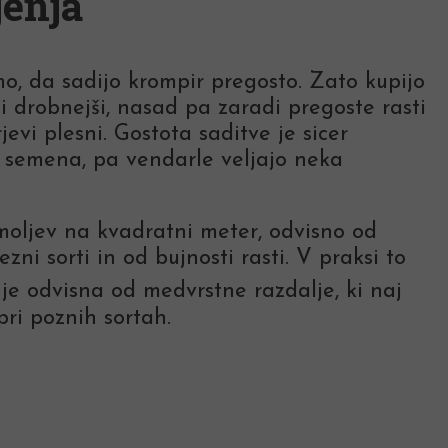
jenja
mo, da sadijo krompir pregosto. Zato kupijo
i drobnejši, nasad pa zaradi pregoste rasti
evi plesni. Gostota saditve je sicer
 semena, pa vendarle veljajo neka
moljev na kvadratni meter, odvisno od
ni sorti in od bujnosti rasti. V praksi to
i je odvisna od medvrstne razdalje, ki naj
pri poznih sortah.