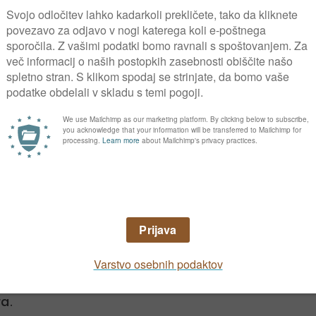
Predpriprava gomoljev
aljujemo, in sicer predvsem zgodnje sorte,
. Priporočamo tudi nakaljevanje nekaterih
 začetno rast.
dve plasti ter jih zložimo v ne presuh,
i kaliči, ki so dovolj zbiti in trdni, da se ob
o
anja je lahko od 12 do 20
C.
poročamo predvsem za poznejše sorte -
očes. Zgodne sorte nakaljujemo pri višjih
li manj očes, zato na njivi izraste manj
v, ki pa so debelejši in zgodnejši. Pri ročni
a.