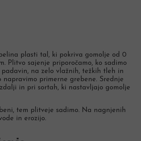
elina plasti tal, ki pokriva gomolje od 0
m. Plitvo sajenje priporočamo, ko sadimo
lo padavin, na zelo vlažnih, težkih tleh in
ahko napravimo primerne grebene. Srednje
dalji in pri sortah, ki nastavljajo gomolje
rebeni, tem plitveje sadimo. Na nagnjenih
ode in erozijo.