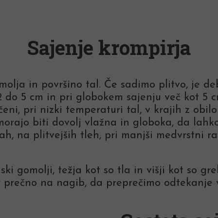
Sajenje krompirja
lja in površino tal. Če sadimo plitvo, je deb
 do 5 cm in pri globokem sajenju več kot 5 c
ščeni, pri nizki temperaturi tal, v krajih z obi
a morajo biti dovolj vlažna in globoka, da l
, na plitvejših tleh, pri manjši medvrstni raz
i gomolji, težja kot so tla in višji kot so g
 prečno na nagib, da preprečimo odtekanje v