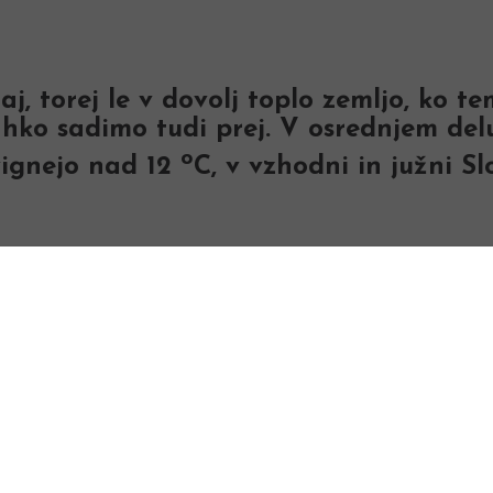
, torej le v dovolj toplo zemljo, ko t
ahko sadimo tudi prej. V osrednjem del
o
vignejo nad 12
C, v vzhodni in južni S
Priprava tal za 
Krompir je okopavina, ki za svojo rast potr
dovolj organske snovi. Ima plitev koreninski 
če so lahko dostopna. Jesensko gnojenje z
godi, saj z njim dodajamo tudi mikroeleme
oskrbo z vodo in hranili. Za gnojenje seve