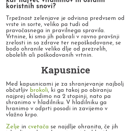
kar največ vitaminov in ostalih
koristnih snovi?
Trpežnost zelenjave je odvisna predvsem od
vrste in sorte, veliko pa tudi od
pravočasnega in pravilnega spravila.
Vrtnine, ki smo jih pobrali v ravno pravšnji
zrelosti in so zdrave ter nepoškodovane, se
bodo ohranile veliko dlje od prezrelih,
obolelih ali poškodovanih vrtnin.
Kapusnice
Med kapusnicami je za shranjevanje najbolj
občutljiv
brokoli
, ki ga takoj po obiranju
najprej ohladimo na 2 stopinji, nato pa
shranimo v hladilniku. V hladilniku ga
hranimo v odprti posodi in zavijemo v
vlažno krpo.
Zelje
in
cvetača
se najdlje ohranita, če jih