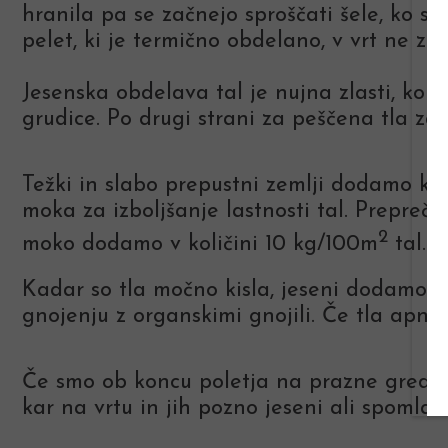
hranila pa se začnejo sproščati šele, ko 
pelet, ki je termično obdelano, v vrt ne z
Jesenska obdelava tal je nujna zlasti, ko 
grudice. Po drugi strani za peščena tla za
Težki in slabo prepustni zemlji dodamo 
moka za izboljšanje lastnosti tal. Prepreču
2
moko dodamo v količini 10 kg/100m
tal.
Kadar so tla močno kisla, jeseni dodamo tu
gnojenju z organskimi gnojili. Če tla apni
Če smo ob koncu poletja na prazne gredice 
kar na vrtu in jih pozno jeseni ali spomlad