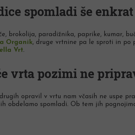
dice spomladi še enkra
, brokolija, paradižnika, paprike, kumar, bu
la Organik
, druge vrtnine pa le sproti in p
ella Vrt
.
če vrta pozimi ne pripr
drugih opravil v vrtu nam včasih ne uspe pra
jih obdelamo spomladi. Ob tem jih pognojimo