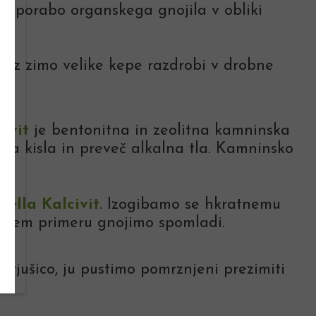
Z uporabo organskega gnojila v obliki
 čez zimo velike kepe razdrobi v drobne
ovit
je bentonitna in zeolitna kamninska
zira kisla in preveč alkalna tla. Kamninsko
tella Kalcivit
. Izogibamo se hkratnemu
a v tem primeru gnojimo spomladi.
rjušico, ju pustimo pomrznjeni prezimiti