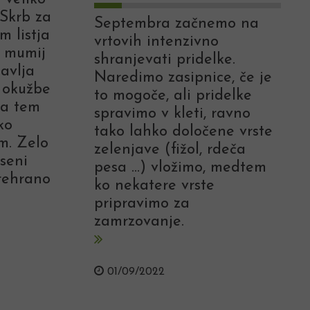
 Skrb za
Septembra začnemo na
m listja
vrtovih intenzivno
m mumij
shranjevati pridelke.
tavlja
Naredimo zasipnice, če je
 okužbe
to mogoče, ali pridelke
za tem
spravimo v kleti, ravno
ko
tako lahko določene vrste
m. Zelo
zelenjave (fižol, rdeča
seni
pesa ...) vložimo, medtem
prehrano
ko nekatere vrste
pripravimo za
zamrzovanje.
01/09/2022