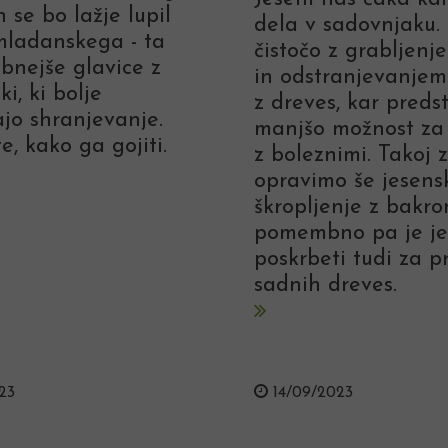
 se bo lažje lupil
dela v sadovnjaku.
mladanskega - ta
čistočo z grabljenje
bnejše glavice z
in odstranjevanje
ki, ki bolje
z dreves, kar preds
jo shranjevanje.
manjšo možnost za
e, kako ga gojiti.
z boleznimi. Takoj 
opravimo še jesens
škropljenje z bakro
pomembno pa je je
poskrbeti tudi za 
sadnih dreves.
23
14/09/2023