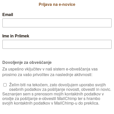
tve pripravimo
kopavanjem tal iz
la obdelamo
 obdelavo.
o orodje ali
o s kakovostnim
la Organik
, ki
 največ organske
ke kisline. Na
 1,5 kg
i rastni sezoni izboljšuje rast rastlin. To gno