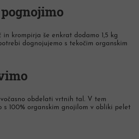
t pognojimo
č in krompirja še enkrat dodamo 1,5 kg
o potrebi dognojujemo s tekočim organskim
avimo
vočasno obdelati vrtnih tal. V tem
 s 100% organskim gnojilom v obliki pelet