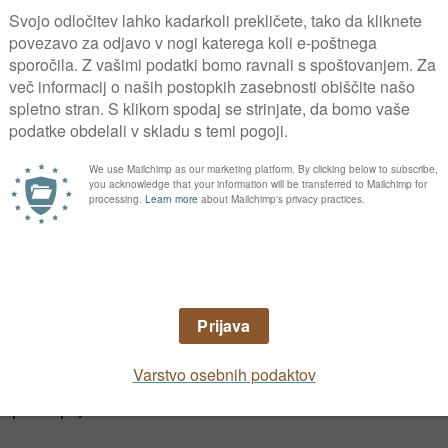
se temperatura v spomladanskem čas dvigne. 
anašamo plevelov in bolezni.
je zemlja težka in slabo prepustna, da zmrzal
dostuje, da jih globoko prerahljam.
kamninsko moko
Plantella Biovit
.
Plantella Bi
je izpiranje hranilnih snovi in hkrati nevtrali
di sredstvo za zmanjševanje kislosti tal
Plan
mo, storimo to jeseni, z organskimi gnojili p
posejali neprezimno oljno redkev ali belo go
i pokopljemo v tla.