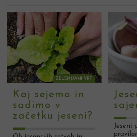
ZELENJAVNI VRT
Kaj sejemo in
Jese
sadimo v
saje
začetku jeseni?
Jeseni 
pravilo
Ob jesenskih setvah in