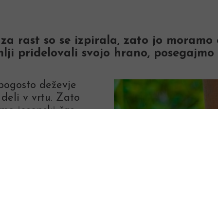
a za rast so se izpirala, zato jo moramo 
ji pridelovali svojo hrano, posegajmo 
pogosto deževje
deli v vrtu. Zato
imo jesenski čas.
jeseni, spomladi
rve setve in
a oktober