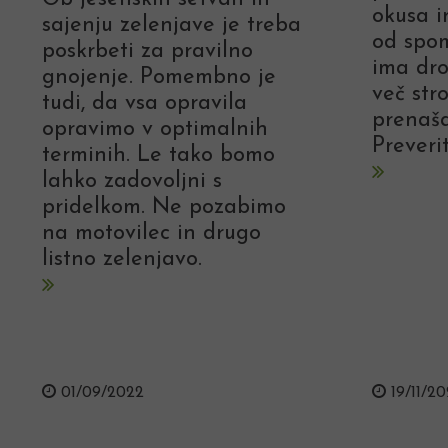
okusa in
sajenju zelenjave je treba
od spo
poskrbeti za pravilno
ima dro
gnojenje. Pomembno je
več stro
tudi, da vsa opravila
prenaša
opravimo v optimalnih
Preverit
terminih. Le tako bomo
lahko zadovoljni s
pridelkom. Ne pozabimo
na motovilec in drugo
listno zelenjavo.
01/09/2022
19/11/20