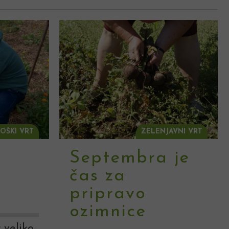
OŠKI VRT
ZELENJAVNI VRT
Septembra je
čas za
a
pripravo
ozimnice
 veliko