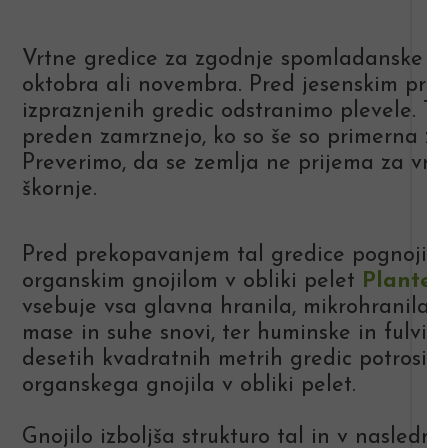
Vrtne gredice za zgodnje spomladanske se
oktobra ali novembra. Pred jesenskim pre
izpraznjenih gredic odstranimo plevele. T
preden zamrznejo, ko so še so primerna za
Preverimo, da se zemlja ne prijema za vrtn
škornje.
Pred prekopavanjem tal gredice pognojim
organskim gnojilom v obliki pelet
Plantel
vsebuje vsa glavna hranila, mikrohranila,
mase in suhe snovi, ter huminske in fulvins
desetih kvadratnih metrih gredic potrosimo
organskega gnojila v obliki pelet.
Gnojilo izboljša strukturo tal in v naslednj