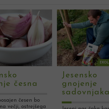
EKOL
nsko
Jesensko
nje česna
gnojenje
sadovnjak
posajen česen bo
ma večji, ostrejšega
Jeseni nas čaka kar