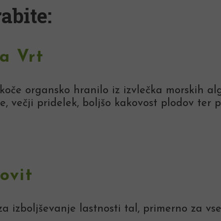
abite:
la Vrt
oče organsko hranilo iz izvlečka morskih al
e, večji pridelek, boljšo kakovost plodov ter p
ovit
a izboljševanje lastnosti tal, primerno za vse