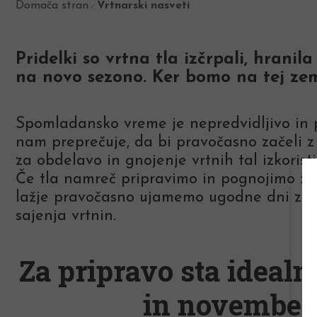
Domača stran
Vrtnarski nasveti
Pridelki so vrtna tla izčrpali, hranil
na novo sezono. Ker bomo na tej zeml
Spomladansko vreme je nepredvidljivo in 
nam preprečuje, da bi pravočasno začeli z 
za obdelavo in gnojenje vrtnih tal izkorist
Če tla namreč pripravimo in pognojimo že 
lažje pravočasno ujamemo ugodne dni za p
sajenja vrtnin.
Za pripravo sta idealn
in november