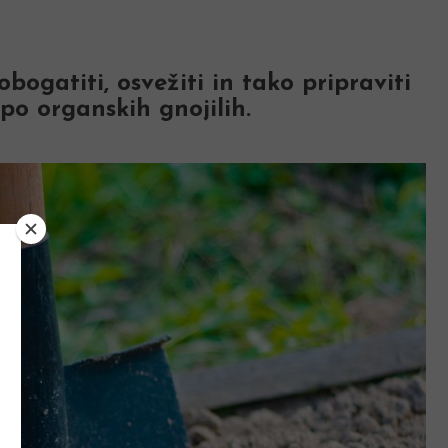
obogatiti, osvežiti in tako pripraviti
po organskih gnojilih.