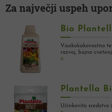
Za največji uspeh upor
Bio Plantel
Visokokakovostno tek
razvoj, bujno cvetenj
Plantella Bi
Učinkovito sredstvo z