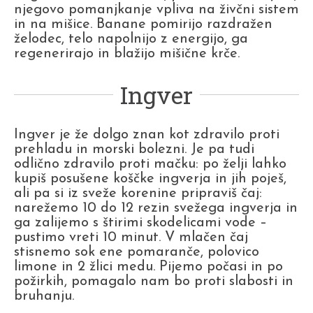
njegovo pomanjkanje vpliva na živčni sistem
in na mišice. Banane pomirijo razdražen
želodec, telo napolnijo z energijo, ga
regenerirajo in blažijo mišične krče.
Ingver
Ingver je že dolgo znan kot zdravilo proti
prehladu in morski bolezni. Je pa tudi
odlično zdravilo proti mačku: po želji lahko
kupiš posušene koščke ingverja in jih poješ,
ali pa si iz sveže korenine pripraviš čaj:
narežemo 10 do 12 rezin svežega ingverja in
ga zalijemo s štirimi skodelicami vode –
pustimo vreti 10 minut. V mlačen čaj
stisnemo sok ene pomaranče, polovico
limone in 2 žlici medu. Pijemo počasi in po
požirkih, pomagalo nam bo proti slabosti in
bruhanju.