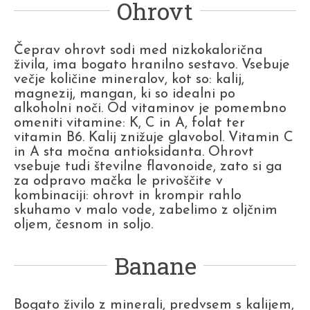
Ohrovt
Čeprav ohrovt sodi med nizkokalorična
živila, ima bogato hranilno sestavo. Vsebuje
večje količine mineralov, kot so: kalij,
magnezij, mangan, ki so idealni po
alkoholni noči. Od vitaminov je pomembno
omeniti vitamine: K, C in A, folat ter
vitamin B6. Kalij znižuje glavobol. Vitamin C
in A sta močna antioksidanta. Ohrovt
vsebuje tudi številne flavonoide, zato si ga
za odpravo mačka le privoščite v
kombinaciji: ohrovt in krompir rahlo
skuhamo v malo vode, zabelimo z oljčnim
oljem, česnom in soljo.
Banane
Bogato živilo z minerali, predvsem s kalijem,