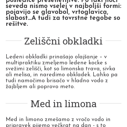
posledice presenetljive. Po taki noči
seveda nismo vselej v najboljši formi:
pojavijo se glavobol, vrtoglavica,
slabost…A tudi za tovrstne tegobe so
rešitve.
Zeliščni obkladki
Ledeni obkladki prinašajo olajšanje – v
multipraktiku zmeljemo ledene kocke s
svežimi zelišči, kot so limonska trava, sivka
ali melisa, in naredimo obkladek. Lahko pa
tudi namočimo brisačo v hladno vodo z
žajbljem ali poprovo meto.
Med in limona
Med in limono zmešamo z vročo vodo in
pripravek pijemo večkrat na dan - s to