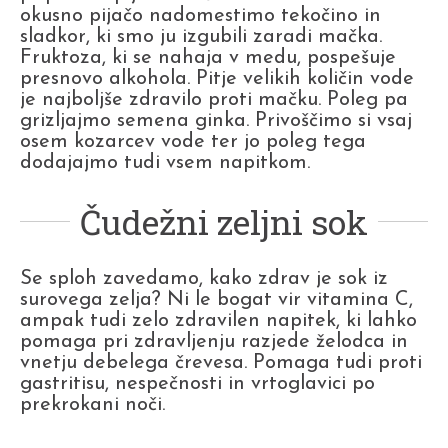
okusno pijačo nadomestimo tekočino in
sladkor, ki smo ju izgubili zaradi mačka.
Fruktoza, ki se nahaja v medu, pospešuje
presnovo alkohola. Pitje velikih količin vode
je najboljše zdravilo proti mačku. Poleg pa
grizljajmo semena ginka. Privoščimo si vsaj
osem kozarcev vode ter jo poleg tega
dodajajmo tudi vsem napitkom.
Čudežni zeljni sok
Se sploh zavedamo, kako zdrav je sok iz
surovega zelja? Ni le bogat vir vitamina C,
ampak tudi zelo zdravilen napitek, ki lahko
pomaga pri zdravljenju razjede želodca in
vnetju debelega črevesa. Pomaga tudi proti
gastritisu, nespečnosti in vrtoglavici po
prekrokani noči.