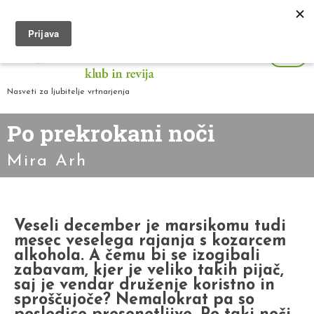
Nasveti za ljubitelje vrtnarjenja
Po prekrokani noči
Mira Arh
Veseli december je marsikomu tudi
mesec veselega rajanja s kozarcem
alkohola. A čemu bi se izogibali
zabavam, kjer je veliko takih pijač,
saj je vendar druženje koristno in
sproščujoče? Nemalokrat pa so