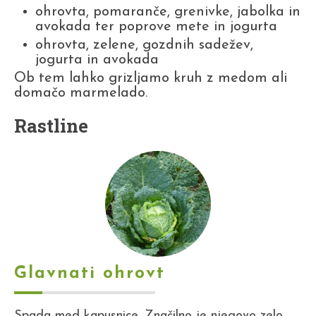
ohrovta, pomaranče, grenivke, jabolka in
avokada ter poprove mete in jogurta
ohrovta, zelene, gozdnih sadežev,
jogurta in avokada
Ob tem lahko grizljamo kruh z medom ali
domačo marmelado.
Rastline
Glavnati ohrovt
Spada med kapusnice. Značilno je njegovo zelo