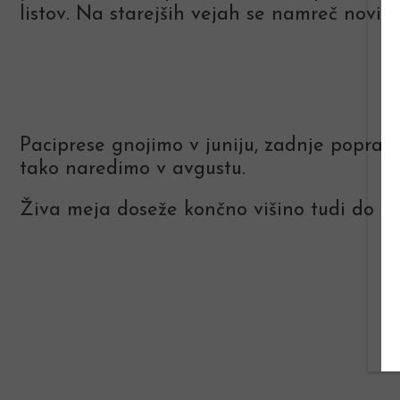
listov. Na starejših vejah se namreč novi p
Paciprese gnojimo v juniju, zadnje poprav
tako naredimo v avgustu.
Živa meja doseže končno višino tudi do 3