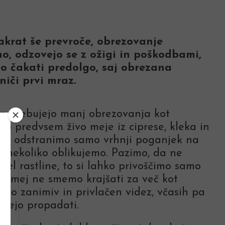
akrat še prevroče, obrezovanje
o, odzovejo se z ožigi in poškodbami,
mo čakati predolgo, saj obrezana
niči prvi mraz.
potrebujejo manj obrezovanja kot
o predvsem živo meje iz ciprese, kleka in
rom odstranimo samo vrhnji poganjek na
mi nekoliko oblikujemo. Pazimo, da ne
del rastline, to si lahko privoščimo samo
ivih mej ne smemo krajšati za več kot
ubijo zanimiv in privlačen videz, včasih pa
čnejo propadati.