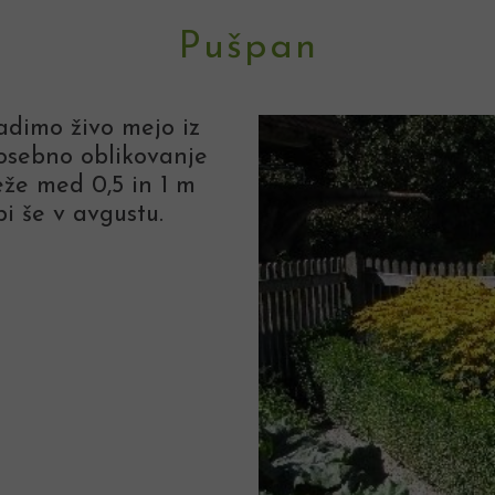
Pušpan
dimo živo mejo iz
osebno oblikovanje
seže med 0,5 in 1 m
i še v avgustu.