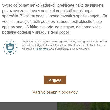
oganjki ne razvijejo.
Pacipresa
ke pa lahko ravno
 m.