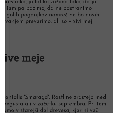
preširoka, jo lahko zožimo tako, da jo
 pri tem pa pazimo, da ne odstranimo
. Iz golih poganjkov namreč ne bo novih
zovanjem preverimo, ali so v živi meji
žive meje
cidentalis 'Smaragd'. Rastline zrastejo med
u avgusta ali v začetku septembra. Pri tem
gamo v starejši del drevesa, kjer ni več