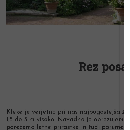
Rez posa
Kleke je verjetno pri nas najpogostejša ži
1,5 do 3 m visoko. Navadno jo obrezujemo k
porežemo letne prirastke in tudi porumenel