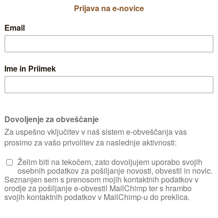
Če postane živa meja 
prirežemo od strani,
preveč zelenih delov
vej. Pred vsakim obre
gnezda ptic.
mezne vrste zimzelene 
Klek
va meja, še zlasti radi sadimo sorto Thuja Oc
onec junija, če je potrebno pa še proti konc
e vejice na sredini žive meje. Nikoli ne pose