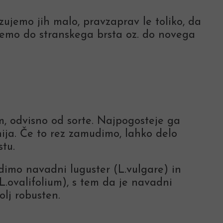
zujemo jih malo, pravzaprav le toliko, da
žemo do stranskega brsta oz. do novega
m, odvisno od sorte. Najpogosteje ga
ija. Če to rez zamudimo, lahko delo
stu.
dimo navadni luguster (L.vulgare) in
(L.ovalifolium), s tem da je navadni
olj robusten.