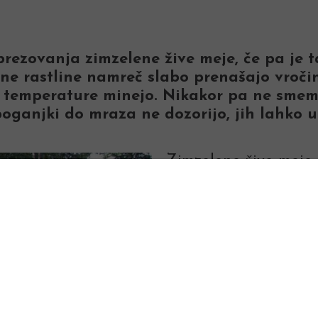
rezovanja zimzelene žive meje, če pa je t
ne rastline namreč slabo prenašajo vročin
oke temperature minejo. Nikakor pa ne sme
ganjki do mraza ne dozorijo, jih lahko u
Zimzelene žive meje 
listopadne. Obrezujem
tise. Smrekam in bo
vejah in jih s škarja
zarežemo v oleseneli 
pri tisi. Previsokih ž
tretjino, saj tako izg
lahko zaradi tega za