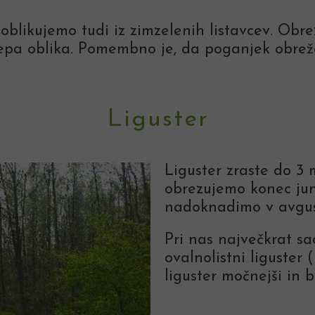
oblikujemo tudi iz zimzelenih listavcev. Obre
 lepa oblika. Pomembno je, da poganjek obre
Liguster
Liguster zraste do 3 
obrezujemo konec jun
nadoknadimo v avgu
Pri nas največkrat sa
ovalnolistni liguster 
liguster močnejši in b