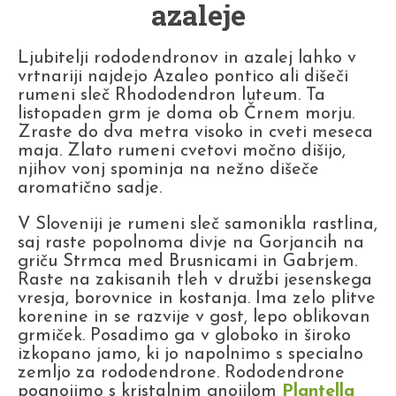
azaleje
Ljubitelji rododendronov in azalej lahko v
vrtnariji najdejo Azaleo pontico ali dišeči
rumeni sleč Rhododendron luteum. Ta
listopaden grm je doma ob Črnem morju.
Zraste do dva metra visoko in cveti meseca
maja. Zlato rumeni cvetovi močno dišijo,
njihov vonj spominja na nežno dišeče
aromatično sadje.
V Sloveniji je rumeni sleč samonikla rastlina,
saj raste popolnoma divje na Gorjancih na
griču Strmca med Brusnicami in Gabrjem.
Raste na zakisanih tleh v družbi jesenskega
vresja, borovnice in kostanja. Ima zelo plitve
korenine in se razvije v gost, lepo oblikovan
grmiček. Posadimo ga v globoko in široko
izkopano jamo, ki jo napolnimo s specialno
zemljo za rododendrone. Rododendrone
pognojimo s kristalnim gnojilom
Plantella