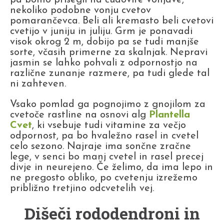
nekoliko podobne vonju cvetov
pomarančevca. Beli ali kremasto beli cvetovi
cvetijo v juniju in juliju. Grm je ponavadi
visok okrog 2 m, dobijo pa se tudi manjše
sorte, včasih primerne za skalnjak. Nepravi
jasmin se lahko pohvali z odpornostjo na
različne zunanje razmere, pa tudi glede tal
ni zahteven.
Vsako pomlad ga pognojimo z gnojilom za
cvetoče rastline na osnovi alg
Plantella
Cvet
, ki vsebuje tudi vitamine za večjo
odpornost, pa bo hvaležno rasel in cvetel
celo sezono. Najraje ima sončne zračne
lege, v senci bo manj cvetel in rasel precej
divje in neurejeno. Če želimo, da ima lepo in
ne pregosto obliko, po cvetenju izrežemo
približno tretjino odcvetelih vej.
Dišeči rododendroni in