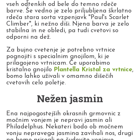
vseh odtenkih od bele do temno rdeče
barve. Še vedno je zelo priljubljena škrlatno
rdeča stara sorta vzpenjavk "Paul's Scarlet
Climber", ki nežno diši. Njena barva je zelo
stabilna in ne obledi, pa tudi cvetovi so
odporni na dež.
Za bujno cvetenje je potrebno vrtnice
pognojiti s specialnim gnojilom, ki je
prilagojeno vrtnicam. Če uporabimo
kristalno gnojilo
Plantella Kristal za vrtnice
,
bomo lahko uživali v omamno dišečih
cvetovih celo poletje.
Nežen jasmin
Ena najpogostejših okrasnih grmovnic z
močnim vonjem je nepravi jasmin ali
Philadelphus. Nekateri bodo ob močnem
vonju nepravega jasmina zavihali nos, drugi
pa bomo prisegli na čudovite vonjave,