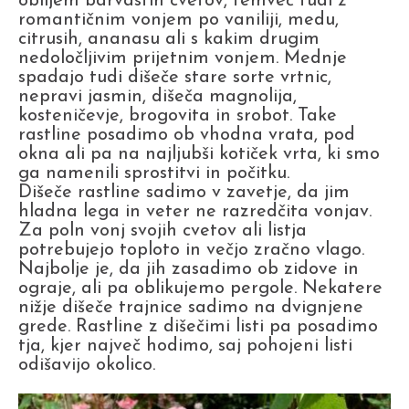
obiljem barvastih cvetov, temveč tudi z
romantičnim vonjem po vaniliji, medu,
citrusih, ananasu ali s kakim drugim
nedoločljivim prijetnim vonjem. Mednje
spadajo tudi dišeče stare sorte vrtnic,
nepravi jasmin, dišeča magnolija,
kosteničevje, brogovita in srobot. Take
rastline posadimo ob vhodna vrata, pod
okna ali pa na najljubši kotiček vrta, ki smo
ga namenili sprostitvi in počitku.
Dišeče rastline sadimo v zavetje, da jim
hladna lega in veter ne razredčita vonjav.
Za poln vonj svojih cvetov ali listja
potrebujejo toploto in večjo zračno vlago.
Najbolje je, da jih zasadimo ob zidove in
ograje, ali pa oblikujemo pergole. Nekatere
nižje dišeče trajnice sadimo na dvignjene
grede. Rastline z dišečimi listi pa posadimo
tja, kjer največ hodimo, saj pohojeni listi
odišavijo okolico.