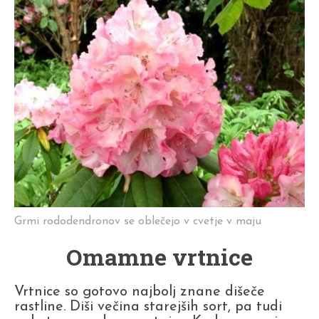
Grmi rododendronov se oblečejo v cvetje v maju
Omamne vrtnice
Vrtnice so gotovo najbolj znane dišeče
rastline. Diši večina starejših sort, pa tudi