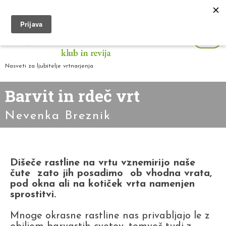
Nasveti za ljubitelje vrtnarjenja
Barvit in rdeč vrt
Nevenka Breznik
Dišeče rastline na vrtu vznemirijo naše
čute zato jih posadimo ob vhodna vrata,
pod okna ali na kotiček vrta namenjen
sprostitvi.
Mnoge okrasne rastline nas privabljajo le z