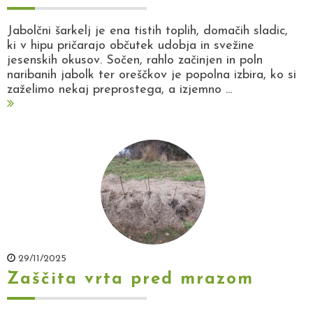
Jabolčni šarkelj je ena tistih toplih, domačih sladic,
ki v hipu pričarajo občutek udobja in svežine
jesenskih okusov. Sočen, rahlo začinjen in poln
naribanih jabolk ter oreščkov je popolna izbira, ko si
zaželimo nekaj preprostega, a izjemno ...
29/11/2025
Zaščita vrta pred mrazom