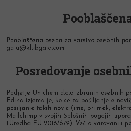
Pooblaščena
Pooblaščena oseba za varstvo osebnih poda
gaia@klubgaia.com.
Posredovanje osebnih
Podjetje Unichem d.o.o. zbranih osebnih po
Edina izjema je, ko se za pošiljanje e-nov
pošiljanje takih novic (ime, priimek, elekt
Mailchimp v svojih Splošnih pogojih upora
(Uredba EU 2016/679). Več o varovanju 