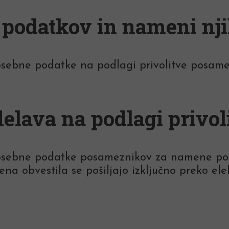
 podatkov in nameni nj
 osebne podatke na podlagi privolitve posam
elava na podlagi privol
 osebne podatke posameznikov za namene pošil
na obvestila se pošiljajo izključno preko ele