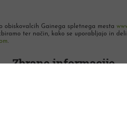
j o obiskovalcih Gainega spletnega mesta
www
zbiramo ter način, kako se uporabljajo in deli
com
.
Zbrane informacije
mestu
www.klubgaia.com
: ko obiščete spletno 
zličico brskalnika, ki ga uporabljate, ponudni
lubgaia.com/
. Mi te informacije uporabljamo
čja naše spletne strani so najbolj obiskana,
ših spletnih obiskovalcev.