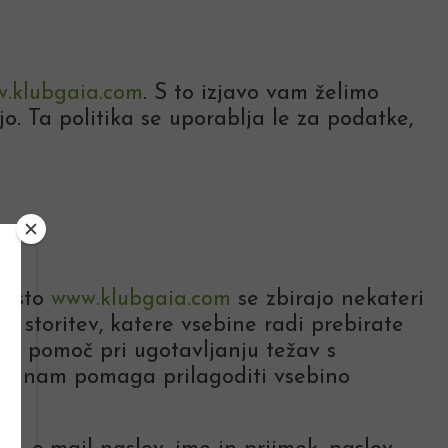
.klubgaia.com
. S to izjavo vam želimo
jo. Ta politika se uporablja le za podatke,
mesto
www.klubgaia.com
se zbirajo nekateri
ka storitev, katere vsebine radi prebirate
 za pomoč pri ugotavljanju težav s
 kar nam pomaga prilagoditi vsebino