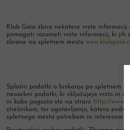
Klub Gaia zbira nekatere vrste informaci
pomagati razumeti vrste informacij, ki jih 
zbrane na spletnem mestu
www.klubgaia.
Splošni podatki o brskanju po spletnem 
neosebni podatki, ki vključujejo vrsto in ra
in kako pogosto ste na strani
http://www.k
strežnikom, ter ugotavljanju, katera podro
spletnega mesta potrebam in interesom na