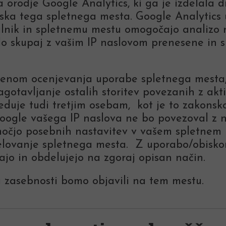
 orodje Google Analytics, ki ga je izdelala dr
ka tega spletnega mesta. Google Analytics upor
alnik in spletnemu mestu omogočajo analizo 
 skupaj z vašim IP naslovom prenesene in s
menom ocenjevanja uporabe spletnega mesta, 
agotavljanje ostalih storitev povezanih z ak
eduje tudi tretjim osebam, kot je to zakonsk
ogle vašega IP naslova ne bo povezoval z no
očjo posebnih nastavitev v vašem spletnem b
lovanje spletnega mesta. Z uporabo/obiskom
rajo in obdelujejo na zgoraj opisan način.
 zasebnosti bomo objavili na tem mestu.