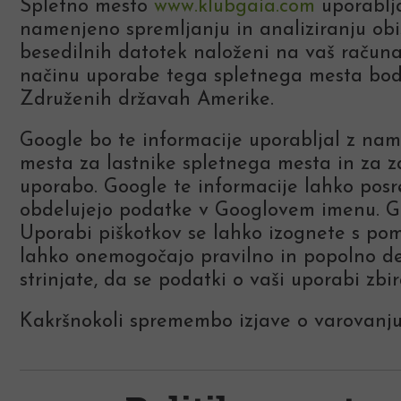
Spletno mesto
www.klubgaia.com
uporablja
namenjeno spremljanju in analiziranju obis
besedilnih datotek naloženi na vaš račun
načinu uporabe tega spletnega mesta bodo
Združenih državah Amerike.
Google bo te informacije uporabljal z na
mesta za lastnike spletnega mesta in za z
uporabo. Google te informacije lahko posr
obdelujejo podatke v Googlovem imenu. Go
Uporabi piškotkov se lahko izognete s pom
lahko onemogočajo pravilno in popolno de
strinjate, da se podatki o vaši uporabi zbi
Kakršnokoli spremembo izjave o varovanju