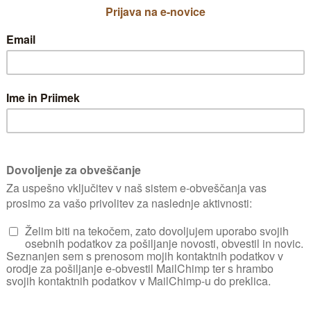
e podatke, kot so kot so vaše uporabniško ime
h v vašem vrtu, ki nam jih oddate, ko se reg
ub Gaia ali se prijavite za storitev e-novic.
uporabljamo vaše infor
 uporabljamo za naslednje namene:
pripravili ustrezne vsebine.
sto vašim interesom.
ah in ponudbah ali programih v zvezi z vrtn
azkritje osebnih podatk