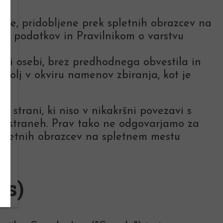
ke, pridobljene prek spletnih obrazcev na
ih podatkov in Pravilnikom o varstvu
tji osebi, brez predhodnega obvestila in
golj v okviru namenov zbiranja, kot je
strani, ki niso v nikakršni povezavi s
h straneh. Prav tako ne odgovarjamo za
spletnih obrazcev na spletnem mestu
es)