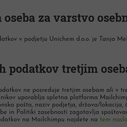
 oseba za varstvo oseb
tkov v podjetju Unichem d.o.o. je Tanja Mel
 podatkov tretjim oseba
datkov ne posreduje tretjim osebam ali v tre
ičnikov uporablja spletna platforma Mailchimp
ronska pošta, naziv podjetja, država/lokacija,
be in Politiki zasebnosti zagotavlja spoštov
podatkov na Mailchimpu najdete na
tem nasl