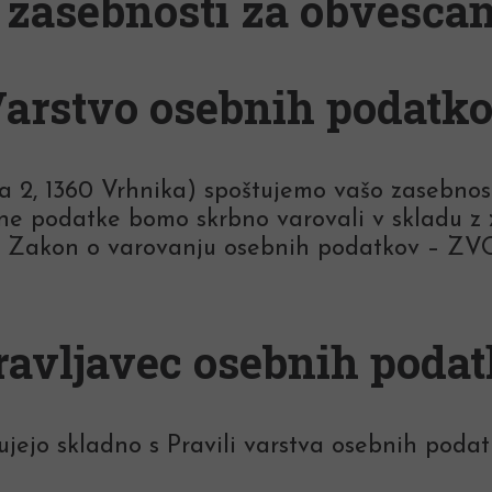
a zasebnosti za obveščan
arstvo osebnih podatk
ca 2, 1360 Vrhnika) spoštujemo vašo zasebno
e podatke bomo skrbno varovali v skladu z z
Zakon o varovanju osebnih podatkov – ZVOP-1
avljavec osebnih poda
jejo skladno s Pravili varstva osebnih podatk