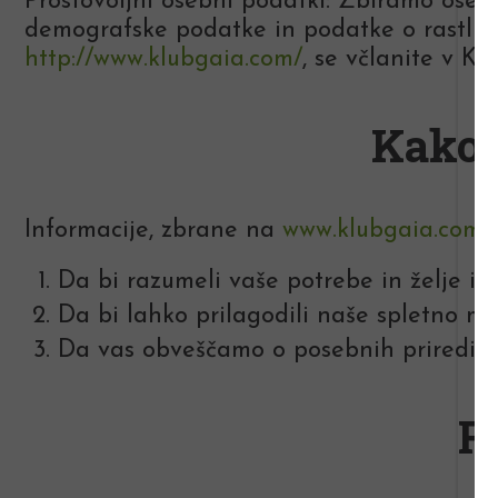
Prostovoljni osebni podatki: Zbiramo osebn
demografske podatke in podatke o rastlina
http://www.klubgaia.com/
, se včlanite v Kl
Kako 
Informacije, zbrane na
www.klubgaia.com
,
Da bi razumeli vaše potrebe in želje in 
Da bi lahko prilagodili naše spletno me
Da vas obveščamo o posebnih prireditv
R