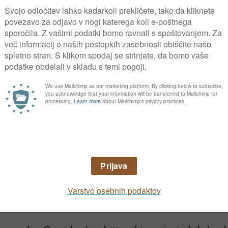
n se zavezujemo, da bomo vaše osebne podat
varovali v skladu z Zakonom o varstvu osebn
e bomo posredovali, posodili ali prodali tre
Informacije o posamezniku bomo obdelovali z
bgaia.com
določene povezave na druge spletne 
ornosti za zaščito podatkov na teh spletni
ovanja napačnih podatkov ob izpolnjevanju 
oraba piškotkov (cooki