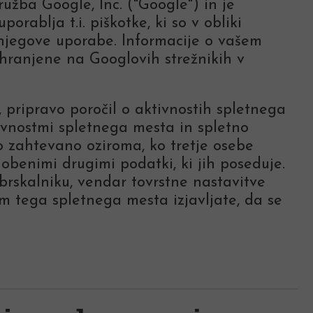
užba Google, Inc. ("Google") in je
ablja t.i. piškotke, ki so v obliki
njegove uporabe. Informacije o vašem
hranjene na Googlovih strežnikih v
pripravo poročil o aktivnostih spletnega
tivnostmi spletnega mesta in spletno
o zahtevano oziroma, ko tretje osebe
benimi drugimi podatki, ki jih poseduje.
rskalniku, vendar tovrstne nastavitve
 tega spletnega mesta izjavljate, da se