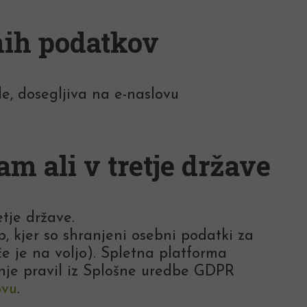
nih podatkov
e, d
osegljiva na e-naslovu
m ali v tretje države
tje države.
, kjer so shranjeni osebni podatki za
 če je na voljo). Spletna platforma
anje pravil iz Splošne uredbe GDPR
ovu
.