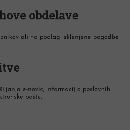
ihove obdelave
eznikov ali na podlagi sklenjene pogodbe
itve
janja e-novic, informacij o poslovnih
ktronske pošte.