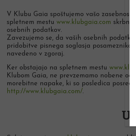
V Klubu Gaia spoštujemo vašo zasebnost i
spletnem mestu
www.klubgaia.com
skrbno 
osebnih podatkov.
Zavezujemo se, da vaših osebnih podatkov n
pridobitve pisnega soglasja posameznika. 
navedeno v zgoraj.
Ker obstajajo na spletnem mestu
www.klu
Klubom Gaia, ne prevzemamo nobene odgov
morebitne napake, ki so posledica posred
http://www.klubgaia.com/
.
Up