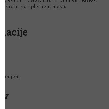
, e-mail naslov, ime in priimek, naslov,
istrirate na spletnem mestu
macije
arjenjem.
ov