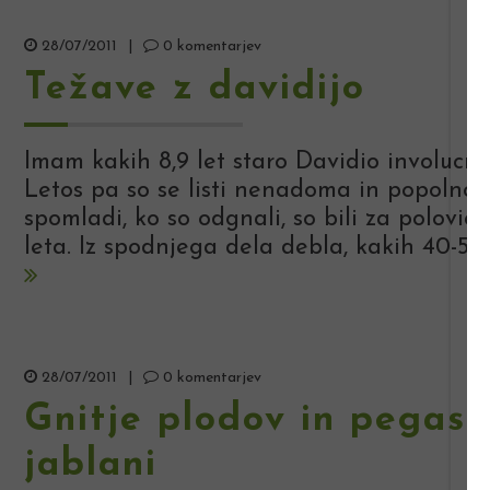
28/07/2011
|
0 komentarjev
Težave z davidijo
Imam kakih 8,9 let staro Davidio involucrat
Letos pa so se listi nenadoma in popolnom
spomladi, ko so odgnali, so bili za polovici
leta. Iz spodnjega dela debla, kakih 40-50 c
28/07/2011
|
0 komentarjev
Gnitje plodov in pegasto
jablani