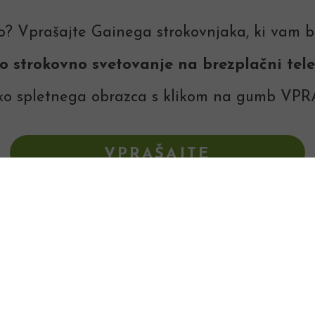
vo? Vprašajte Gainega strokovnjaka, ki vam bo
o strokovno svetovanje na brezplačni telef
eko spletnega obrazca s klikom na gumb VP
VPRAŠAJTE
STROKOVNJAKA
e tudi iz vprašanj in odgovorov ostalih regis
IŠČI