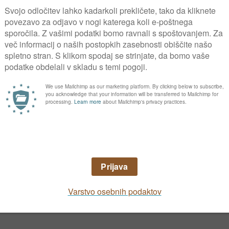
ILI SMO, DA SO
Pozdravljeni, kako l
LISTI JABLAN PA SO
oljkah? Hvala za odg
EKAJ JABOLK
OVOR . DANIELA
20/07/2011
|
0 komentarje
Ožig na po
 na rože, pač pa bi
Kaj narediti, če se n
drugi uporabniki
pozdravljeni!
kranu prikazala slika,
do napravil nov ...