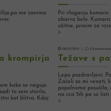
ilije,pa me zanima
Pri vlaganju kumaric
vor.
obarva belo. Kumaric
užitne, prosim za vzr
08/07/2011
|
0 komentarje
a krompirja
Težave s pa
Lepo pozdravljeni. P
Začeli so mi veneti, 
dem kako se neguje.
popolnoma posušila, na
adi to sem storila,
na cca 5ih pa so listi
itni kot blitva. Kdaj