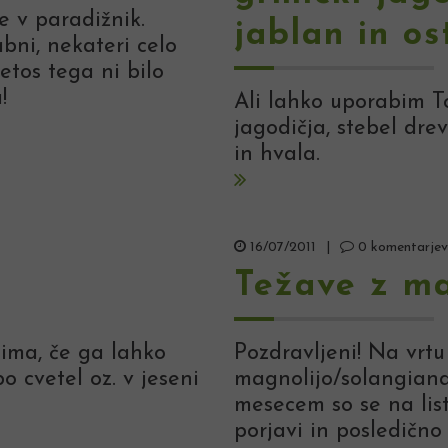
e v paradižnik.
jablan in o
bni, nekateri celo
etos tega ni bilo
!
Ali lahko uporabim To
jagodičja, stebel dre
in hvala.
16/07/2011
|
0 komentarjev
Težave z ma
ima, če ga lahko
Pozdravljeni! Na vrt
bo cvetel oz. v jeseni
magnolijo/solangiana/
mesecem so se na listih
porjavi in posledično