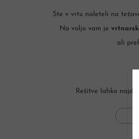
Ste v vrtu naleteli na teža
Na voljo vam je
vrtnarsk
ali pr
Rešitve lahko najdet