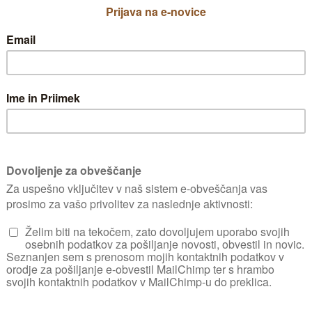
28/07/2011
|
0 komentarje
Zatiranje p
o ki se ni cvetela.
Spoštovani, To leto 
a posusili. Ze
jih imam na tisoče.Lez
 mansi kot prejsnja
Pojedo vse kar jim p
m nd tlemi) je ...
ubupana, ne vem kaj 
bom ...
25/07/2011
|
0 komentarje
 listje na
Preprečevan
na oljkah