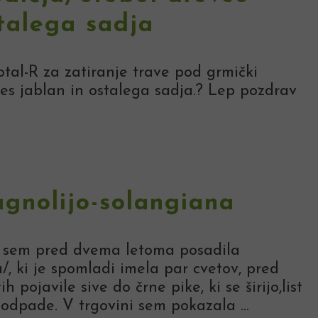
stalega sadja
tal-R za zatiranje trave pod grmički
ves jablan in ostalega sadja.? Lep pozdrav
gnolijo-solangiana
u sem pred dvema letoma posadila
, ki je spomladi imela par cvetov, pred
 pojavile sive do črne pike, ki se širijo,list
 odpade. V trgovini sem pokazala ...