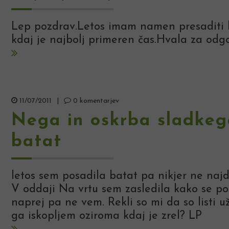
Lep pozdrav.Letos imam namen presaditi l
kdaj je najbolj primeren čas.Hvala za odgo
11/07/2011
|
0 komentarjev
Nega in oskrba sladkeg
batat
letos sem posadila batat pa nikjer ne naj
V oddaji Na vrtu sem zasledila kako se pos
naprej pa ne vem. Rekli so mi da so listi už
ga iskopljem oziroma kdaj je zrel? LP