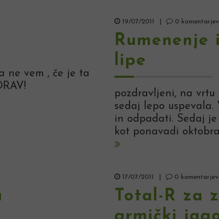
19/07/2011
|
0 komentarjev
Rumenenje i
lipe
 ne vem , če je ta
DRAV!
pozdravljeni, na vrtu 
sedaj lepo uspevala. V
in odpadati. Sedaj je
kot ponavadi oktobra, 
17/07/2011
|
0 komentarjev
u
Total-R za 
grmički jago