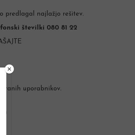
 predlagal najlažjo rešitev.
onski številki 080 81 22
RAŠAJTE
triranih uporabnikov.