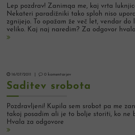
Lep pozdrav! Zanimqa me, kaj vrta luknjic
Nekateri paradižniki tako sploh niso upora
zgnijejo. To opažam že več let, vendar do l
veliko. Kaj naj naredim? Za odgovor hvala
16/07/2011
|
0 komentarjev
Saditev srobota
Pozdravljeni! Kupila sem srobot pa me zan
takoj posadim ali je to bolje storiti, ko ne 
Hvala za odgovore