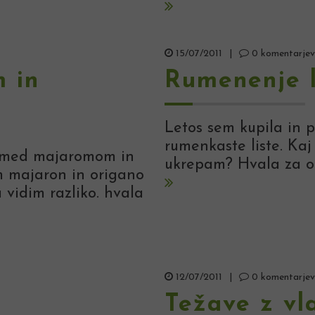
15/07/2011
|
0 komentarjev
 in
Rumenenje l
Letos sem kupila in p
rumenkaste liste. Kaj
a med majaromom in
ukrepam? Hvala za o
em majaron in origano
 vidim razliko. hvala
12/07/2011
|
0 komentarjev
Težave z vl