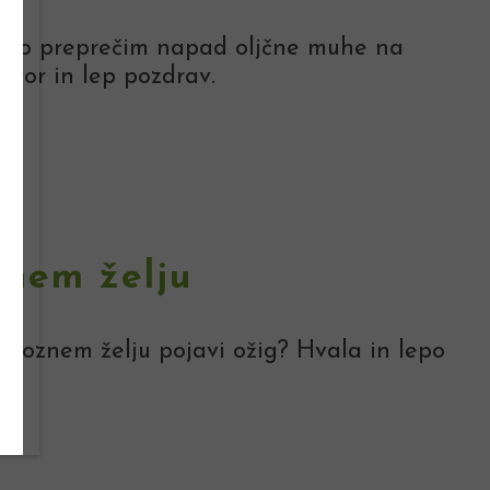
ahko preprečim napad oljčne muhe na
ovor in lep pozdrav.
v
znem želju
a poznem želju pojavi ožig? Hvala in lepo