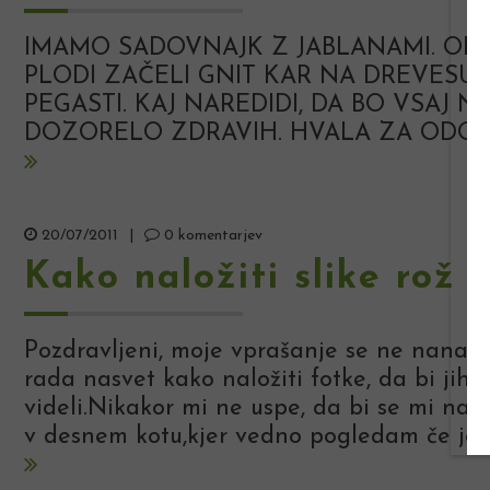
IMAMO SADOVNAJK Z JABLANAMI. OPAZ
PLODI ZAČELI GNIT KAR NA DREVESU, 
PEGASTI. KAJ NAREDIDI, DA BO VSAJ N
DOZORELO ZDRAVIH. HVALA ZA ODOG
20/07/2011
|
0 komentarjev
Kako naložiti slike rož
Pozdravljeni, moje vprašanje se ne nanaša
rada nasvet kako naložiti fotke, da bi jih 
videli.Nikakor mi ne uspe, da bi se mi na e
v desnem kotu,kjer vedno pogledam če je k