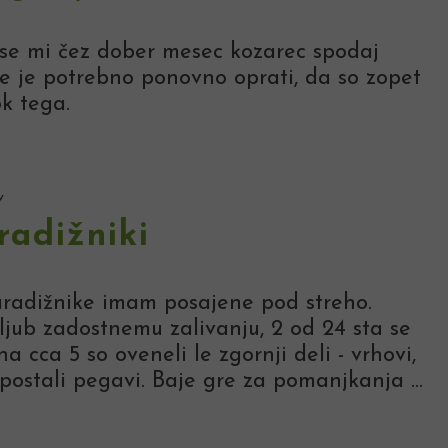
 se mi čez dober mesec kozarec spodaj
e je potrebno ponovno oprati, da so zopet
ok tega.
v
radižniki
aradižnike imam posajene pod streho.
kljub zadostnemu zalivanju, 2 od 24 sta se
 cca 5 so oveneli le zgornji deli - vrhovi,
 postali pegavi. Baje gre za pomanjkanja ...