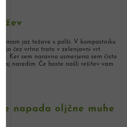
v
olžev
pa imam jaz težave s polži. V kompostniku
ejo čez vrtno trato v zelenjavni vrt.
rija. Ker sem naravno usmerjena sem čisto
naj naredim. Če boste našli rešitev vam
v
je napada oljčne muhe