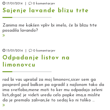
17/01/2014
|
0 komentarjev
Sajenje lavande blizu trte
Zanima me kakšen vpliv bi imelo, če bi blizu trte
posadila lavando?
15/01/2014
|
0 komentarjev
Odpadanje listov na
limonovcu
rad bi vas uprašal za moj limonovc,sicer sem ga
pospravil pod balkon pa ogradil z najlonom tako da
ima svetlobo,mene moti to ker mu odpadajo zeleni
listi,drgač je videti uredu celo popke ima,a mislite
da je premalo zalivan,še to sedaj ko ni toliko ...