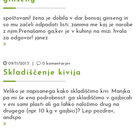
spoštovani! žena je dobila v dar bonsaj ginseng in
so mu začeli odpadati listi. zanima me kaj je narobe
z njim.Prenašamo ga,ker je v kuhinji na mizi. hvala
za odgovor! janez
09/11/2013
|
0 komentarjev
Skladiščenje kivija
Veliko je napisanega kako skladiščimo kivi. Manjka
pa mi še ena podrobnost: ga skladiščimo v gajbicah
v eni sami plasti ali ga lahko naložimo drug na
drugega (npr. 10 kg v gajbici)? Lep pozdrav,
andspo