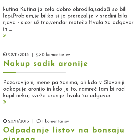
kutina Kutina je zelo dobro obrodila,sadeži so bili
lepi.Problem,je bil:ko si jo prerezal,je v sredini bila
rjava - sicer užitno,vendar moteče.Hvala za odgovor
in ...
22/11/2013
|
0 komentarjev
Nakup sadik aronije
Pozdravljeni, mene pa zanima, ali kdo v Sloveniji
odkopuje aronijo in kdo je to. namreč tam bi rad
kupil nekaj sveže aronije. hvala za odgovor.
20/11/2013
|
1 komentarjev
Odpadanje listov na bonsaju
ginseng