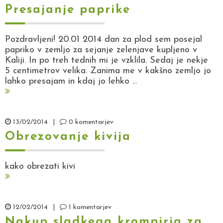
Presajanje paprike
Pozdravljeni! 20.01 2014 dan za plod sem posejal
papriko v zemljo za sejanje zelenjave kupljeno v
Kaliji. In po treh tednih mi je vzklila. Sedaj je nekje
5 centimetrov velika. Zanima me v kakšno zemljo jo
lahko presajam in kdaj jo lehko ...
13/02/2014
|
0 komentarjev
Obrezovanje kivija
kako obrezati kivi
12/02/2014
|
1 komentarjev
Nakup sladkega krompirja za