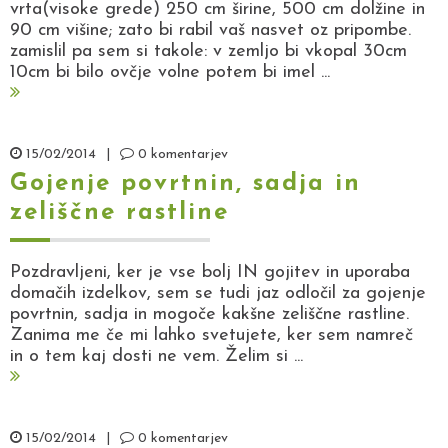
vrta(visoke grede) 250 cm širine, 500 cm dolžine in
90 cm višine; zato bi rabil vaš nasvet oz pripombe.
zamislil pa sem si takole: v zemljo bi vkopal 30cm
10cm bi bilo ovčje volne potem bi imel ...
15/02/2014
|
0 komentarjev
Gojenje povrtnin, sadja in
zeliščne rastline
Pozdravljeni, ker je vse bolj IN gojitev in uporaba
domačih izdelkov, sem se tudi jaz odločil za gojenje
povrtnin, sadja in mogoče kakšne zeliščne rastline.
Zanima me če mi lahko svetujete, ker sem namreč
in o tem kaj dosti ne vem. Želim si ...
15/02/2014
|
0 komentarjev