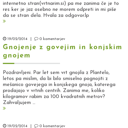
internetno stran(vrtnarim.si) pa me zanima če je to
res ker je jaz osebno ne morem odpreti in mi piše
da se stran dela. Hvala za odgovor.lp
19/02/2014
|
0 komentarjev
Gnojenje z govejim in konjskim
gnojem
Pozdravljeni. Par let sem vrt gnojila z Plantelo,
letos pa mislim, da bi bilo smiselno pognojiti z
mešanico govejega in konjskega gnoja, katerega
prodajajo v vrtnih centrih. Zanima me, koliko
kilogramov rabim za 100 kvadratnih metrov?
Zahvaljujem ...
19/02/2014
|
0 komentarjev