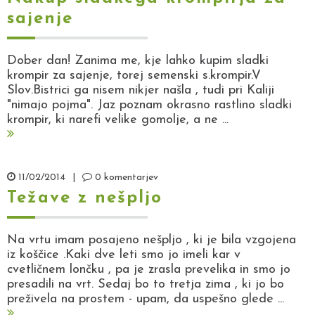
sajenje
Dober dan! Zanima me, kje lahko kupim sladki
krompir za sajenje, torej semenski s.krompir.V
Slov.Bistrici ga nisem nikjer našla , tudi pri Kaliji
"nimajo pojma". Jaz poznam okrasno rastlino sladki
krompir, ki narefi velike gomolje, a ne ...
11/02/2014
|
0 komentarjev
Težave z nešpljo
Na vrtu imam posajeno nešpljo , ki je bila vzgojena
iz koščice .Kaki dve leti smo jo imeli kar v
cvetličnem lončku , pa je zrasla prevelika in smo jo
presadili na vrt. Sedaj bo to tretja zima , ki jo bo
preživela na prostem - upam, da uspešno glede ...