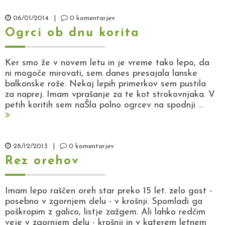
06/01/2014
|
0 komentarjev
Ogrci ob dnu korita
Ker smo že v novem letu in je vreme tako lepo, da
ni mogoče mirovati, sem danes presajala lanske
balkonske rože. Nekaj lepih primerkov sem pustila
za naprej. Imam vprašanje za te kot strokovnjaka. V
petih koritih sem naŠla polno ogrcev na spodnji ...
28/12/2013
|
0 komentarjev
Rez orehov
Imam lepo raščen oreh star preko 15 let. zelo gost -
posebno v zgornjem delu - v krošnji. Spomladi ga
poškropim z galico, listje zažgem. Ali lahko redčim
veje v zgornjem delu - krošnji in v katerem letnem