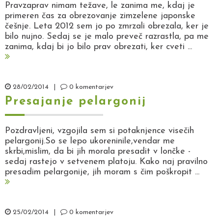
Pravzaprav nimam težave, le zanima me, kdaj je
primeren čas za obrezovanje zimzelene japonske
češnje. Leta 2012 sem jo po zmrzali obrezala, ker je
bilo nujno. Sedaj se je malo preveč razrastla, pa me
zanima, kdaj bi jo bilo prav obrezati, ker cveti ...
28/02/2014
|
0 komentarjev
Presajanje pelargonij
Pozdravljeni, vzgojila sem si potaknjence visečih
pelargonij.So se lepo ukoreninile,vendar me
skrbi,mislim, da bi jih morala presadit v lončke -
sedaj rastejo v setvenem platoju. Kako naj pravilno
presadim pelargonije, jih moram s čim poškropit ...
25/02/2014
|
0 komentarjev