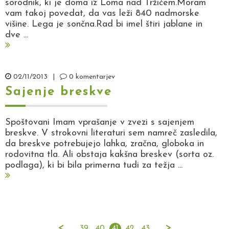
sorodnik, ki je doma iz Loma nad Tržičem.Moram
vam takoj povedat, da vas leži 840 nadmorske
višine. Lega je sončna.Rad bi imel štiri jablane in
dve ...
02/11/2013
|
0 komentarjev
Sajenje breskve
Spoštovani Imam vprašanje v zvezi s sajenjem
breskve. V strokovni literaturi sem namreč zasledila,
da breskve potrebujejo lahka, zračna, globoka in
rodovitna tla. Ali obstaja kakšna breskev (sorta oz.
podlaga), ki bi bila primerna tudi za težja ...
<
...
...
>
39
40
41
42
43