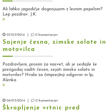
Ali lahko jagodičje dognojujem z lesnim pepelom?
Lep pozdrav. J.K.
07/03/2014
|
0 komentarjev
Sajenje česna, zimske solate in
motovilca
Pozdravljeni, prosim za nasvet, ali je sedajle še
prezgodaj saditi česen, sejati zimsko solato in
motovilec? Hvala za čimprejšnji odgovor in lp,
Alenka
06/03/2014
|
0 komentarjev
Škropljenje vrtnic pred