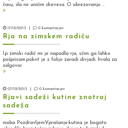
času, da ne uničim drevesa. O obrezovanju ...
17/12/2013
|
0 komentarjev
Rja na zimskem radiču
l.p zimski radič mi je napadla rja, sčim ga lahko
pošpricam.pokrit je z folijo zaradi divjadi. hvala za
odgovor
07/12/2013
|
0 komentarjev
Rjavi sadeži kutine znotraj
sadeža
nioba Pozdravljeni.Vprašanje:kutina je bogato