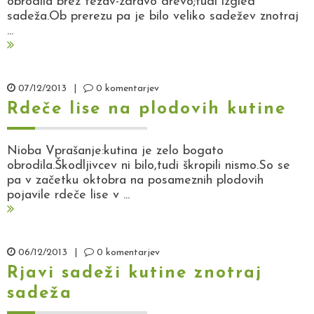
obrodila brez težav-zdravo drevo;tudi izgled
sadeža.Ob prerezu pa je bilo veliko sadežev znotraj
...
07/12/2013
|
0 komentarjev
Rdeče lise na plodovih kutine
Nioba Vprašanje:kutina je zelo bogato
obrodila.Škodljivcev ni bilo,tudi škropili nismo.So se
pa v začetku oktobra na posameznih plodovih
pojavile rdeče lise v ...
06/12/2013
|
0 komentarjev
Rjavi sadeži kutine znotraj
sadeža