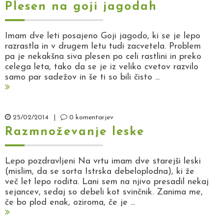
Plesen na goji jagodah
Imam dve leti posajeno Goji jagodo, ki se je lepo
razrastla in v drugem letu tudi zacvetela. Problem
pa je nekakšna siva plesen po celi rastlini in preko
celega leta, tako da se je iz veliko cvetov razvilo
samo par sadežov in še ti so bili čisto ...
25/02/2014
|
0 komentarjev
Razmnoževanje leske
Lepo pozdravljeni Na vrtu imam dve starejši leski
(mislim, da se sorta Istrska debeloplodna), ki že
več let lepo rodita. Lani sem na njivo presadil nekaj
sejancev, sedaj so debeli kot svinčnik. Zanima me,
če bo plod enak, oziroma, če je ...