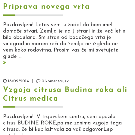
Priprava novega vrta
Pozdravljeni! Letos sem si zadal da bom imel
domače stvari. Zemlja je na J strani in že več let ni
bila obdelana. 5m stran od bodočega vrta je
vinograd in moram reči da zemlja ne izgleda ne
vem kako rodovitna. Prosim vas če mi svetujete
glede ...
18/02/2014
|
0 komentarjev
Vzgoja citrusa Budina roka ali
Citrus medica
Pozdravljeni!! V trgovskem centru, sem opazila
citrus BUDINE ROKE,pa me zanima vzgoja tega
citrusa, če bi kupila.Hvala za vaš odgovor.Lep