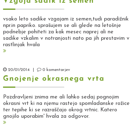
Vzgoja sadik iz semen
vsako leto sadike vzgajam iz semen,tudi paradižnik
npr.in papriko. sprašujem se ali glede na letošnje
podnebje pohiteti za kak mesec naprej ali ne
sadike vzkalim v notranjosti nato pa jih prestavim v
rastlinjak hvala
20/01/2014
|
0 komentarjev
Gnojenje okrasnega vrta
Pozdravljeni znima me ali lahko sedaj pognojim
okrasni vrt ki na njemu rastejo spomladanske rožice
ter tepihe ki se razraščajo okrog vrtnic. Katero
gnojilo uporabim' hvala za odgovor.