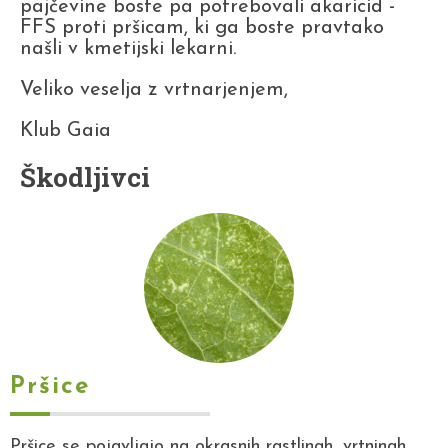
pajčevine boste pa potrebovali akaricid -
FFS proti pršicam, ki ga boste pravtako
našli v kmetijski lekarni.
Veliko veselja z vrtnarjenjem,
Klub Gaia
Škodljivci
Pršice
Pršice se pojavljajo na okrasnih rastlinah, vrtninah,