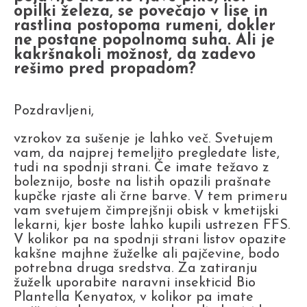
opilki železa, se povečajo v lise in
rastlina postopoma rumeni, dokler
ne postane popolnoma suha. Ali je
kakršnakoli možnost, da zadevo
rešimo pred propadom?
Pozdravljeni,
vzrokov za sušenje je lahko več. Svetujem
vam, da najprej temeljito pregledate liste,
tudi na spodnji strani. Če imate težavo z
boleznijo, boste na listih opazili prašnate
kupčke rjaste ali črne barve. V tem primeru
vam svetujem čimprejšnji obisk v kmetijski
lekarni, kjer boste lahko kupili ustrezen FFS.
V kolikor pa na spodnji strani listov opazite
kakšne majhne žuželke ali pajčevine, bodo
potrebna druga sredstva. Za zatiranju
žuželk uporabite naravni insekticid Bio
Plantella Kenyatox, v kolikor pa imate