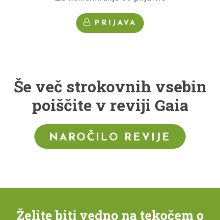
PRIJAVA
Še več strokovnih vsebin
poiščite v reviji Gaia
NAROČILO REVIJE
Želite biti vedno na tekočem o