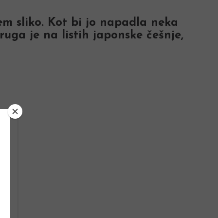
sem sliko. Kot bi jo napadla neka
uga je na listih japonske češnje,