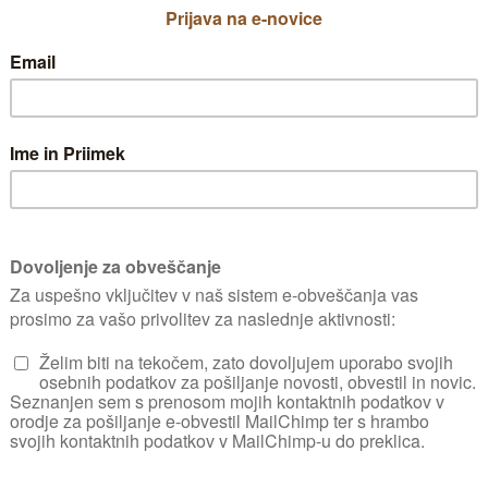
žno plesnijo. Poleg redne oskrbe (gnojenje, k
a prisotnosti uši. Uporabite naravne piretrine
 morate zadeti škodljivca, da bo učinek.