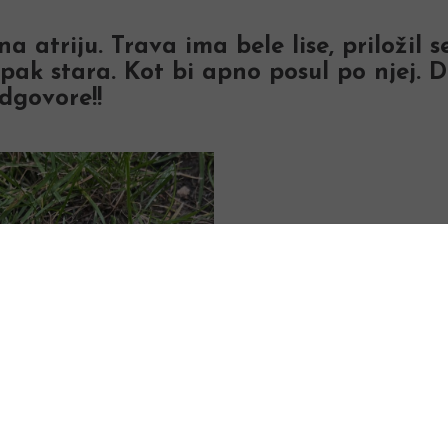
a atriju. Trava ima bele lise, priložil 
k stara. Kot bi apno posul po njej. Dr
dgovore!!