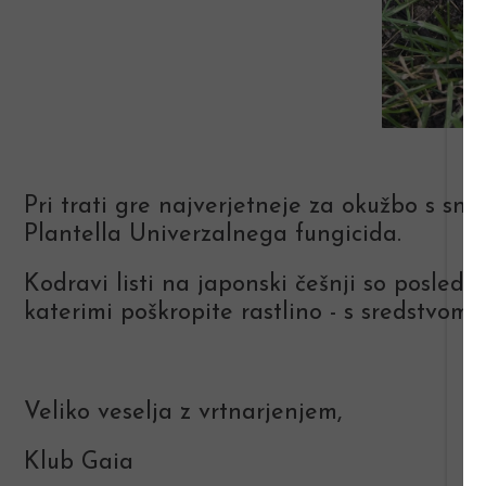
Pri trati gre najverjetneje za okužbo s sne
Plantella Univerzalnega fungicida.
Kodravi listi na japonski češnji so posledic
katerimi poškropite rastlino - s sredstvom
Veliko veselja z vrtnarjenjem,
Klub Gaia