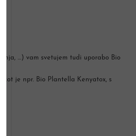
ošnja, ...) vam svetujem tudi uporabo Bio
, kot je npr. Bio Plantella Kenyatox, s