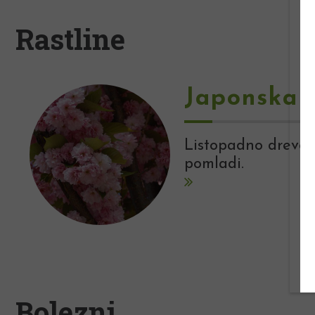
Rastline
Japonska 
Listopadno drevo z 
pomladi.
Bolezni