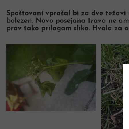
Spoštovani vprašal bi za dve težavi n
bolezen. Novo posejana trava ne ampa
prav tako prilagam sliko. Hvala za o