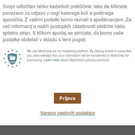
češnja
razprostrto krošnjo in množico belih ali rožna