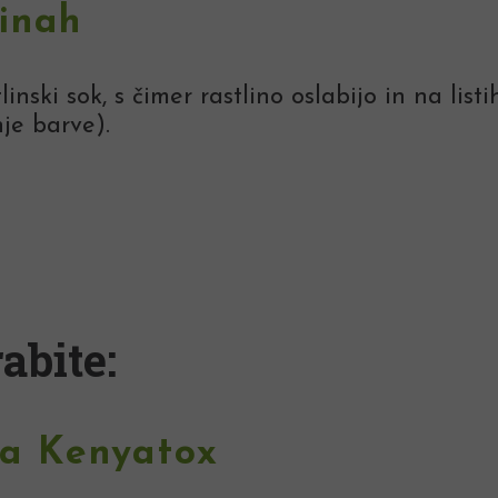
linah
tlinski sok, s čimer rastlino oslabijo in na lis
je barve).
abite:
la Kenyatox