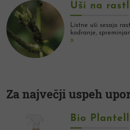
Uši na rast
Listne uši sesajo ras
kodranje, spreminjan
Za največji uspeh upor
Bio Plantel